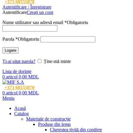
+373 68555870
Autentificare / Înregistrare
Autentificare
Creați un cont
Nume utilizator sau adresă email
*
Obligatoriu
Parola
*
Obligatoriu
Logare
Ți-ai uitat parola?
Ține-mă minte
Lista de dorințe
0
articol
0,00
MDL
+373 68555870
0
articol
0,00
MDL
Meniu
Acasă
Catalog
Materiale de construcție
Produse din lemn
Cherestea tivită din conifere