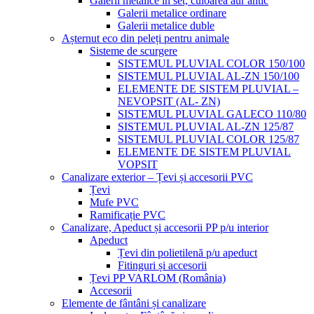
Galerii metalice în set, culoarea aur antic
Galerii metalice ordinare
Galerii metalice duble
Așternut eco din peleți pentru animale
Sisteme de scurgere
SISTEMUL PLUVIAL COLOR 150/100
SISTEMUL PLUVIAL AL-ZN 150/100
ELEMENTE DE SISTEM PLUVIAL –
NEVOPSIT (AL- ZN)
SISTEMUL PLUVIAL GALECO 110/80
SISTEMUL PLUVIAL AL-ZN 125/87
SISTEMUL PLUVIAL COLOR 125/87
ELEMENTE DE SISTEM PLUVIAL
VOPSIT
Canalizare exterior – Țevi și accesorii PVC
Țevi
Mufe PVC
Ramificație PVC
Canalizare, Apeduct și accesorii PP p/u interior
Apeduct
Țevi din polietilenă p/u apeduct
Fitinguri și accesorii
Țevi PP VARLOM (România)
Accesorii
Elemente de fântâni și canalizare