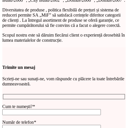
Build-2000” , „City Build-2002” , „Domus-2006” , „Domus-2007”.
Diversitatea de produse , politica flexibilă de prețuri și sistema de
reduceri permite SA „MiF” să satisfacă cerințele diferitor categorii
de clienți . La întregul asortiment de produse se oferă garanție, ce
permite cumpărătorului să fie convins că a facut o alegere corectă.
Scopul nostru este să dăruim fiecărui client o experiență deosebită în
lumea materialelor de construcție.
Trimite un mesaj
Scrieți-ne sau sunați-ne, vom răspunde cu plăcere la toate întrebările
dumneavoastră.
Cum te numești?
*
Număr de telefon
*