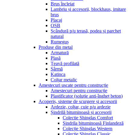
Brus încleiat
Lambriu și accesorii, blockhaus, imitare
brus
Placaj
OSB
Scândură p/u terasă, podea și parchet
natural
Rumeguș
Produse din metal
Armatură
Plasă
Țeavă profilată
Sârmă
Katinca
Colțar metalic
Amestecuri uscate pentru construcție
Amestecuri pentru construcție
Plastificator (soluție anti-îngheț beton)
Acoperiș, sisteme de scurgere și accesorii
Ardezie, colțar, cuie p/u ardezie
Șindrilă bituminoasă și accesorii
Colectie Shinglas Comfort
Sindrila bituminoasă Finlandeză
Colecție Shinglas Western
Colecție Shinglas Classic