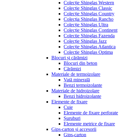
Colecție Shinglas Western
Colecție Shinglas Classic
Colecție Shinglas Country
Colecția Shinglas Rancho
Colecție Shinglas Ultra
Colecție Shinglas Continent
Colectie Shinglas Fazenda
Colecție Shinglas Jazz
Colecție Shinglas Atlantica
Colectie Shinglas Optima
Blocuri și cărămizi
Blocuri din beton
Cărămizi
Materiale de termoizolare
Vată minerală
Benzi termoizolante
Materiale de hidroizolare
Benzi hidroizolante
Elemente de fixare
Cuie
Elemente de fixare perforate
Șuruburi
Elemente metrice de fixare
Gips-carton și accesorii
Gips-carton