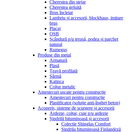
Cherestea din stejar
Cherestea geluită
Brus încleiat
Lambriu și accesorii, blockhaus, imitare
brus
Placaj
OSB
Scândură p/u terasă, podea și parchet
natural
Rumeguș
Produse din metal
Armatură
Plasă
Țeavă profilată
Sârmă
Katinca
Colțar metalic
Amestecuri uscate pentru construcție
Amestecuri pentru construcție
Plastificator (soluție anti-îngheț beton)
Acoperiș, sisteme de scurgere și accesorii
Ardezie, colțar, cuie p/u ardezie
Șindrilă bituminoasă și accesorii
Colectie Shinglas Comfort
Sindrila bituminoasă Finlandeză