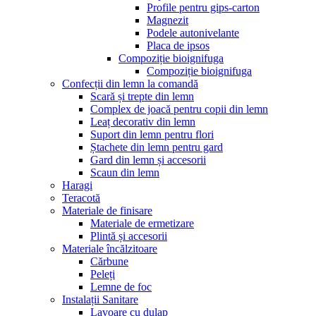
Profile pentru gips-carton
Magnezit
Podele autonivelante
Placa de ipsos
Compoziție bioignifuga
Compoziție bioignifuga
Confecții din lemn la comandă
Scară și trepte din lemn
Complex de joacă pentru copii din lemn
Leaț decorativ din lemn
Suport din lemn pentru flori
Ștachete din lemn pentru gard
Gard din lemn și accesorii
Scaun din lemn
Haragi
Teracotă
Materiale de finisare
Materiale de ermetizare
Plintă și accesorii
Materiale încălzitoare
Cărbune
Peleți
Lemne de foc
Instalații Sanitare
Lavoare cu dulap