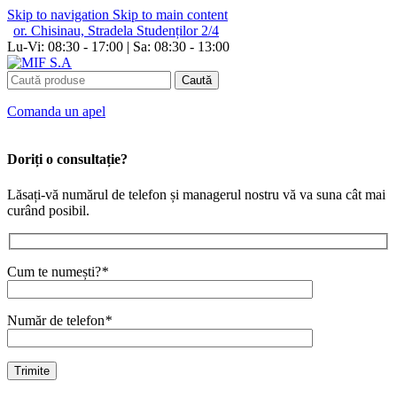
Skip to navigation
Skip to main content
or. Chisinau, Stradela Studenților 2/4
Lu-Vi: 08:30 - 17:00 | Sa: 08:30 - 13:00
Caută
Сomanda un apel
Doriți o consultație?
Lăsați-vă numărul de telefon și managerul nostru vă va suna cât mai
curând posibil.
Cum te numești?
*
Număr de telefon
*