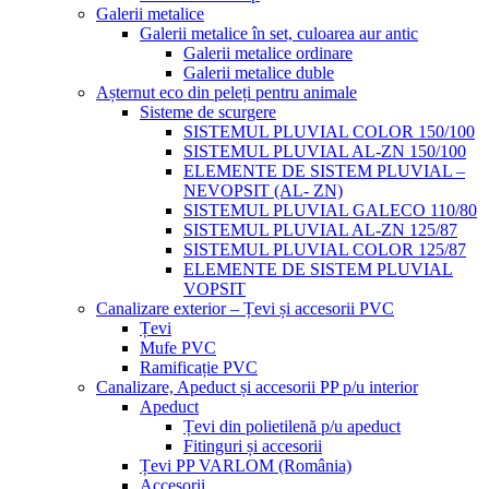
Galerii metalice
Galerii metalice în set, culoarea aur antic
Galerii metalice ordinare
Galerii metalice duble
Așternut eco din peleți pentru animale
Sisteme de scurgere
SISTEMUL PLUVIAL COLOR 150/100
SISTEMUL PLUVIAL AL-ZN 150/100
ELEMENTE DE SISTEM PLUVIAL –
NEVOPSIT (AL- ZN)
SISTEMUL PLUVIAL GALECO 110/80
SISTEMUL PLUVIAL AL-ZN 125/87
SISTEMUL PLUVIAL COLOR 125/87
ELEMENTE DE SISTEM PLUVIAL
VOPSIT
Canalizare exterior – Țevi și accesorii PVC
Țevi
Mufe PVC
Ramificație PVC
Canalizare, Apeduct și accesorii PP p/u interior
Apeduct
Țevi din polietilenă p/u apeduct
Fitinguri și accesorii
Țevi PP VARLOM (România)
Accesorii