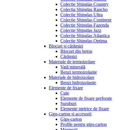
Colecție Shinglas Country
Colecția Shinglas Rancho
Colecție Shinglas Ultra
Colecție Shinglas Continent
Colectie Shinglas Fazenda
Colecție Shinglas Jazz
Colecție Shinglas Atlantica
Colectie Shinglas Optima
Blocuri și cărămizi
Blocuri din beton
Cărămizi
Materiale de termoizolare
Vată minerală
Benzi termoizolante
Materiale de hidroizolare
Benzi hidroizolante
Elemente de fixare
Cuie
Elemente de fixare perforate
Șuruburi
Elemente metrice de fixare
Gips-carton și accesorii
Gips-carton
Profile pentru gips-carton
Magnezit