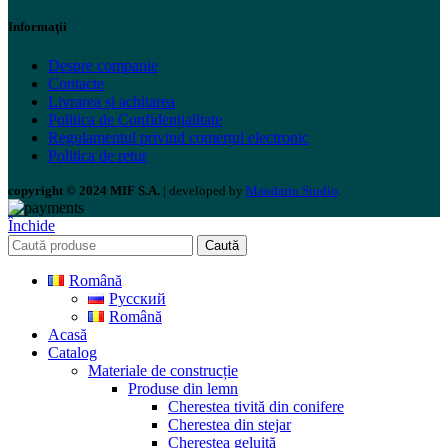
Informaţii
Despre companie
Contacte
Livrarea și achitarea
Politica de Confidențialitate
Regulamentul privind comerțul electronic
Politica de retur
copyright © 2024 MIF S.A.
| developed by
Mandarin Studio
.
Închide
Caută
Română
Русский
Română
Acasă
Catalog
Materiale de construcție
Produse din lemn
Cherestea tivită din conifere
Cherestea din stejar
Cherestea geluită