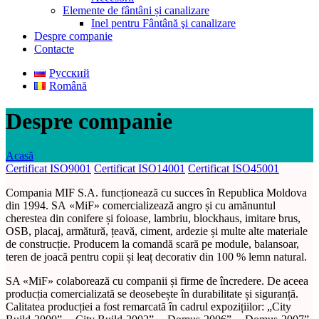
Elemente de fântâni și canalizare
Inel pentru Fântână şi canalizare
Despre companie
Contacte
Русский
Română
Despre companie
Acasă
Certificat ISO9001
Certificat ISO14001
Certificat ISO45001
Compania MIF S.A. funcționează cu succes în Republica Moldova
din 1994. SА «МiF» comercializează angro și cu amănuntul
cherestea din conifere și foioase, lambriu, blockhaus, imitare brus,
OSB, placaj, armătură, țeavă, ciment, ardezie și multe alte materiale
de construcție. Producem la comandă scară pe module, balansoar,
teren de joacă pentru copii și leaț decorativ din 100 % lemn natural.
SA «МiF» colaborează cu companii și firme de încredere. De aceea
producția comercializată se deosebește în durabilitate și siguranță.
Calitatea producției a fost remarcată în cadrul expozițiilor: „City