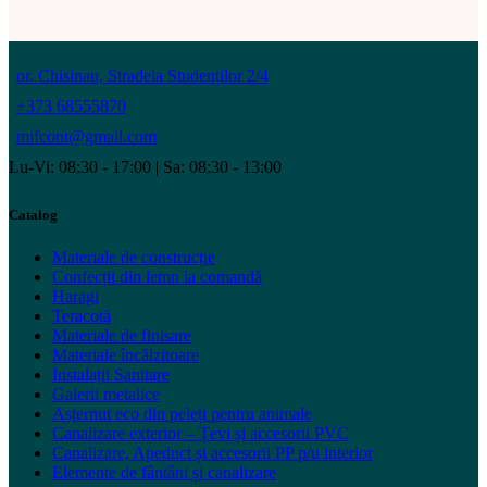
or. Chisinau, Stradela Studenților 2/4
+373 68555870
mifcont@gmail.com
Lu-Vi: 08:30 - 17:00 | Sa: 08:30 - 13:00
Catalog
Materiale de construcție
Confecții din lemn la comandă
Haragi
Teracotă
Materiale de finisare
Materiale încălzitoare
Instalații Sanitare
Galerii metalice
Așternut eco din peleți pentru animale
Canalizare exterior – Țevi și accesorii PVC
Canalizare, Apeduct și accesorii PP p/u interior
Elemente de fântâni și canalizare