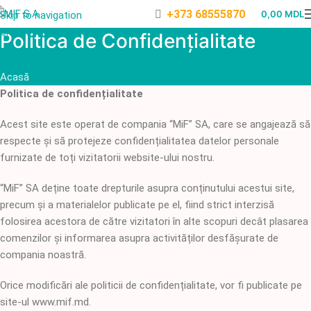
+373 68555870
0,00
MDL
Skip to navigation
Skip to main content
Politica de Confidențialitate
Acasă
Politica de confidențialitate
Acest site este operat de compania “MiF” SA, care se angajează să
respecte și să protejeze confidențialitatea datelor personale
furnizate de toți vizitatorii website-ului nostru.
“MiF” SA deține toate drepturile asupra conținutului acestui site,
precum și a materialelor publicate pe el, fiind strict interzisă
folosirea acestora de către vizitatori în alte scopuri decât plasarea
comenzilor și informarea asupra activităților desfășurate de
compania noastră.
Orice modificări ale politicii de confidențialitate, vor fi publicate pe
site-ul www.mif.md.