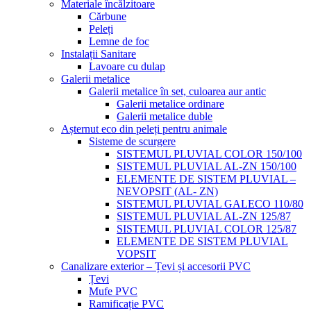
Materiale încălzitoare
Cărbune
Peleți
Lemne de foc
Instalații Sanitare
Lavoare cu dulap
Galerii metalice
Galerii metalice în set, culoarea aur antic
Galerii metalice ordinare
Galerii metalice duble
Așternut eco din peleți pentru animale
Sisteme de scurgere
SISTEMUL PLUVIAL COLOR 150/100
SISTEMUL PLUVIAL AL-ZN 150/100
ELEMENTE DE SISTEM PLUVIAL –
NEVOPSIT (AL- ZN)
SISTEMUL PLUVIAL GALECO 110/80
SISTEMUL PLUVIAL AL-ZN 125/87
SISTEMUL PLUVIAL COLOR 125/87
ELEMENTE DE SISTEM PLUVIAL
VOPSIT
Canalizare exterior – Țevi și accesorii PVC
Țevi
Mufe PVC
Ramificație PVC