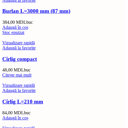
Adaugă la favorite
Burlan L=3000 mm (87 mm)
384,00
MDL
buc
Adaugă în coș
Stoc epuizat
Vizualizare rapidă
Adaugă la favorite
Cîrlig compact
48,00
MDL
buc
Citește mai mult
Vizualizare rapidă
Adaugă la favorite
Cîrlig L=210 mm
84,00
MDL
buc
Adaugă în coș