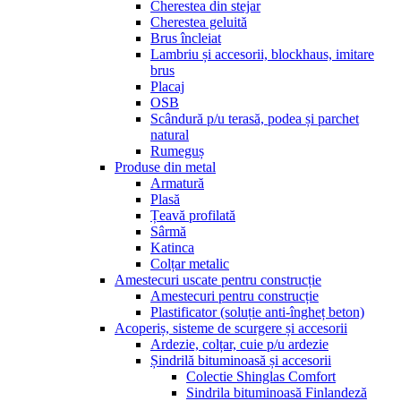
Cherestea din stejar
Cherestea geluită
Brus încleiat
Lambriu și accesorii, blockhaus, imitare
brus
Placaj
OSB
Scândură p/u terasă, podea și parchet
natural
Rumeguș
Produse din metal
Armatură
Plasă
Țeavă profilată
Sârmă
Katinca
Colțar metalic
Amestecuri uscate pentru construcție
Amestecuri pentru construcție
Plastificator (soluție anti-îngheț beton)
Acoperiș, sisteme de scurgere și accesorii
Ardezie, colțar, cuie p/u ardezie
Șindrilă bituminoasă și accesorii
Colectie Shinglas Comfort
Sindrila bituminoasă Finlandeză