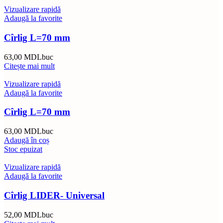
Vizualizare rapidă
Adaugă la favorite
Cîrlig L=70 mm
63,00
MDL
buc
Citește mai mult
Vizualizare rapidă
Adaugă la favorite
Cîrlig L=70 mm
63,00
MDL
buc
Adaugă în coș
Stoc epuizat
Vizualizare rapidă
Adaugă la favorite
Cîrlig LIDER- Universal
52,00
MDL
buc