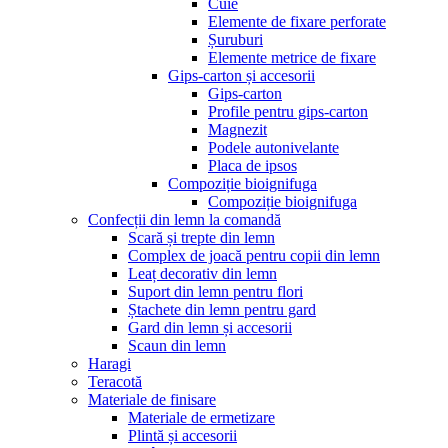
Cuie
Elemente de fixare perforate
Șuruburi
Elemente metrice de fixare
Gips-carton și accesorii
Gips-carton
Profile pentru gips-carton
Magnezit
Podele autonivelante
Placa de ipsos
Compoziție bioignifuga
Compoziție bioignifuga
Confecții din lemn la comandă
Scară și trepte din lemn
Complex de joacă pentru copii din lemn
Leaț decorativ din lemn
Suport din lemn pentru flori
Ștachete din lemn pentru gard
Gard din lemn și accesorii
Scaun din lemn
Haragi
Teracotă
Materiale de finisare
Materiale de ermetizare
Plintă și accesorii