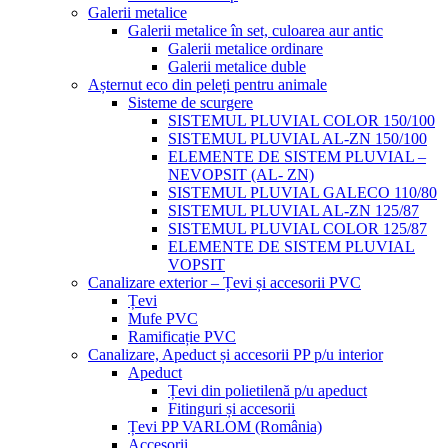
Galerii metalice
Galerii metalice în set, culoarea aur antic
Galerii metalice ordinare
Galerii metalice duble
Așternut eco din peleți pentru animale
Sisteme de scurgere
SISTEMUL PLUVIAL COLOR 150/100
SISTEMUL PLUVIAL AL-ZN 150/100
ELEMENTE DE SISTEM PLUVIAL –
NEVOPSIT (AL- ZN)
SISTEMUL PLUVIAL GALECO 110/80
SISTEMUL PLUVIAL AL-ZN 125/87
SISTEMUL PLUVIAL COLOR 125/87
ELEMENTE DE SISTEM PLUVIAL
VOPSIT
Canalizare exterior – Țevi și accesorii PVC
Țevi
Mufe PVC
Ramificație PVC
Canalizare, Apeduct și accesorii PP p/u interior
Apeduct
Țevi din polietilenă p/u apeduct
Fitinguri și accesorii
Țevi PP VARLOM (România)
Accesorii