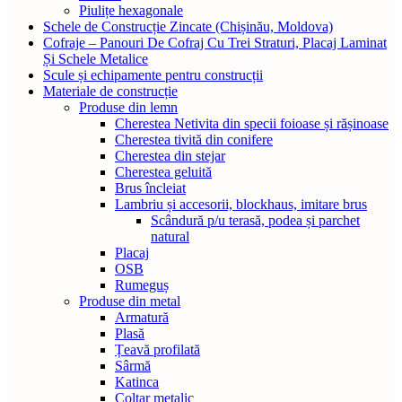
Piulițe hexagonale
Schele de Сonstrucție Zincate (Chișinău, Moldova)
Cofraje – Panouri De Cofraj Cu Trei Straturi, Placaj Laminat
Și Schele Metalice
Scule și echipamente pentru construcții
Materiale de construcție
Produse din lemn
Cherestea Netivita din specii foioase și rășinoase
Cherestea tivită din conifere
Cherestea din stejar
Cherestea geluită
Brus încleiat
Lambriu și accesorii, blockhaus, imitare brus
Scândură p/u terasă, podea și parchet
natural
Placaj
OSB
Rumeguș
Produse din metal
Armatură
Plasă
Țeavă profilată
Sârmă
Katinca
Colțar metalic