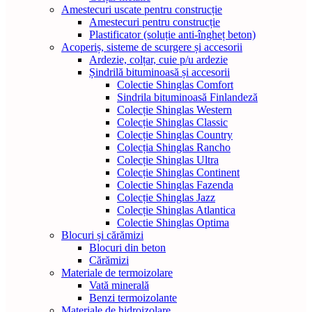
Amestecuri uscate pentru construcție
Amestecuri pentru construcție
Plastificator (soluție anti-îngheț beton)
Acoperiș, sisteme de scurgere și accesorii
Ardezie, colțar, cuie p/u ardezie
Șindrilă bituminoasă și accesorii
Colectie Shinglas Comfort
Sindrila bituminoasă Finlandeză
Colecție Shinglas Western
Colecție Shinglas Classic
Colecție Shinglas Country
Colecția Shinglas Rancho
Colecție Shinglas Ultra
Colecție Shinglas Continent
Colectie Shinglas Fazenda
Colecție Shinglas Jazz
Colecție Shinglas Atlantica
Colectie Shinglas Optima
Blocuri și cărămizi
Blocuri din beton
Cărămizi
Materiale de termoizolare
Vată minerală
Benzi termoizolante
Materiale de hidroizolare