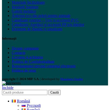
Materiale încălzitoare
Instalații Sanitare
Galerii metalice
Așternut eco din peleți pentru animale
Canalizare exterior – Țevi și accesorii PVC
Canalizare, Apeduct și accesorii PP p/u interior
Elemente de fântâni și canalizare
Informaţii
Despre companie
Contacte
Livrarea și achitarea
Politica de Confidențialitate
Regulamentul privind comerțul electronic
Politica de retur
copyright © 2024 MIF S.A.
| developed by
Mandarin Studio
.
Închide
Caută
Română
Русский
Română