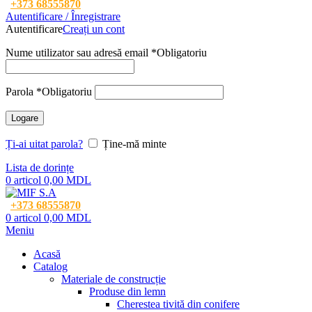
+373 68555870
Autentificare / Înregistrare
Autentificare
Creați un cont
Nume utilizator sau adresă email
*
Obligatoriu
Parola
*
Obligatoriu
Logare
Ți-ai uitat parola?
Ține-mă minte
Lista de dorințe
0
articol
0,00
MDL
+373 68555870
0
articol
0,00
MDL
Meniu
Acasă
Catalog
Materiale de construcție
Produse din lemn
Cherestea tivită din conifere