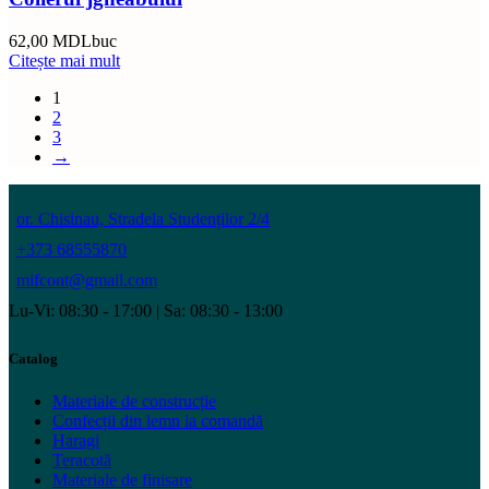
62,00
MDL
buc
Citește mai mult
1
2
3
→
or. Chisinau, Stradela Studenților 2/4
+373 68555870
mifcont@gmail.com
Lu-Vi: 08:30 - 17:00 | Sa: 08:30 - 13:00
Catalog
Materiale de construcție
Confecții din lemn la comandă
Haragi
Teracotă
Materiale de finisare