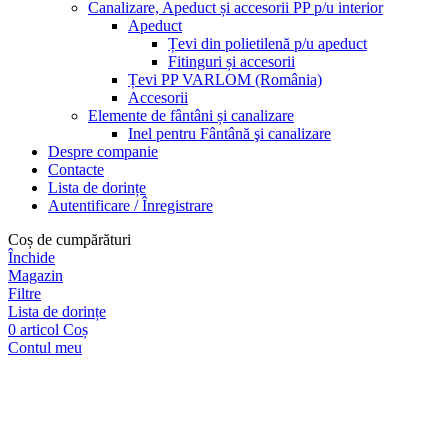
Canalizare, Apeduct și accesorii PP p/u interior
Apeduct
Țevi din polietilenă p/u apeduct
Fitinguri și accesorii
Țevi PP VARLOM (România)
Accesorii
Elemente de fântâni și canalizare
Inel pentru Fântână şi canalizare
Despre companie
Contacte
Lista de dorințe
Autentificare / Înregistrare
Coș de cumpărături
Închide
Magazin
Filtre
Lista de dorințe
0
articol
Coș
Contul meu