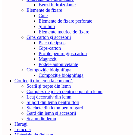
Benzi hidroizolante
Elemente de fixare
Cuie
Elemente de fixare perforate
Șuruburi
Elemente metrice de fixare
Gips-carton și accesorii
Placa de ipsos
Gips-carton
Profile pentru gips-carton
Magnezit
Podele autonivelante
Compoziție bioignifuga
Compoziție bioignifuga
Confecții din lemn la comandă
Scară și trepte din lemn
Complex de joacă pentru copii din lemn
Leaț decorativ din lemn
Suport din lemn pentru flori
Ștachete din lemn pentru gard
Gard din lemn și accesorii
Scaun din lemn
Haragi
Teracotă
Materiale de finisare