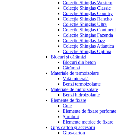
Colecție Shinglas Western
Colecție Shinglas Classic
Colecție Shinglas Country
Colecția Shinglas Rancho
Colecție Shinglas Ultra
Colecție Shinglas Continent
Colectie Shinglas Fazenda
Colecție Shinglas Jazz
Colecție Shinglas Atlantica
Colectie Shinglas Optima
Blocuri și cărămizi
Blocuri din beton
Cărămizi
Materiale de termoizolare
Vată minerală
Benzi termoizolante
Materiale de hidroizolare
Benzi hidroizolante
Elemente de fixare
Cuie
Elemente de fixare perforate
Șuruburi
Elemente metrice de fixare
Gips-carton și accesorii
Gips-carton