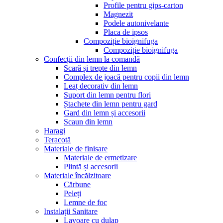
Profile pentru gips-carton
Magnezit
Podele autonivelante
Placa de ipsos
Compoziție bioignifuga
Compoziție bioignifuga
Confecții din lemn la comandă
Scară și trepte din lemn
Complex de joacă pentru copii din lemn
Leaț decorativ din lemn
Suport din lemn pentru flori
Ștachete din lemn pentru gard
Gard din lemn și accesorii
Scaun din lemn
Haragi
Teracotă
Materiale de finisare
Materiale de ermetizare
Plintă și accesorii
Materiale încălzitoare
Cărbune
Peleți
Lemne de foc
Instalații Sanitare
Lavoare cu dulap