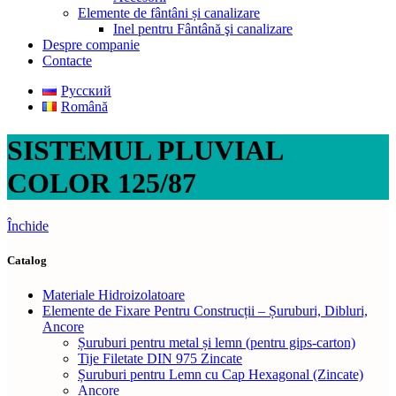
Elemente de fântâni și canalizare
Inel pentru Fântână şi canalizare
Despre companie
Contacte
Русский
Română
SISTEMUL PLUVIAL
COLOR 125/87
Închide
Catalog
Materiale Hidroizolatoare
Elemente de Fixare Pentru Construcții – Șuruburi, Dibluri,
Ancore
Șuruburi pentru metal și lemn (pentru gips-carton)
Tije Filetate DIN 975 Zincate
Șuruburi pentru Lemn cu Cap Hexagonal (Zincate)
Ancore