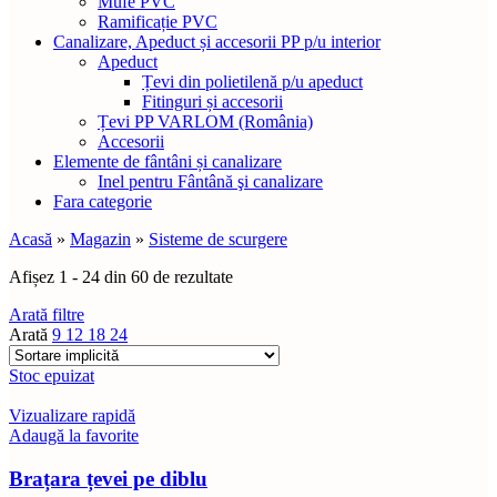
Mufe PVC
Ramificație PVC
Canalizare, Apeduct și accesorii PP p/u interior
Apeduct
Țevi din polietilenă p/u apeduct
Fitinguri și accesorii
Țevi PP VARLOM (România)
Accesorii
Elemente de fântâni și canalizare
Inel pentru Fântână şi canalizare
Fara categorie
Acasă
»
Magazin
»
Sisteme de scurgere
Afișez 1 - 24 din 60 de rezultate
Arată filtre
Arată
9
12
18
24
Stoc epuizat
Vizualizare rapidă
Adaugă la favorite
Brațara țevei pe diblu