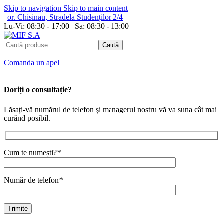
Skip to navigation
Skip to main content
or. Chisinau, Stradela Studenților 2/4
Lu-Vi: 08:30 - 17:00 | Sa: 08:30 - 13:00
Caută
Сomanda un apel
Doriți o consultație?
Lăsați-vă numărul de telefon și managerul nostru vă va suna cât mai
curând posibil.
Cum te numești?
*
Număr de telefon
*