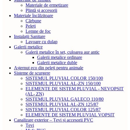
Materiale de ermetizare
Plintă și accesorii
Materiale încălzitoare
Cărbune
Peleți
Lemne de foc
Instalații Sanitare
Lavoare cu dulap
Galerii metalice
Galerii metalice în set, culoarea aur antic
Galerii metalice ordinare
Galerii metalice duble
Așternut eco din peleți pentru animale
Sisteme de scurgere
SISTEMUL PLUVIAL COLOR 150/100
SISTEMUL PLUVIAL AL-ZN 150/100
ELEMENTE DE SISTEM PLUVIAL - NEVOPSIT
(AL- ZN)
SISTEMUL PLUVIAL GALECO 110/80
SISTEMUL PLUVIAL AL-ZN 125/87
SISTEMUL PLUVIAL COLOR 125/87
ELEMENTE DE SISTEM PLUVIAL VOPSIT
Canalizare exterior – Țevi și accesorii PVC
Țevi