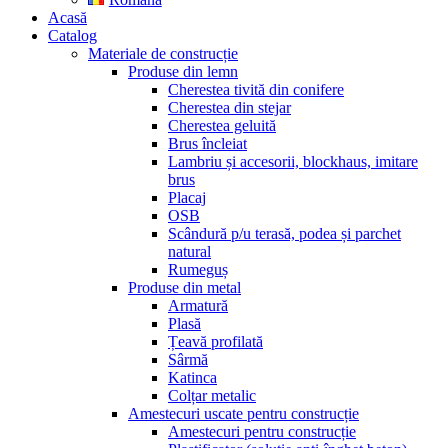
Acasă
Catalog
Materiale de construcție
Produse din lemn
Cherestea tivită din conifere
Cherestea din stejar
Cherestea geluită
Brus încleiat
Lambriu și accesorii, blockhaus, imitare
brus
Placaj
OSB
Scândură p/u terasă, podea și parchet
natural
Rumeguș
Produse din metal
Armatură
Plasă
Țeavă profilată
Sârmă
Katinca
Colțar metalic
Amestecuri uscate pentru construcție
Amestecuri pentru construcție