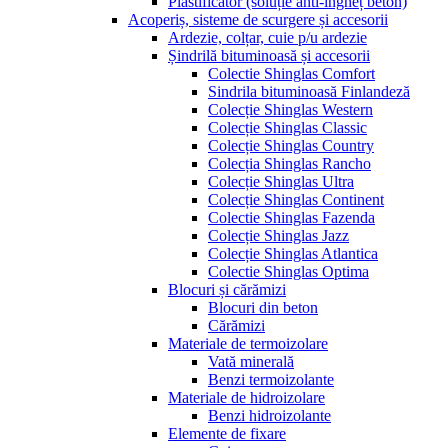
Plastificator (soluție anti-îngheț beton)
Acoperiș, sisteme de scurgere și accesorii
Ardezie, colțar, cuie p/u ardezie
Șindrilă bituminoasă și accesorii
Colectie Shinglas Comfort
Sindrila bituminoasă Finlandeză
Colecție Shinglas Western
Colecție Shinglas Classic
Colecție Shinglas Country
Colecția Shinglas Rancho
Colecție Shinglas Ultra
Colecție Shinglas Continent
Colectie Shinglas Fazenda
Colecție Shinglas Jazz
Colecție Shinglas Atlantica
Colectie Shinglas Optima
Blocuri și cărămizi
Blocuri din beton
Cărămizi
Materiale de termoizolare
Vată minerală
Benzi termoizolante
Materiale de hidroizolare
Benzi hidroizolante
Elemente de fixare