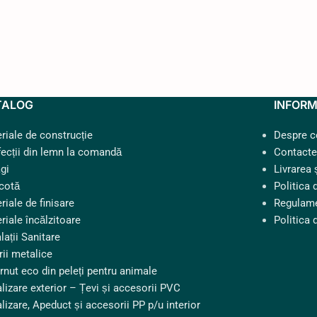
TALOG
INFORM
riale de construcție
Despre 
ecții din lemn la comandă
Contacte
gi
Livrarea 
cotă
Politica 
riale de finisare
Regulame
riale încălzitoare
Politica 
lații Sanitare
rii metalice
rnut eco din peleți pentru animale
lizare exterior – Țevi și accesorii PVC
lizare, Apeduct și accesorii PP p/u interior