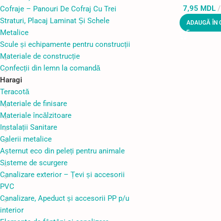
7,95
MDL
Cofraje – Panouri De Cofraj Cu Trei
Straturi, Placaj Laminat Și Schele
ADAUGĂ ÎN 
Metalice
Scule și echipamente pentru construcții
Materiale de construcție
Confecții din lemn la comandă
Haragi
Teracotă
Materiale de finisare
Materiale încălzitoare
Instalații Sanitare
Galerii metalice
Așternut eco din peleți pentru animale
Sisteme de scurgere
Canalizare exterior – Țevi și accesorii
PVC
Canalizare, Apeduct și accesorii PP p/u
interior