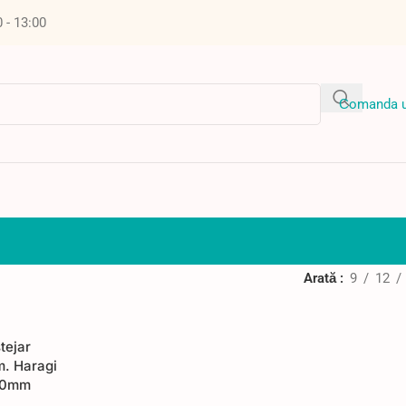
0 - 13:00
Сomanda u
Arată
9
12
tejar
. Haragi
00mm