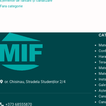
Elemente de fântâni și canalizare
Fara categorie
CA
Mate
Conf
Hara
Tera
Mate
Mate
Insta
or. Chisinau, Stradela Studenților 2/4
Gale
Aște
Cana
Cana
+373 68555870