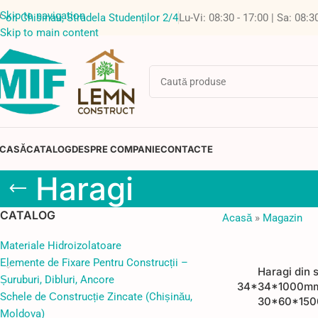
Skip to navigation
or. Chisinau, Stradela Studenților 2/4
Lu-Vi: 08:30 - 17:00 | Sa: 08:3
Skip to main content
CASĂ
CATALOG
DESPRE COMPANIE
CONTACTE
Haragi
CATALOG
Acasă
»
Magazin
Materiale Hidroizolatoare
Elemente de Fixare Pentru Construcții –
Haragi din s
Șuruburi, Dibluri, Ancore
34*34*1000mm
Schele de Сonstrucție Zincate (Chișinău,
30*60*15
Moldova)