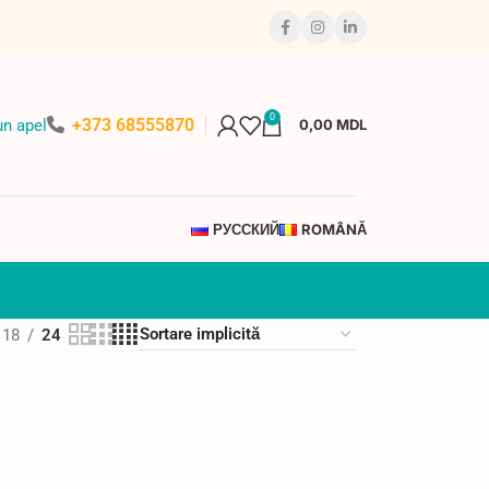
0
+373 68555870
n apel
0,00
MDL
РУССКИЙ
ROMÂNĂ
18
24