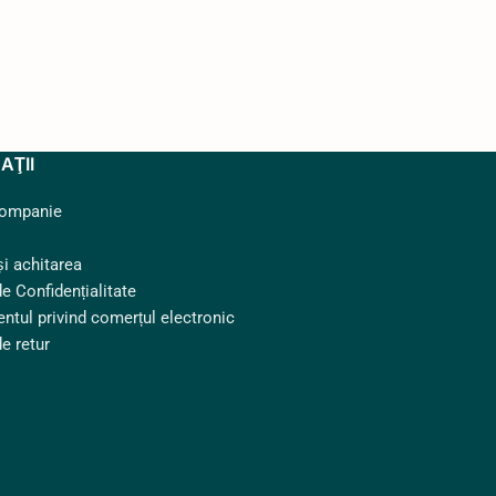
AŢII
companie
și achitarea
de Confidențialitate
ntul privind comerțul electronic
de retur