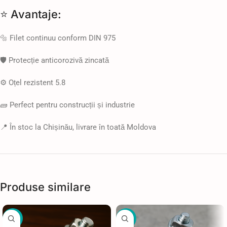
⭐ Avantaje:
🔩 Filet continuu conform DIN 975
🛡️ Protecție anticorozivă zincată
⚙️ Oțel rezistent 5.8
🧱 Perfect pentru construcții și industrie
📍 În stoc la Chișinău, livrare în toată Moldova
Produse similare
-13%
-7%