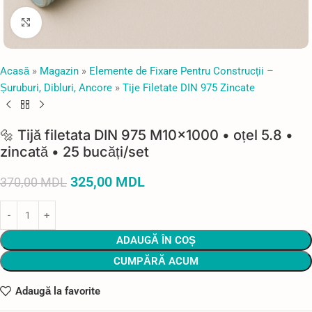
Faceți click pentru a mări
Acasă
»
Magazin
»
Elemente de Fixare Pentru Construcții –
Șuruburi, Dibluri, Ancore
»
Tije Filetate DIN 975 Zincate
🔩 Tijă filetata DIN 975 M10×1000 • oțel 5.8 •
zincată • 25 bucăți/set
325,00
MDL
370,00
MDL
ADAUGĂ ÎN COȘ
CUMPĂRĂ ACUM
Adaugă la favorite