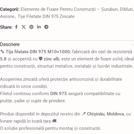
Categorii:
Elemente de Fixare Pentru Construcții – Șuruburi, Dibluri,
Ancore
,
Tije Filetate DIN 975 Zincate
Share:
Descriere
🔧 Tija filetata DIN 975 M10×1000
, fabricată din oțel de rezistență
5.8
și acoperită cu
🛡️ zinc alb
, este un element de fixare solid, ideal
pentru construcții, structuri metalice, instalații și lucrări industriale.
Acoperirea zincată oferă protecție anticorozivă și durabilitate
ridicată în orice condiții.
Filetul continuu conform
DIN 975
asigură compatibilitate cu
piulițe, șaibe și cuple de prindere.
Produs disponibil în depozitul nostru din
📍 Chișinău, Moldova
, cu
livrare rapidă în toată țara 🚚.
O soluție profesională pentru montaj și construcții.