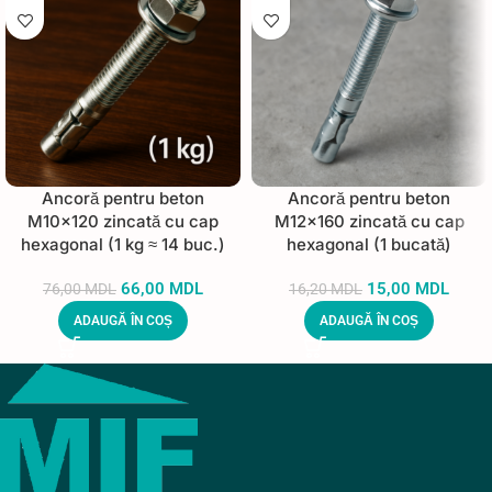
Ancoră pentru beton
Ancoră pentru beton
M10×120 zincată cu cap
M12×160 zincată cu cap
hexagonal (1 kg ≈ 14 buc.)
hexagonal (1 bucată)
66,00
MDL
15,00
MDL
76,00
MDL
16,20
MDL
ADAUGĂ ÎN COȘ
ADAUGĂ ÎN COȘ