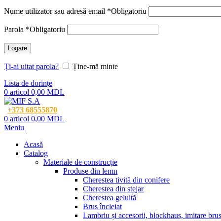
Nume utilizator sau adresă email
*
Obligatoriu
Parola
*
Obligatoriu
Logare
Ți-ai uitat parola?
Ține-mă minte
Lista de dorințe
0
articol
0,00
MDL
+373 68555870
0
articol
0,00
MDL
Meniu
Acasă
Catalog
Materiale de construcție
Produse din lemn
Cherestea tivită din conifere
Cherestea din stejar
Cherestea geluită
Brus încleiat
Lambriu și accesorii, blockhaus, imitare bru