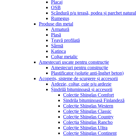
Placaj
OSB
Scândură p/u terasă, podea și parchet natural
Rumeguș
Produse din metal
Armatură
Plasă
Țeavă profilată
Sârmă
Katinca
Colțar metalic
Amestecuri uscate pentru construcție
Amestecuri pentru construcție
Plastificator (soluție anti-îngheț beton)
Acoperiș, sisteme de scurgere și accesorii
Ardezie, colțar, cuie p/u ardezie
Șindrilă bituminoasă și accesorii
Colectie Shinglas Comfort
Sindrila bituminoasă Finlandeză
Colecție Shinglas Western
Colecție Shinglas Classic
Colecție Shinglas Country
Colecția Shinglas Rancho
Colecție Shinglas Ultra
Colecție Shinglas Continent