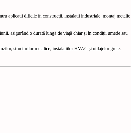
tru aplicații dificile în construcții, instalații industriale, montaj metalic
ziunii, asigurând o durată lungă de viață chiar și în condiții umede sau
nzilor, structurilor metalice, instalațiilor HVAC și utilajelor grele.