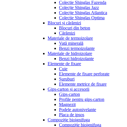
Colectie Shinglas Fazenda
Colecție Shinglas Jazz
Colecție Shinglas Atlantica
Colectie Shinglas Optima
Blocuri și cărămizi
Blocuri din beton
Cărămizi
Materiale de termoizolare
Vată minerală
Benzi termoizolante
Materiale de hidroizolare
Benzi hidroizolante
Elemente de fixare
Cuie
Elemente de fixare perforate
Șuruburi
Elemente metrice de fixare
Gips-carton și accesorii
Gips-carton
Profile pentru gips-carton
Magnezit
Podele autonivelante
Placa de ipsos
Compoziție bioignifuga
Compoziție bioignifuga