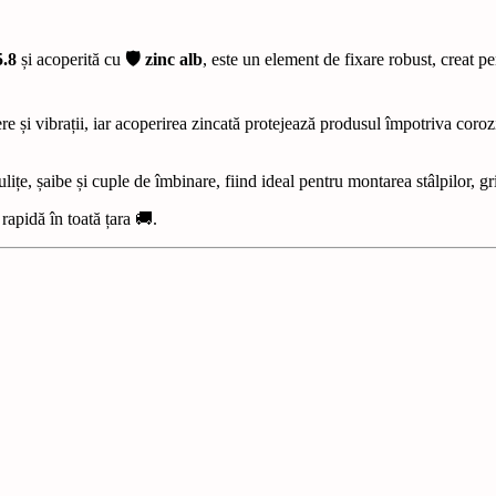
5.8
și acoperită cu
🛡️ zinc alb
, este un element de fixare robust, creat pen
dere și vibrații, iar acoperirea zincată protejează produsul împotriva coro
lițe, șaibe și cuple de îmbinare, fiind ideal pentru montarea stâlpilor, gri
 rapidă în toată țara 🚚.