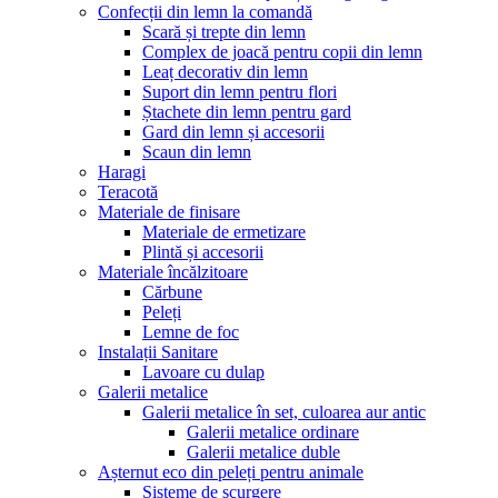
Confecții din lemn la comandă
Scară și trepte din lemn
Complex de joacă pentru copii din lemn
Leaț decorativ din lemn
Suport din lemn pentru flori
Ștachete din lemn pentru gard
Gard din lemn și accesorii
Scaun din lemn
Haragi
Teracotă
Materiale de finisare
Materiale de ermetizare
Plintă și accesorii
Materiale încălzitoare
Cărbune
Peleți
Lemne de foc
Instalații Sanitare
Lavoare cu dulap
Galerii metalice
Galerii metalice în set, culoarea aur antic
Galerii metalice ordinare
Galerii metalice duble
Așternut eco din peleți pentru animale
Sisteme de scurgere