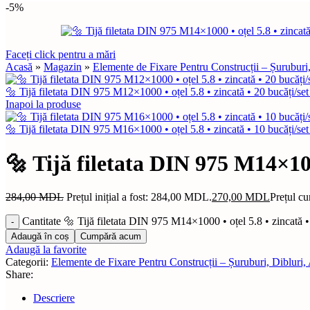
-5%
Faceți click pentru a mări
Acasă
»
Magazin
»
Elemente de Fixare Pentru Construcții – Șuruburi
🔩 Tijă filetata DIN 975 M12×1000 • oțel 5.8 • zincată • 20 bucăți/se
Inapoi la produse
🔩 Tijă filetata DIN 975 M16×1000 • oțel 5.8 • zincată • 10 bucăți/se
🔩 Tijă filetata DIN 975 M14×1000
284,00
MDL
Prețul inițial a fost: 284,00 MDL.
270,00
MDL
Prețul c
Cantitate 🔩 Tijă filetata DIN 975 M14×1000 • oțel 5.8 • zincată •
Adaugă în coș
Cumpără acum
Adaugă la favorite
Categorii:
Elemente de Fixare Pentru Construcții – Șuruburi, Dibluri,
Share:
Descriere