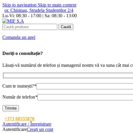
Skip to navigation
Skip to main content
or. Chisinau, Stradela Studenților 2/4
Lu-Vi: 08:30 - 17:00 | Sa: 08:30 - 13:00
Caută
Сomanda un apel
Doriți o consultație?
Lăsați-vă numărul de telefon și managerul nostru vă va suna cât mai c
Cum te numești?
*
Număr de telefon
*
+373 68555870
Autentificare / Înregistrare
Autentificare
Creați un cont