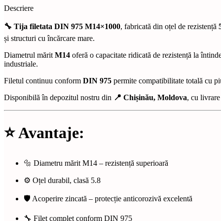
Descriere
🔧 Tija filetata DIN 975 M14×1000
, fabricată din oțel de rezistență
și structuri cu încărcare mare.
Diametrul mărit
M14
oferă o capacitate ridicată de rezistență la întin
industriale.
Filetul continuu conform
DIN 975
permite compatibilitate totală cu piu
Disponibilă în depozitul nostru din
📍 Chișinău, Moldova
, cu livrare
⭐
Avantaje:
🔩 Diametru mărit M14 – rezistență superioară
⚙️ Oțel durabil, clasă 5.8
🛡️ Acoperire zincată – protecție anticorozivă excelentă
🔧 Filet complet conform DIN 975