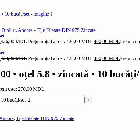
, Dibluri, Ancore
»
Tije Filetate DIN 975 Zincate
t
426,00
MDL
Prețul inițial a fost: 426,00 MDL.
400,00
MDL
Prețul cu
t
423,00
MDL
Prețul inițial a fost: 423,00 MDL.
400,00
MDL
Prețul cu
 • oțel 5.8 • zincată • 10 bucăți/
urent este: 270,00 MDL.
 10 bucăți/set
 Ancore
,
Tije Filetate DIN 975 Zincate