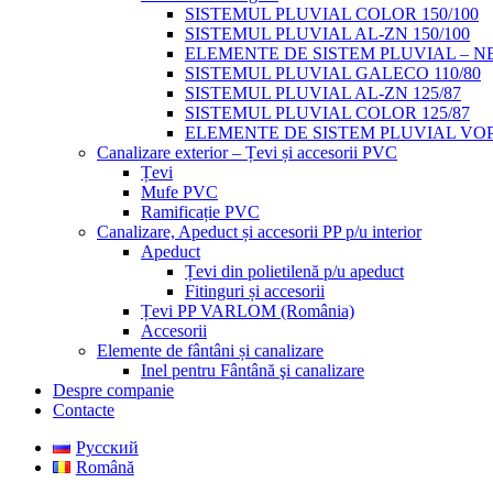
SISTEMUL PLUVIAL COLOR 150/100
SISTEMUL PLUVIAL AL-ZN 150/100
ELEMENTE DE SISTEM PLUVIAL – NE
SISTEMUL PLUVIAL GALECO 110/80
SISTEMUL PLUVIAL AL-ZN 125/87
SISTEMUL PLUVIAL COLOR 125/87
ELEMENTE DE SISTEM PLUVIAL VOP
Canalizare exterior – Țevi și accesorii PVC
Țevi
Mufe PVC
Ramificație PVC
Canalizare, Apeduct și accesorii PP p/u interior
Apeduct
Țevi din polietilenă p/u apeduct
Fitinguri și accesorii
Țevi PP VARLOM (România)
Accesorii
Elemente de fântâni și canalizare
Inel pentru Fântână şi canalizare
Despre companie
Contacte
Русский
Română