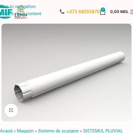
Skip to navigation
0
+373 68555870
0,00
MDL
Skip to main content
Faceți click pentru a mări
Acasă
»
Magazin
»
Sisteme de scurgere
»
SISTEMUL PLUVIAL