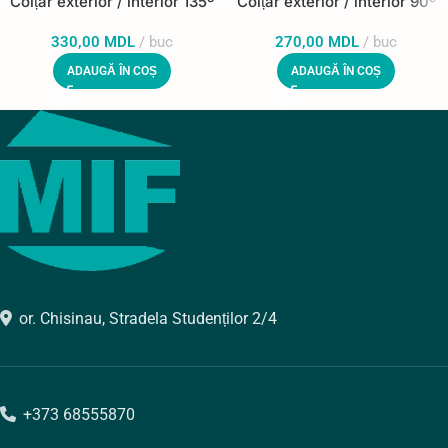
Colțar exterior / interior 135º
Colțar exterior / interior 90º
330,00
MDL
buc
270,00
MDL
buc
ADAUGĂ ÎN COȘ
ADAUGĂ ÎN COȘ
or. Chisinau, Stradela Studenților 2/4
+373 68555870