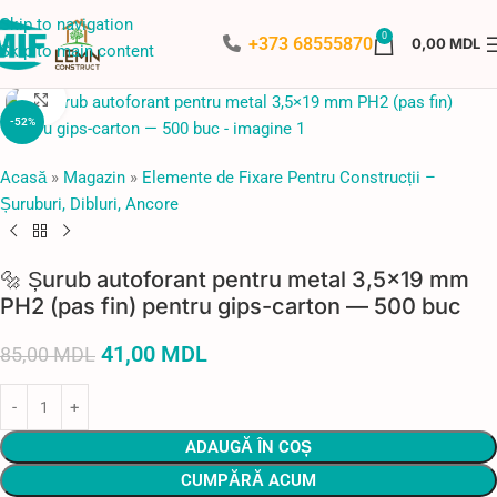
Skip to navigation
0
+373 68555870
0,00
MDL
Skip to main content
Faceți click pentru a mări
-52%
Acasă
»
Magazin
»
Elemente de Fixare Pentru Construcții –
Șuruburi, Dibluri, Ancore
🔩 Șurub autoforant pentru metal 3,5×19 mm
PH2 (pas fin) pentru gips-carton — 500 buc
41,00
MDL
85,00
MDL
ADAUGĂ ÎN COȘ
CUMPĂRĂ ACUM