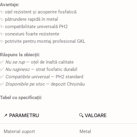
Avantaje:
✨ oțel rezistent și acoperire fosfatică
✨ pătrundere rapidă în metal
✨ compatibilitate universală PH2
✨ conexiuni foarte rezistente
✨ potrivite pentru montaj profesional GKL
Răspuns la obiecții:
✅
Nu se rup
— oțel de înaltă calitate
✅
Nu ruginesc
— strat fosfatic durabil
✅
Compatibile universal
— PH2 standard
✅
Disponibile pe stoc
— depozit Chișinău
Tabel cu specificații:
📌 PARAMETRU
🔍 VALOARE
Material suport
Metal