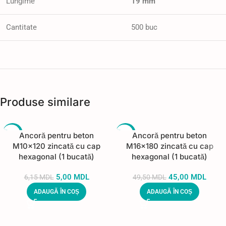
Lungime
19 mm
Cantitate
500 buc
Produse similare
-19%
-9%
Ancoră pentru beton
Ancoră pentru beton
M10×120 zincată cu cap
M16×180 zincată cu cap
hexagonal (1 bucată)
hexagonal (1 bucată)
5,00
MDL
45,00
MDL
6,15
MDL
49,50
MDL
ADAUGĂ ÎN COȘ
ADAUGĂ ÎN COȘ