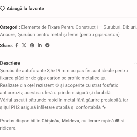
Adaugă la favorite
Categorii:
Elemente de Fixare Pentru Construcții – Șuruburi, Dibluri,
Ancore
,
Șuruburi pentru metal și lemn (pentru gips-carton)
Share:
Descriere
Șuruburile autoforante 3,5×19 mm cu pas fin sunt ideale pentru
fixarea plăcilor de gips-carton pe profile metalice 🧱.
Realizate din oțel rezistent ⚙️ și acoperite cu strat fosfatic
anticoroziv, acestea oferă o prindere sigură și durabilă.
Vârful ascuțit pătrunde rapid în metal fără găurire prealabilă, iar
șlițul PH2 asigură înfiletare stabilă și confortabilă 🔧.
Produs disponibil în
Chișinău, Moldova
, cu livrare rapidă 🚚 și
ridicare.