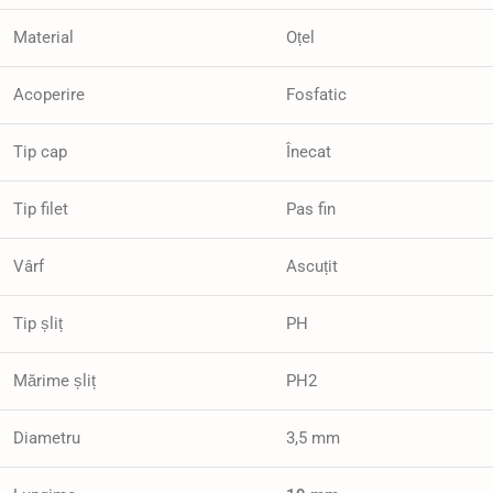
Material
Oțel
Acoperire
Fosfatic
Tip cap
Înecat
Tip filet
Pas fin
Vârf
Ascuțit
Tip șliț
PH
Mărime șliț
PH2
Diametru
3,5 mm