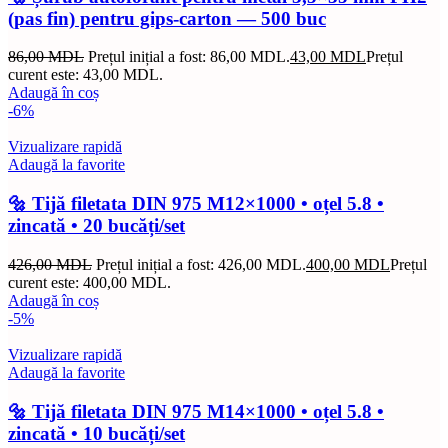
(pas fin) pentru gips-carton — 500 buc
86,00
MDL
Prețul inițial a fost: 86,00 MDL.
43,00
MDL
Prețul
curent este: 43,00 MDL.
Adaugă în coș
-6%
Vizualizare rapidă
Adaugă la favorite
🔩 Tijă filetata DIN 975 M12×1000 • oțel 5.8 •
zincată • 20 bucăți/set
426,00
MDL
Prețul inițial a fost: 426,00 MDL.
400,00
MDL
Prețul
curent este: 400,00 MDL.
Adaugă în coș
-5%
Vizualizare rapidă
Adaugă la favorite
🔩 Tijă filetata DIN 975 M14×1000 • oțel 5.8 •
zincată • 10 bucăți/set