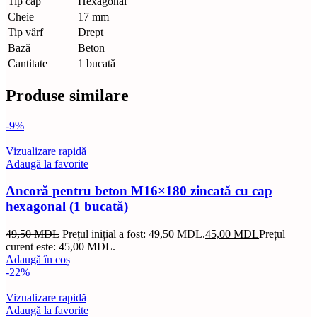
Tip cap
Hexagonal
Cheie
17 mm
Tip vârf
Drept
Bază
Beton
Cantitate
1 bucată
Produse similare
-9%
Vizualizare rapidă
Adaugă la favorite
Ancoră pentru beton M16×180 zincată cu cap
hexagonal (1 bucată)
49,50
MDL
Prețul inițial a fost: 49,50 MDL.
45,00
MDL
Prețul
curent este: 45,00 MDL.
Adaugă în coș
-22%
Vizualizare rapidă
Adaugă la favorite