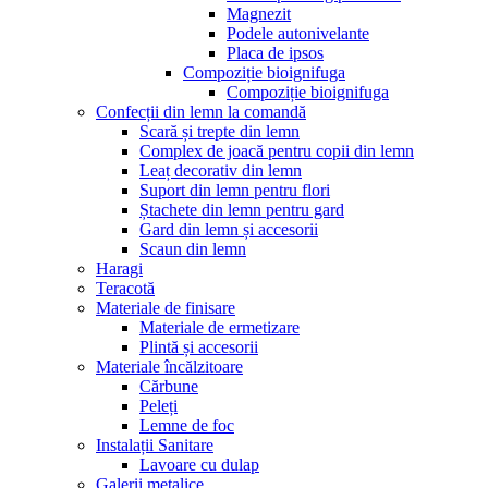
Magnezit
Podele autonivelante
Placa de ipsos
Compoziție bioignifuga
Compoziție bioignifuga
Confecții din lemn la comandă
Scară și trepte din lemn
Complex de joacă pentru copii din lemn
Leaț decorativ din lemn
Suport din lemn pentru flori
Ștachete din lemn pentru gard
Gard din lemn și accesorii
Scaun din lemn
Haragi
Teracotă
Materiale de finisare
Materiale de ermetizare
Plintă și accesorii
Materiale încălzitoare
Cărbune
Peleți
Lemne de foc
Instalații Sanitare
Lavoare cu dulap
Galerii metalice