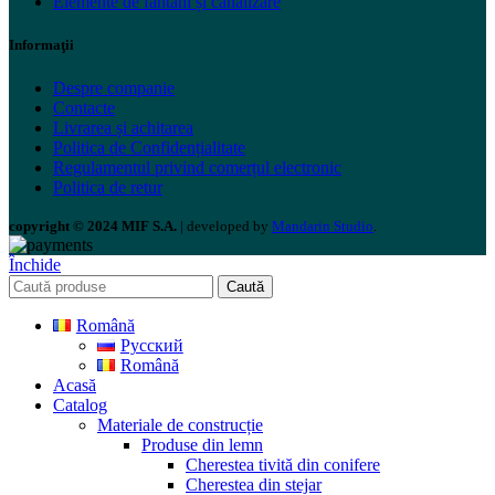
Elemente de fântâni și canalizare
Informaţii
Despre companie
Contacte
Livrarea și achitarea
Politica de Confidențialitate
Regulamentul privind comerțul electronic
Politica de retur
copyright © 2024 MIF S.A.
| developed by
Mandarin Studio
.
Închide
Caută
Română
Русский
Română
Acasă
Catalog
Materiale de construcție
Produse din lemn
Cherestea tivită din conifere
Cherestea din stejar