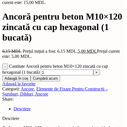
curent este: 15,00 MDL.
Ancoră pentru beton M10×120
zincată cu cap hexagonal (1
bucată)
6,15
MDL
Prețul inițial a fost: 6,15 MDL.
5,00
MDL
Prețul curent
este: 5,00 MDL.
Cantitate Ancoră pentru beton M10×120 zincată cu cap
hexagonal (1 bucată)
Adaugă în coș
Cumpără acum
Adaugă la favorite
Categorii:
Ancore
,
Elemente de Fixare Pentru Construcții –
Șuruburi, Dibluri, Ancore
Share:
Descriere
Descriere