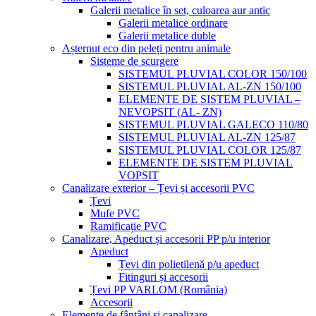
Galerii metalice în set, culoarea aur antic
Galerii metalice ordinare
Galerii metalice duble
Așternut eco din peleți pentru animale
Sisteme de scurgere
SISTEMUL PLUVIAL COLOR 150/100
SISTEMUL PLUVIAL AL-ZN 150/100
ELEMENTE DE SISTEM PLUVIAL –
NEVOPSIT (AL- ZN)
SISTEMUL PLUVIAL GALECO 110/80
SISTEMUL PLUVIAL AL-ZN 125/87
SISTEMUL PLUVIAL COLOR 125/87
ELEMENTE DE SISTEM PLUVIAL
VOPSIT
Canalizare exterior – Țevi și accesorii PVC
Țevi
Mufe PVC
Ramificație PVC
Canalizare, Apeduct și accesorii PP p/u interior
Apeduct
Țevi din polietilenă p/u apeduct
Fitinguri și accesorii
Țevi PP VARLOM (România)
Accesorii
Elemente de fântâni și canalizare