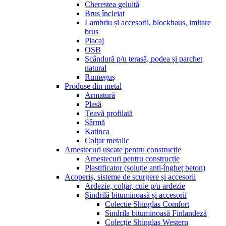
Cherestea geluită
Brus încleiat
Lambriu și accesorii, blockhaus, imitare
brus
Placaj
OSB
Scândură p/u terasă, podea și parchet
natural
Rumeguș
Produse din metal
Armatură
Plasă
Țeavă profilată
Sârmă
Katinca
Colțar metalic
Amestecuri uscate pentru construcție
Amestecuri pentru construcție
Plastificator (soluție anti-îngheț beton)
Acoperiș, sisteme de scurgere și accesorii
Ardezie, colțar, cuie p/u ardezie
Șindrilă bituminoasă și accesorii
Colectie Shinglas Comfort
Sindrila bituminoasă Finlandeză
Colecție Shinglas Western