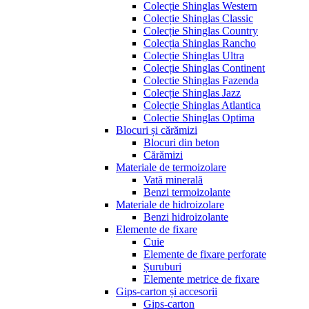
Colecție Shinglas Western
Colecție Shinglas Classic
Colecție Shinglas Country
Colecția Shinglas Rancho
Colecție Shinglas Ultra
Colecție Shinglas Continent
Colectie Shinglas Fazenda
Colecție Shinglas Jazz
Colecție Shinglas Atlantica
Colectie Shinglas Optima
Blocuri și cărămizi
Blocuri din beton
Cărămizi
Materiale de termoizolare
Vată minerală
Benzi termoizolante
Materiale de hidroizolare
Benzi hidroizolante
Elemente de fixare
Cuie
Elemente de fixare perforate
Șuruburi
Elemente metrice de fixare
Gips-carton și accesorii
Gips-carton