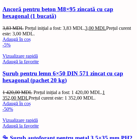
Ancoră pentru beton M8×95 zincată cu cap
hexagonal (1 bucată)
3,83
MDL
Prețul inițial a fost: 3,83 MDL.
3,00
MDL
Prețul curent
este: 3,00 MDL.
Adaugă în coș
-5%
Vizualizare rapidă
Adaugă la favorite
Șurub pentru lemn 6×50 DIN 571 zincat cu cap
hexagonal (pachet 20 kg)
1 420,00
MDL
Prețul inițial a fost: 1 420,00 MDL.
1
352,00
MDL
Prețul curent este: 1 352,00 MDL.
Adaugă în coș
-50%
Vizualizare rapidă
Adaugă la favorite
🔩 Șurub autoforant pentru metal 3,5×35 mm PH2