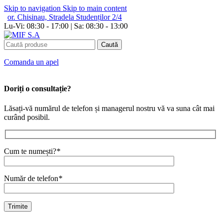
Skip to navigation
Skip to main content
or. Chisinau, Stradela Studenților 2/4
Lu-Vi: 08:30 - 17:00 | Sa: 08:30 - 13:00
Caută
Сomanda un apel
Doriți o consultație?
Lăsați-vă numărul de telefon și managerul nostru vă va suna cât mai
curând posibil.
Cum te numești?
*
Număr de telefon
*