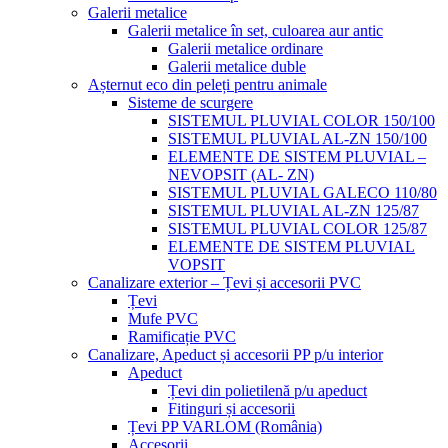
Galerii metalice
Galerii metalice în set, culoarea aur antic
Galerii metalice ordinare
Galerii metalice duble
Așternut eco din peleți pentru animale
Sisteme de scurgere
SISTEMUL PLUVIAL COLOR 150/100
SISTEMUL PLUVIAL AL-ZN 150/100
ELEMENTE DE SISTEM PLUVIAL –
NEVOPSIT (AL- ZN)
SISTEMUL PLUVIAL GALECO 110/80
SISTEMUL PLUVIAL AL-ZN 125/87
SISTEMUL PLUVIAL COLOR 125/87
ELEMENTE DE SISTEM PLUVIAL
VOPSIT
Canalizare exterior – Țevi și accesorii PVC
Țevi
Mufe PVC
Ramificație PVC
Canalizare, Apeduct și accesorii PP p/u interior
Apeduct
Țevi din polietilenă p/u apeduct
Fitinguri și accesorii
Țevi PP VARLOM (România)
Accesorii