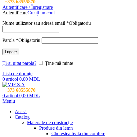
+373 68555870
Autentificare / Înregistrare
Autentificare
Creați un cont
Nume utilizator sau adresă email
*
Obligatoriu
Parola
*
Obligatoriu
Logare
Ți-ai uitat parola?
Ține-mă minte
Lista de dorințe
0
articol
0,00
MDL
+373 68555870
0
articol
0,00
MDL
Meniu
Acasă
Catalog
Materiale de construcție
Produse din lemn
Cherestea tivită din conifere