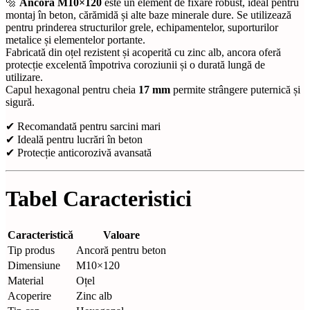
🔩
Ancora M10×120
este un element de fixare robust, ideal pentru
montaj în beton, cărămidă și alte baze minerale dure. Se utilizează
pentru prinderea structurilor grele, echipamentelor, suporturilor
metalice și elementelor portante.
Fabricată din oțel rezistent și acoperită cu zinc alb, ancora oferă
protecție excelentă împotriva coroziunii și o durată lungă de
utilizare.
Capul hexagonal pentru cheia
17 mm
permite strângere puternică și
sigură.
✔ Recomandată pentru sarcini mari
✔ Ideală pentru lucrări în beton
✔ Protecție anticorozivă avansată
Tabel Caracteristici
Caracteristică
Valoare
Tip produs
Ancoră pentru beton
Dimensiune
M10×120
Material
Oțel
Acoperire
Zinc alb