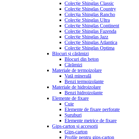
Colecție Shinglas Classic
Colecție Shinglas Country
Colecția Shinglas Rancho
Colecție Shinglas Ultra
Colecție Shinglas Continent
Colectie Shinglas Fazenda
Colecție Shinglas Jazz
Colecție Shinglas Atlantica
Colectie Shinglas Optima
Blocuri și cărămizi
Blocuri din beton
Cărămizi
Materiale de termoizolare
Vată minerală
Benzi termoizolante
Materiale de hidroizolare
Benzi hidroizolante
Elemente de fixare
Cuie
Elemente de fixare perforate
Șuruburi
Elemente metrice de fixare
Gips-carton și accesorii
Gips-carton
Profile pentru gips-carton