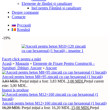
Elemente de fântâni și canalizare
Inel pentru Fântână şi canalizare
Despre companie
Contacte
Русский
Română
-19%
Faceți click pentru a mări
Acasă
»
Magazin
»
Elemente de Fixare Pentru Construcții –
Șuruburi, Dibluri, Ancore
»
Ancore
Ancoră pentru beton M8×95 zincată cu cap hexagonal (1 bucată)
3,83
MDL
Prețul inițial a fost: 3,83 MDL.
3,00
MDL
Prețul curent
este: 3,00 MDL.
Inapoi la produse
Ancoră pentru beton M12×160 zincată cu cap hexagonal (1 bucată)
16,20
MDL
Prețul inițial a fost: 16,20 MDL.
15,00
MDL
Prețul