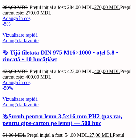
284,00
MDL
Prețul inițial a fost: 284,00 MDL.
270,00
MDL
Prețul
curent este: 270,00 MDL.
Adaugă în coș
-5%
Vizualizare rapidă
Adaugă la favorite
🔩 Tijă filetata DIN 975 M16×1000 • oțel 5.8 •
zincată • 10 bucăți/set
423,00
MDL
Prețul inițial a fost: 423,00 MDL.
400,00
MDL
Prețul
curent este: 400,00 MDL.
Adaugă în coș
-50%
Vizualizare rapidă
Adaugă la favorite
🔩Șurub pentru lemn 3,5×16 mm PH2 (pas rar,
pentru gips-carton pe lemn) — 500 buc
54,00
MDL
Prețul inițial a fost: 54,00 MDL.
27,00
MDL
Prețul