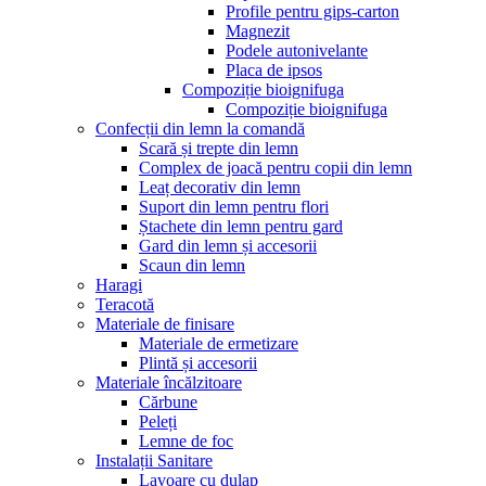
Profile pentru gips-carton
Magnezit
Podele autonivelante
Placa de ipsos
Compoziție bioignifuga
Compoziție bioignifuga
Confecții din lemn la comandă
Scară și trepte din lemn
Complex de joacă pentru copii din lemn
Leaț decorativ din lemn
Suport din lemn pentru flori
Ștachete din lemn pentru gard
Gard din lemn și accesorii
Scaun din lemn
Haragi
Teracotă
Materiale de finisare
Materiale de ermetizare
Plintă și accesorii
Materiale încălzitoare
Cărbune
Peleți
Lemne de foc
Instalații Sanitare
Lavoare cu dulap