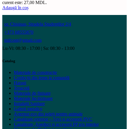
curent este: 27,00 MDL.
Adaugă în coș
or. Chisinau, Stradela Studenților 2/4
+373 68555870
mifcont@gmail.com
Lu-Vi: 08:30 - 17:00 | Sa: 08:30 - 13:00
Catalog
Materiale de construcție
Confecții din lemn la comandă
Haragi
Teracotă
Materiale de finisare
Materiale încălzitoare
Instalații Sanitare
Galerii metalice
Așternut eco din peleți pentru animale
Canalizare exterior – Țevi și accesorii PVC
Canalizare, Apeduct și accesorii PP p/u interior