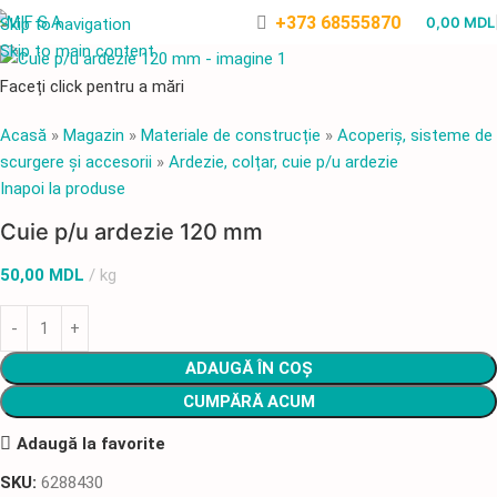
+373 68555870
0,00
MDL
Skip to navigation
Skip to main content
Faceți click pentru a mări
Acasă
»
Magazin
»
Materiale de construcție
»
Acoperiș, sisteme de
scurgere și accesorii
»
Ardezie, colțar, cuie p/u ardezie
Inapoi la produse
Cuie p/u ardezie 120 mm
50,00
MDL
kg
ADAUGĂ ÎN COȘ
CUMPĂRĂ ACUM
Adaugă la favorite
SKU:
6288430