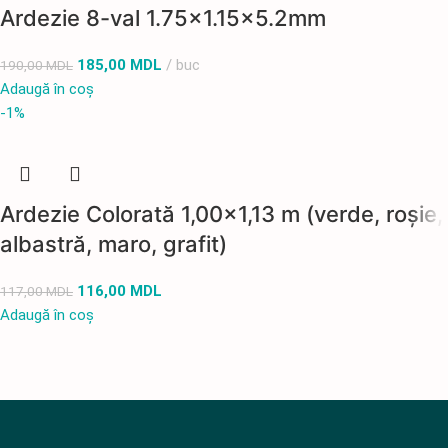
Ardezie 8-val 1.75×1.15×5.2mm
185,00
MDL
buc
190,00
MDL
Adaugă în coș
-1%
Ardezie Colorată 1,00×1,13 m (verde, roșie,
albastră, maro, grafit)
116,00
MDL
117,00
MDL
Adaugă în coș