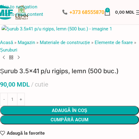
Skip to navigation
0
+373 68555870
0,00
MDL
Skip to main content
Faceți click pentru a mări
Acasă
»
Magazin
»
Materiale de construcție
»
Elemente de fixare
»
Șuruburi
Șurub 3.5×41 p/u rigips, lemn (500 buc.)
90,00
MDL
cutie
ADAUGĂ ÎN COȘ
CUMPĂRĂ ACUM
Adaugă la favorite