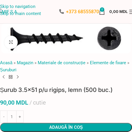
Skip to navigation
0
+373 68555870
0,00
MDL
Skip to main content
Faceți click pentru a mări
Acasă
»
Magazin
»
Materiale de construcție
»
Elemente de fixare
»
Șuruburi
Șurub 3.5×51 p/u rigips, lemn (500 buc.)
90,00
MDL
cutie
ADAUGĂ ÎN COȘ