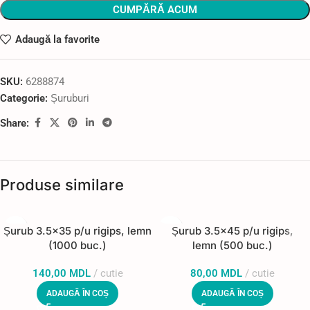
CUMPĂRĂ ACUM
Adaugă la favorite
SKU:
6288874
Categorie:
Șuruburi
Share:
Produse similare
Șurub 3.5×35 p/u rigips, lemn
Șurub 3.5×45 p/u rigips,
(1000 buc.)
lemn (500 buc.)
140,00
MDL
cutie
80,00
MDL
cutie
ADAUGĂ ÎN COȘ
ADAUGĂ ÎN COȘ