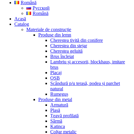
Română
Русский
Română
Acasă
Catalog
Materiale de construcție
Produse din lemn
Cherestea tivită din conifere
Cherestea din stejar
Cherestea geluită
Brus încleiat
Lambriu și accesorii, blockhaus, imitare
brus
Placaj
OSB
Scândură p/u terasă, podea și parchet
natural
Rumeguș
Produse din metal
Armatură
Plasă
Țeavă profilată
Sârmă
Katinca
Colțar metalic