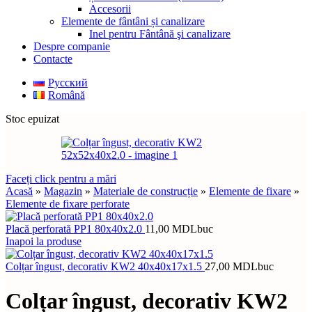
Accesorii
Elemente de fântâni și canalizare
Inel pentru Fântână şi canalizare
Despre companie
Contacte
Русский
Română
Stoc epuizat
Faceți click pentru a mări
Acasă
»
Magazin
»
Materiale de construcție
»
Elemente de fixare
»
Elemente de fixare perforate
Placă perforată PP1 80x40x2.0
11,00
MDL
buc
Inapoi la produse
Colțar îngust, decorativ KW2 40x40x17x1.5
27,00
MDL
buc
Colțar îngust, decorativ KW2