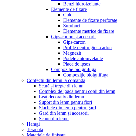
Benzi hidroizolante
Elemente de fixare
Cuie
Elemente de fixare perforate
Șuruburi
Elemente metrice de fixare
Gips-carton și accesorii
Gips-carton
Profile pentru gips-carton
Magnezit
Podele autonivelante
Placa de ipsos
Compoziție bioignifuga
Compoziție bioignifuga
Confecții din lemn la comandă
Scară și trepte din lemn
Complex de joacă pentru copii din lemn
Leaț decorativ din lemn
Suport din lemn pentru flori
Ștachete din lemn pentru gard
Gard din lemn și accesorii
Scaun din lemn
Haragi
Teracotă
Materiale de finisare