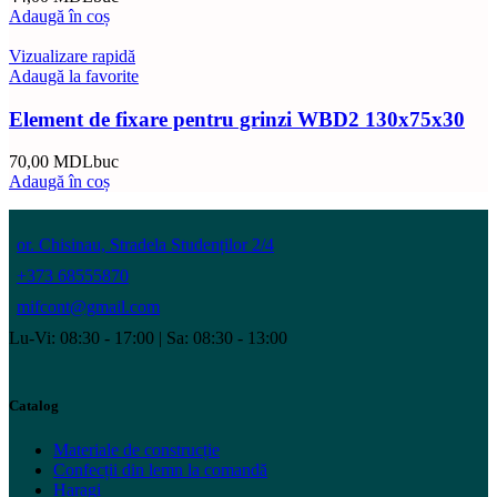
Adaugă în coș
Vizualizare rapidă
Adaugă la favorite
Element de fixare pentru grinzi WBD2 130x75x30
70,00
MDL
buc
Adaugă în coș
or. Chisinau, Stradela Studenților 2/4
+373 68555870
mifcont@gmail.com
Lu-Vi: 08:30 - 17:00 | Sa: 08:30 - 13:00
Catalog
Materiale de construcție
Confecții din lemn la comandă
Haragi