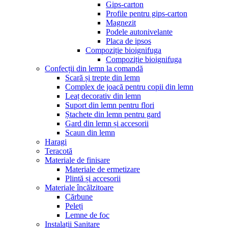
Gips-carton
Profile pentru gips-carton
Magnezit
Podele autonivelante
Placa de ipsos
Compoziție bioignifuga
Compoziție bioignifuga
Confecții din lemn la comandă
Scară și trepte din lemn
Complex de joacă pentru copii din lemn
Leaț decorativ din lemn
Suport din lemn pentru flori
Ștachete din lemn pentru gard
Gard din lemn și accesorii
Scaun din lemn
Haragi
Teracotă
Materiale de finisare
Materiale de ermetizare
Plintă și accesorii
Materiale încălzitoare
Cărbune
Peleți
Lemne de foc
Instalații Sanitare