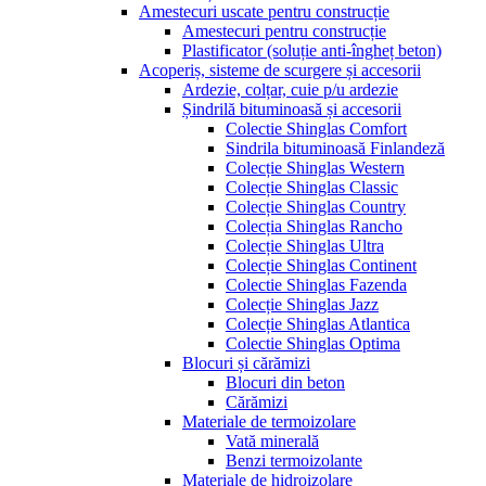
Amestecuri uscate pentru construcție
Amestecuri pentru construcție
Plastificator (soluție anti-îngheț beton)
Acoperiș, sisteme de scurgere și accesorii
Ardezie, colțar, cuie p/u ardezie
Șindrilă bituminoasă și accesorii
Colectie Shinglas Comfort
Sindrila bituminoasă Finlandeză
Colecție Shinglas Western
Colecție Shinglas Classic
Colecție Shinglas Country
Colecția Shinglas Rancho
Colecție Shinglas Ultra
Colecție Shinglas Continent
Colectie Shinglas Fazenda
Colecție Shinglas Jazz
Colecție Shinglas Atlantica
Colectie Shinglas Optima
Blocuri și cărămizi
Blocuri din beton
Cărămizi
Materiale de termoizolare
Vată minerală
Benzi termoizolante
Materiale de hidroizolare