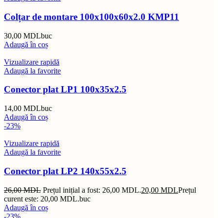
Colțar de montare 100x100x60x2.0 KMP11
30,00
MDL
buc
Adaugă în coș
Vizualizare rapidă
Adaugă la favorite
Conector plat LP1 100x35x2.5
14,00
MDL
buc
Adaugă în coș
-23%
Vizualizare rapidă
Adaugă la favorite
Conector plat LP2 140x55x2.5
26,00
MDL
Prețul inițial a fost: 26,00 MDL.
20,00
MDL
Prețul
curent este: 20,00 MDL.
buc
Adaugă în coș
-23%