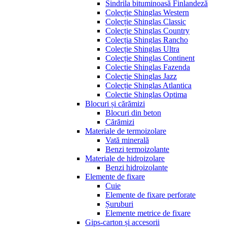
Sindrila bituminoasă Finlandeză
Colecție Shinglas Western
Colecție Shinglas Classic
Colecție Shinglas Country
Colecția Shinglas Rancho
Colecție Shinglas Ultra
Colecție Shinglas Continent
Colectie Shinglas Fazenda
Colecție Shinglas Jazz
Colecție Shinglas Atlantica
Colectie Shinglas Optima
Blocuri și cărămizi
Blocuri din beton
Cărămizi
Materiale de termoizolare
Vată minerală
Benzi termoizolante
Materiale de hidroizolare
Benzi hidroizolante
Elemente de fixare
Cuie
Elemente de fixare perforate
Șuruburi
Elemente metrice de fixare
Gips-carton și accesorii