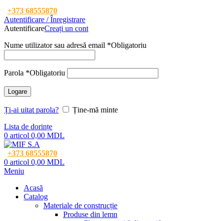
+373 68555870
Autentificare / Înregistrare
Autentificare
Creați un cont
Nume utilizator sau adresă email
*
Obligatoriu
Parola
*
Obligatoriu
Logare
Ți-ai uitat parola?
Ține-mă minte
Lista de dorințe
0
articol
0,00
MDL
+373 68555870
0
articol
0,00
MDL
Meniu
Acasă
Catalog
Materiale de construcție
Produse din lemn