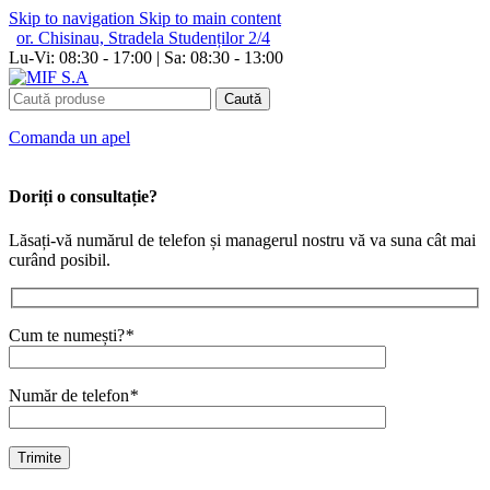
Skip to navigation
Skip to main content
or. Chisinau, Stradela Studenților 2/4
Lu-Vi: 08:30 - 17:00 | Sa: 08:30 - 13:00
Caută
Сomanda un apel
Doriți o consultație?
Lăsați-vă numărul de telefon și managerul nostru vă va suna cât mai
curând posibil.
Cum te numești?
*
Număr de telefon
*