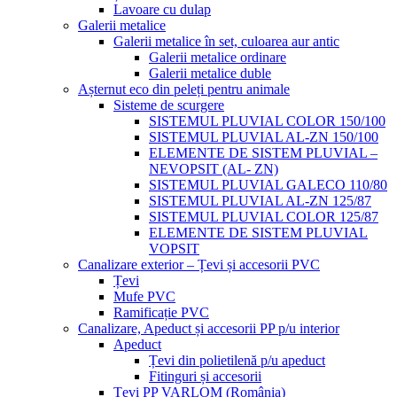
Lavoare cu dulap
Galerii metalice
Galerii metalice în set, culoarea aur antic
Galerii metalice ordinare
Galerii metalice duble
Așternut eco din peleți pentru animale
Sisteme de scurgere
SISTEMUL PLUVIAL COLOR 150/100
SISTEMUL PLUVIAL AL-ZN 150/100
ELEMENTE DE SISTEM PLUVIAL –
NEVOPSIT (AL- ZN)
SISTEMUL PLUVIAL GALECO 110/80
SISTEMUL PLUVIAL AL-ZN 125/87
SISTEMUL PLUVIAL COLOR 125/87
ELEMENTE DE SISTEM PLUVIAL
VOPSIT
Canalizare exterior – Țevi și accesorii PVC
Țevi
Mufe PVC
Ramificație PVC
Canalizare, Apeduct și accesorii PP p/u interior
Apeduct
Țevi din polietilenă p/u apeduct
Fitinguri și accesorii
Țevi PP VARLOM (România)