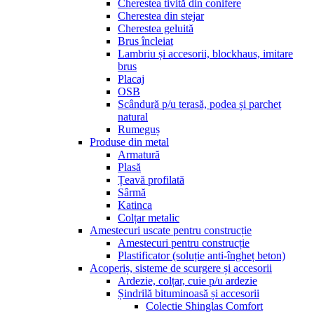
Cherestea tivită din conifere
Cherestea din stejar
Cherestea geluită
Brus încleiat
Lambriu și accesorii, blockhaus, imitare
brus
Placaj
OSB
Scândură p/u terasă, podea și parchet
natural
Rumeguș
Produse din metal
Armatură
Plasă
Țeavă profilată
Sârmă
Katinca
Colțar metalic
Amestecuri uscate pentru construcție
Amestecuri pentru construcție
Plastificator (soluție anti-îngheț beton)
Acoperiș, sisteme de scurgere și accesorii
Ardezie, colțar, cuie p/u ardezie
Șindrilă bituminoasă și accesorii
Colectie Shinglas Comfort