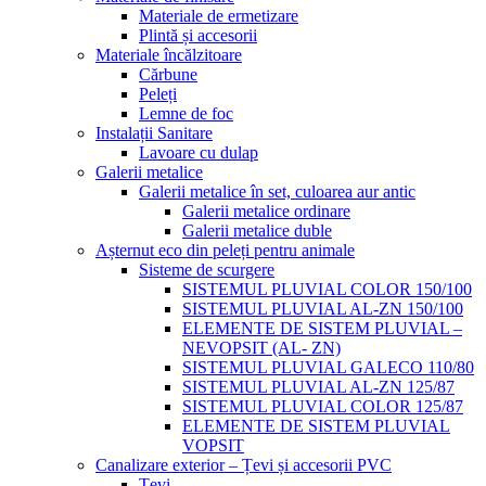
Materiale de ermetizare
Plintă și accesorii
Materiale încălzitoare
Cărbune
Peleți
Lemne de foc
Instalații Sanitare
Lavoare cu dulap
Galerii metalice
Galerii metalice în set, culoarea aur antic
Galerii metalice ordinare
Galerii metalice duble
Așternut eco din peleți pentru animale
Sisteme de scurgere
SISTEMUL PLUVIAL COLOR 150/100
SISTEMUL PLUVIAL AL-ZN 150/100
ELEMENTE DE SISTEM PLUVIAL –
NEVOPSIT (AL- ZN)
SISTEMUL PLUVIAL GALECO 110/80
SISTEMUL PLUVIAL AL-ZN 125/87
SISTEMUL PLUVIAL COLOR 125/87
ELEMENTE DE SISTEM PLUVIAL
VOPSIT
Canalizare exterior – Țevi și accesorii PVC
Țevi