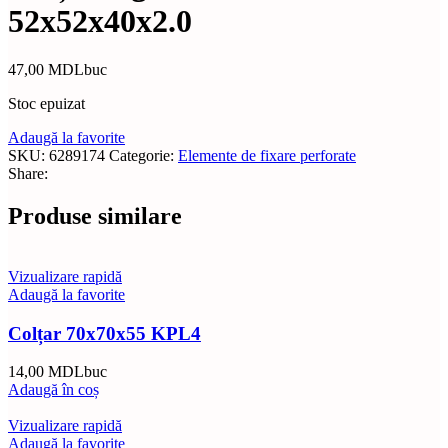
52x52x40x2.0
47,00
MDL
buc
Stoc epuizat
Adaugă la favorite
SKU:
6289174
Categorie:
Elemente de fixare perforate
Share:
Produse similare
Vizualizare rapidă
Adaugă la favorite
Colțar 70х70х55 KPL4
14,00
MDL
buc
Adaugă în coș
Vizualizare rapidă
Adaugă la favorite