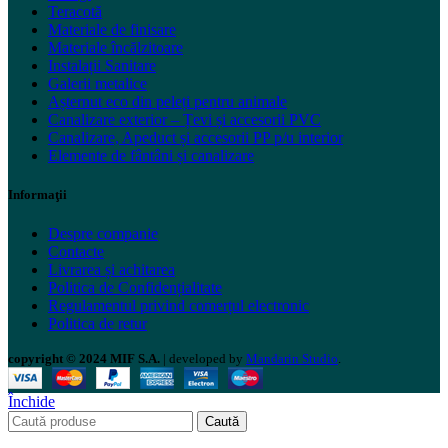
Teracotă
Materiale de finisare
Materiale încălzitoare
Instalații Sanitare
Galerii metalice
Așternut eco din peleți pentru animale
Canalizare exterior – Țevi și accesorii PVC
Canalizare, Apeduct și accesorii PP p/u interior
Elemente de fântâni și canalizare
Informaţii
Despre companie
Contacte
Livrarea și achitarea
Politica de Confidențialitate
Regulamentul privind comerțul electronic
Politica de retur
copyright © 2024 MIF S.A.
| developed by
Mandarin Studio
.
Închide
Caută