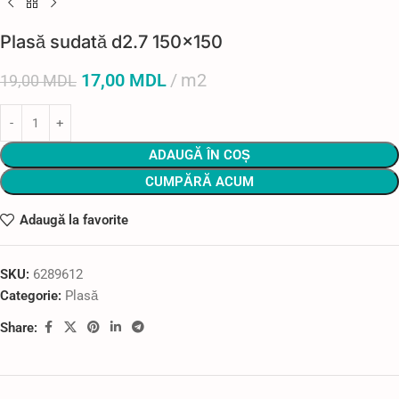
Plasă sudată d2.7 150×150
17,00
MDL
m2
19,00
MDL
ADAUGĂ ÎN COȘ
CUMPĂRĂ ACUM
Adaugă la favorite
SKU:
6289612
Categorie:
Plasă
Share: