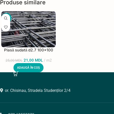
Produse similare
-16%
Plasă sudată d2.7 100×100
21,00
MDL
m2
25,00
MDL
ADAUGĂ ÎN COȘ
or. Chisinau, Stradela Studenților 2/4