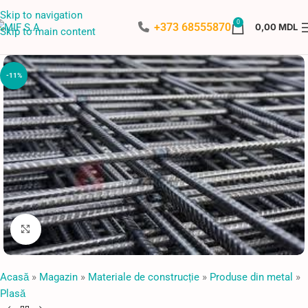
Skip to navigation
0
+373 68555870
0,00
MDL
Skip to main content
-11%
Faceți click pentru a mări
Acasă
»
Magazin
»
Materiale de construcție
»
Produse din metal
»
Plasă