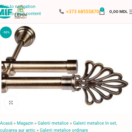
Skip to navigation
0
+373 68555870
0,00
MDL
Skip to main content
-50%
Faceți click pentru a mări
Acasă
»
Magazin
»
Galerii metalice
»
Galerii metalice în set,
culoarea aur antic
»
Galerii metalice ordinare