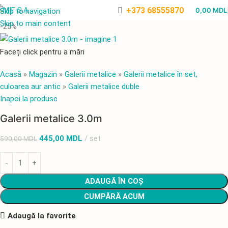
+373 68555870
0,00
MDL
Skip to navigation
Skip to main content
-25%
Faceți click pentru a mări
Acasă
»
Magazin
»
Galerii metalice
»
Galerii metalice în set,
culoarea aur antic
»
Galerii metalice duble
Inapoi la produse
Galerii metalice 3.0m
445,00
MDL
set
590,00
MDL
ADAUGĂ ÎN COȘ
CUMPĂRĂ ACUM
Adaugă la favorite