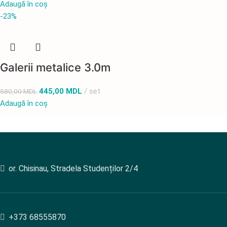
Adaugă în coș
-23%
Galerii metalice 3.0m
445,00
MDL
set
580,00
MDL
Adaugă în coș
or. Chisinau, Stradela Studenților 2/4
+373 68555870