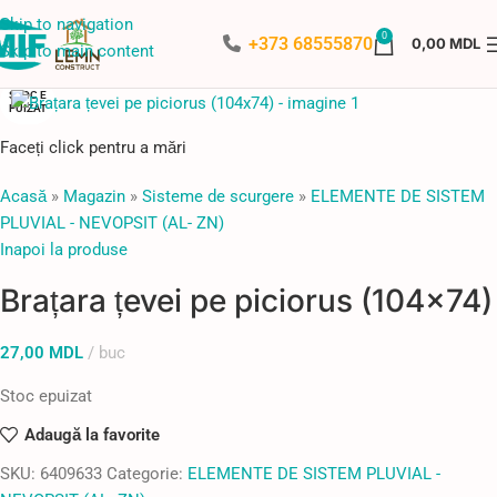
Skip to navigation
0
+373 68555870
0,00
MDL
Skip to main content
STOC E
PUIZAT
Faceți click pentru a mări
Acasă
»
Magazin
»
Sisteme de scurgere
»
ELEMENTE DE SISTEM
PLUVIAL - NEVOPSIT (AL- ZN)
Inapoi la produse
Brațara țevei pe piciorus (104×74)
27,00
MDL
buc
Stoc epuizat
Adaugă la favorite
SKU:
6409633
Categorie:
ELEMENTE DE SISTEM PLUVIAL -