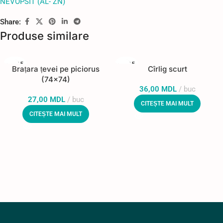
NEVOPSIT (AL- ZN)
Share:
Produse similare
STOC E
STOC E
Brațara țevei pe piciorus
Cîrlig scurt
PUIZAT
PUIZAT
(74×74)
36,00
MDL
buc
27,00
MDL
buc
CITEȘTE MAI MULT
CITEȘTE MAI MULT