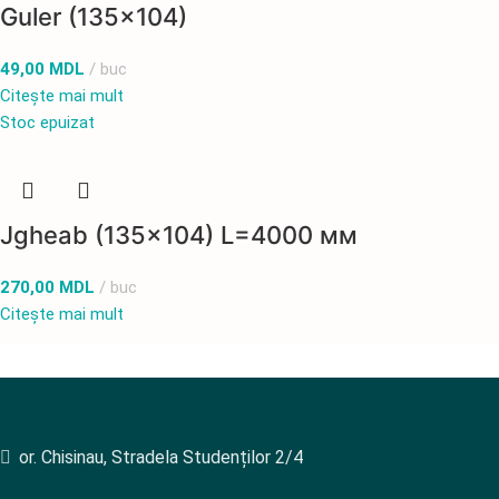
Guler (135×104)
49,00
MDL
buc
Citește mai mult
Stoc epuizat
Jgheab (135×104) L=4000 мм
270,00
MDL
buc
Citește mai mult
or. Chisinau, Stradela Studenților 2/4