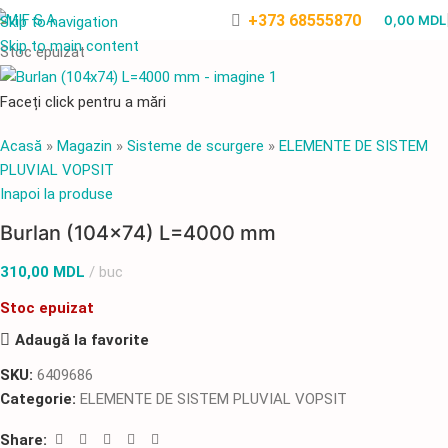
+373 68555870
0,00
MDL
Skip to navigation
Skip to main content
Stoc epuizat
Faceți click pentru a mări
Acasă
»
Magazin
»
Sisteme de scurgere
»
ELEMENTE DE SISTEM
PLUVIAL VOPSIT
Inapoi la produse
Burlan (104×74) L=4000 mm
310,00
MDL
buc
Stoc epuizat
Adaugă la favorite
SKU:
6409686
Categorie:
ELEMENTE DE SISTEM PLUVIAL VOPSIT
Share: