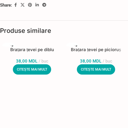
Share:
Produse similare
STOC E
STOC E
Brațara țevei pe diblu
Brațara țevei pe picioruș
PUIZAT
PUIZAT
38,00
MDL
buc
38,00
MDL
buc
CITEȘTE MAI MULT
CITEȘTE MAI MULT