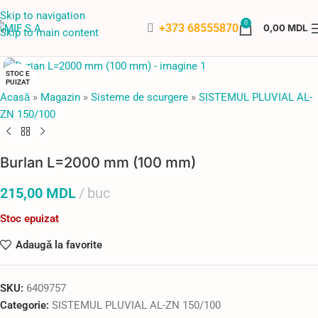
Skip to navigation
0
+373 68555870
0,00
MDL
Skip to main content
Faceți click pentru a mări
STOC E
PUIZAT
Acasă
»
Magazin
»
Sisteme de scurgere
»
SISTEMUL PLUVIAL AL-
ZN 150/100
Burlan L=2000 mm (100 mm)
215,00
MDL
buc
Stoc epuizat
Adaugă la favorite
SKU:
6409757
Categorie:
SISTEMUL PLUVIAL AL-ZN 150/100