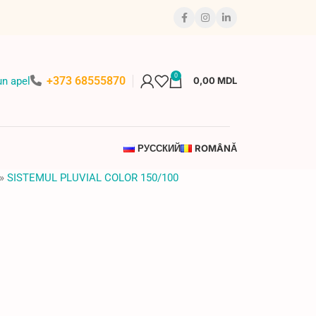
0
+373 68555870
n apel
0,00
MDL
РУССКИЙ
ROMÂNĂ
»
SISTEMUL PLUVIAL COLOR 150/100