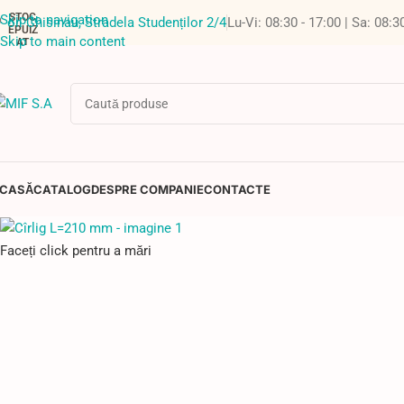
STOC
Skip to navigation
or. Chisinau, Stradela Studenților 2/4
Lu-Vi: 08:30 - 17:00 | Sa: 08:3
EPUIZ
Skip to main content
AT
CASĂ
CATALOG
DESPRE COMPANIE
CONTACTE
Faceți click pentru a mări