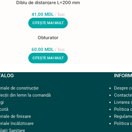
Diblu de distanțare L=200 mm
41,00
MDL
buc
CITEȘTE MAI MULT
Obturator
60,00
MDL
buc
CITEȘTE MAI MULT
TALOG
INFORM
riale de construcție
Despre 
ecții din lemn la comandă
Contacte
gi
Livrarea 
cotă
Politica 
riale de finisare
Regulame
riale încălzitoare
Politica 
lații Sanitare