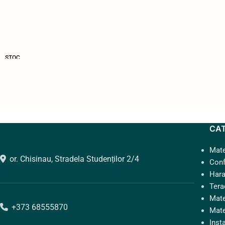
EPUIZ
AT
STOC
EPUIZ
AT
CA
Mate
or. Chisinau, Stradela Studenților 2/4
Conf
Hara
Tera
Mate
+373 68555870
Mate
Insta