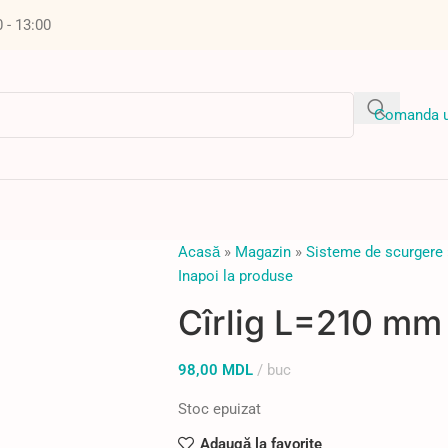
0 - 13:00
Сomanda u
Acasă
»
Magazin
»
Sisteme de scurgere
Inapoi la produse
Cîrlig L=210 mm
98,00
MDL
buc
Stoc epuizat
Adaugă la favorite