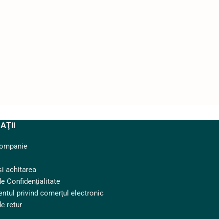
AŢII
companie
și achitarea
de Confidențialitate
ntul privind comerțul electronic
de retur