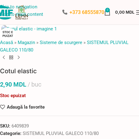
Skip to navigation
0
+373 68555870
0,00
MDL
Skip to main content
Faceți click pentru a mări
STOC E
PUIZAT
Acasă
»
Magazin
»
Sisteme de scurgere
»
SISTEMUL PLUVIAL
GALECO 110/80
Cotul elastic
2,90
MDL
buc
Stoc epuizat
Adaugă la favorite
SKU:
6409839
Categorie:
SISTEMUL PLUVIAL GALECO 110/80