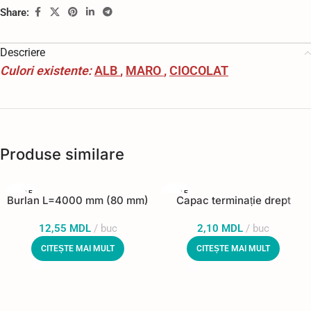
Share:
Descriere
Culori existente:
ALB
,
MARO
,
CIOCOLAT
Produse similare
STOC E
STOC E
Burlan L=4000 mm (80 mm)
Capac terminație drept
PUIZAT
PUIZAT
12,55
MDL
buc
2,10
MDL
buc
CITEȘTE MAI MULT
CITEȘTE MAI MULT