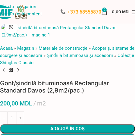
Skip to navigation
0
+373 68555870
0,00
MDL
Skip to main content
Faceți click pentru a mări
Acasă
»
Magazin
»
Materiale de construcție
»
Acoperiș, sisteme de
scurgere și accesorii
»
Șindrilă bituminoasă și accesorii
»
Colecție
Shinglas Classic
Gont/șindrilă bituminoasă Rectangular
Standard Davos (2,9m2/pac.)
200,00
MDL
m2
ADAUGĂ ÎN COȘ