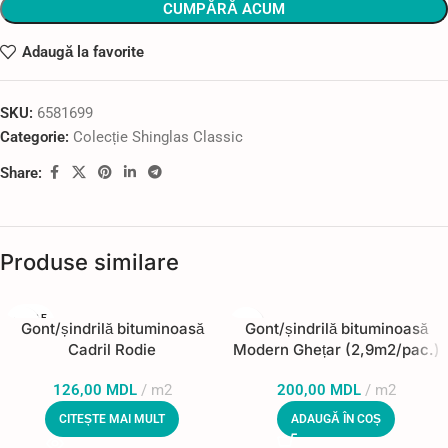
CUMPĂRĂ ACUM
Adaugă la favorite
SKU:
6581699
Categorie:
Colecție Shinglas Classic
Share:
Produse similare
STOC E
Gont/șindrilă bituminoasă
Gont/șindrilă bituminoasă
PUIZAT
Cadril Rodie
Modern Ghețar (2,9m2/pac.)
126,00
MDL
m2
200,00
MDL
m2
CITEȘTE MAI MULT
ADAUGĂ ÎN COȘ