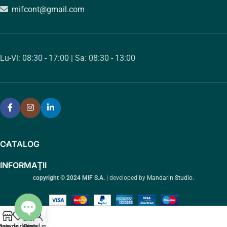
mifcont@gmail.com
Lu-Vi: 08:30 - 17:00 | Sa: 08:30 - 13:00
CATALOG
INFORMAŢII
copyright © 2024 MIF S.A.
| developed by
Mandarin Studio
.
0
Open chaty
agazin
Lista de dorințe
Coș
Contul meu