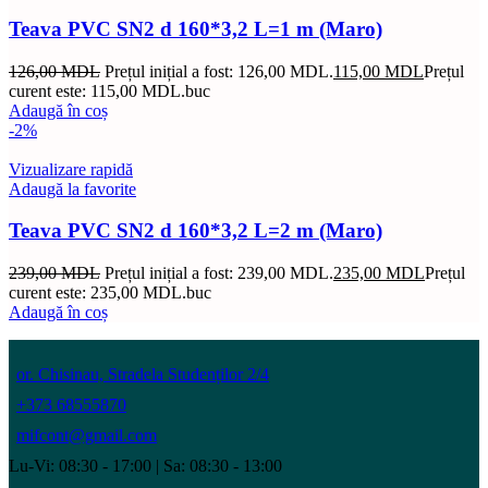
Teava PVC SN2 d 160*3,2 L=1 m (Maro)
126,00
MDL
Prețul inițial a fost: 126,00 MDL.
115,00
MDL
Prețul
curent este: 115,00 MDL.
buc
Adaugă în coș
-2%
Vizualizare rapidă
Adaugă la favorite
Teava PVC SN2 d 160*3,2 L=2 m (Maro)
239,00
MDL
Prețul inițial a fost: 239,00 MDL.
235,00
MDL
Prețul
curent este: 235,00 MDL.
buc
Adaugă în coș
or. Chisinau, Stradela Studenților 2/4
+373 68555870
mifcont@gmail.com
Lu-Vi: 08:30 - 17:00 | Sa: 08:30 - 13:00