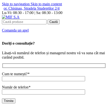
Skip to navigation
Skip to main content
or. Chisinau, Stradela Studenților 2/4
Lu-Vi: 08:30 - 17:00 | Sa: 08:30 - 13:00
Caută
Сomanda un apel
Doriți o consultație?
Lăsați-vă numărul de telefon și managerul nostru vă va suna cât mai
curând posibil.
Cum te numești?
*
Număr de telefon
*