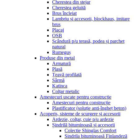
Cherestea din stejar
Cherestea geluită
Brus încleiat
Lambriu și accesorii, blockhaus, imitare
brus
Placaj
OSB
Scândură p/u terasă, podea și parchet
natural
Rumeguș
Produse din metal
Armatură
Plasă
Țeavă profilată
Sârmă
Katinca
Colțar metalic
Amestecuri uscate pentru construcție
Amestecuri pentru construcție
Plastificator (soluție anti-îngheț beton)
Acoperiș, sisteme de scurgere și accesorii
Ardezie, colțar, cuie p/u ardezie
Șindrilă bituminoasă și accesorii
Colectie Shinglas Comfort
Sindrila bituminoasă Finlandeză