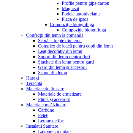
Profile pentru gips-carton
Magnezit
Podele autonivelante
Placa de ipsos
Compoziție bioignifuga
Compoziție bioignifuga
Confecții din lemn la comandă
Scară și trepte din lemn
Complex de joacă pentru copii din lemn
Leaț decorativ din lemn
Suport din lemn pentru flori
Ștachete din lemn pentru gard
Gard din lemn și accesorii
Scaun din lemn
Haragi
Teracotă
Materiale de finisare
Materiale de ermetizare
Plintă și accesorii
Materiale încălzitoare
Cărbune
Peleți
Lemne de foc
Instalații Sanitare
Lavoare cu dulap