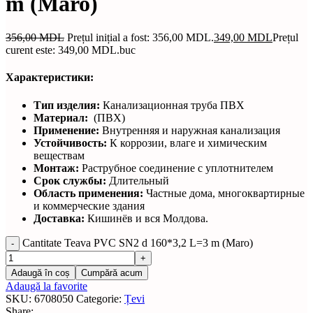
m (Maro)
356,00
MDL
Prețul inițial a fost: 356,00 MDL.
349,00
MDL
Prețul
curent este: 349,00 MDL.
buc
Характеристики:
Тип изделия:
Канализационная труба ПВХ
Материал:
(ПВХ)
Применение:
Внутренняя и наружная канализация
Устойчивость:
К коррозии, влаге и химическим
веществам
Монтаж:
Раструбное соединение с уплотнителем
Срок службы:
Длительный
Область применения:
Частные дома, многоквартирные
и коммерческие здания
Доставка:
Кишинёв и вся Молдова.
Cantitate Teava PVC SN2 d 160*3,2 L=3 m (Maro)
Adaugă în coș
Cumpără acum
Adaugă la favorite
SKU:
6708050
Categorie:
Țevi
Share: