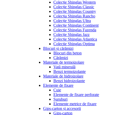
Colecție Shinglas Western
Colecție Shinglas Classic
Colecție Shinglas Country
Colecția Shinglas Rancho
Colecție Shinglas Ultra
Colecție Shinglas Continent
Colectie Shinglas Fazenda
Colecție Shinglas Jazz
Colecție Shinglas Atlantica
Colectie Shinglas Optima
Blocuri și cărămizi
Blocuri din beton
Cărămizi
Materiale de termoizolare
Vată minerală
Benzi termoizolante
Materiale de hidroizolare
Benzi hidroizolante
Elemente de fixare
Cuie
Elemente de fixare perforate
Șuruburi
Elemente metrice de fixare
Gips-carton și accesorii
Gips-carton