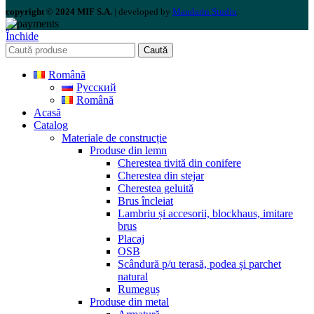
copyright © 2024 MIF S.A.
| developed by
Mandarin Studio
.
Închide
Caută
Română
Русский
Română
Acasă
Catalog
Materiale de construcție
Produse din lemn
Cherestea tivită din conifere
Cherestea din stejar
Cherestea geluită
Brus încleiat
Lambriu și accesorii, blockhaus, imitare
brus
Placaj
OSB
Scândură p/u terasă, podea și parchet
natural
Rumeguș
Produse din metal