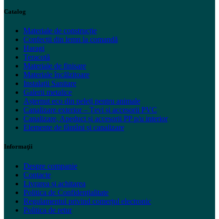
Catalog
Materiale de construcție
Confecții din lemn la comandă
Haragi
Teracotă
Materiale de finisare
Materiale încălzitoare
Instalații Sanitare
Galerii metalice
Așternut eco din peleți pentru animale
Canalizare exterior – Țevi și accesorii PVC
Canalizare, Apeduct și accesorii PP p/u interior
Elemente de fântâni și canalizare
Informaţii
Despre companie
Contacte
Livrarea și achitarea
Politica de Confidențialitate
Regulamentul privind comerțul electronic
Politica de retur