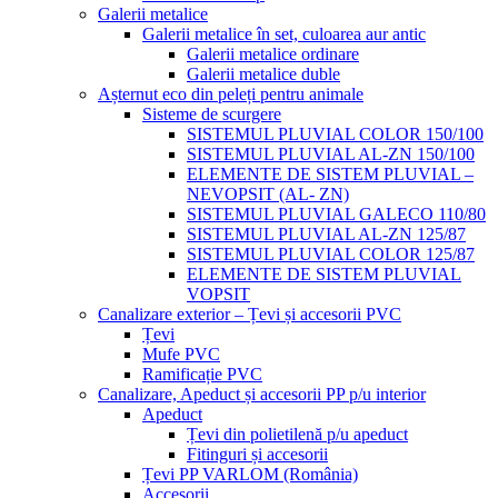
Galerii metalice
Galerii metalice în set, culoarea aur antic
Galerii metalice ordinare
Galerii metalice duble
Așternut eco din peleți pentru animale
Sisteme de scurgere
SISTEMUL PLUVIAL COLOR 150/100
SISTEMUL PLUVIAL AL-ZN 150/100
ELEMENTE DE SISTEM PLUVIAL –
NEVOPSIT (AL- ZN)
SISTEMUL PLUVIAL GALECO 110/80
SISTEMUL PLUVIAL AL-ZN 125/87
SISTEMUL PLUVIAL COLOR 125/87
ELEMENTE DE SISTEM PLUVIAL
VOPSIT
Canalizare exterior – Țevi și accesorii PVC
Țevi
Mufe PVC
Ramificație PVC
Canalizare, Apeduct și accesorii PP p/u interior
Apeduct
Țevi din polietilenă p/u apeduct
Fitinguri și accesorii
Țevi PP VARLOM (România)
Accesorii