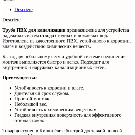
Descriere
Descriere
Труба ПВХ для канализации
предназначена для устройства
надёжных систем отвода сточных и дождевых вод.
Изготовлена из качественного ПВХ, устойчивого к коррозии,
влаге и воздействию химических веществ.
Благодаря небольшому весу и удобной системе соединения
монтаж выполняется быстро и легко. Подходит для
внутренних и наружных канализационных сетей.
Преимущества:
Устойчивость к коррозии и влаге.
Длительный срок службы.
Простой монтаж.
Небольшой вес.
Устойчивость к химическим веществам.
Гладкая внутренняя поверхность для эффективного
отвода стоков.
Товар доступен в Кишинёве с быстрой доставкой по всей