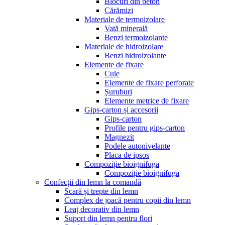
Blocuri din beton
Cărămizi
Materiale de termoizolare
Vată minerală
Benzi termoizolante
Materiale de hidroizolare
Benzi hidroizolante
Elemente de fixare
Cuie
Elemente de fixare perforate
Șuruburi
Elemente metrice de fixare
Gips-carton și accesorii
Gips-carton
Profile pentru gips-carton
Magnezit
Podele autonivelante
Placa de ipsos
Compoziție bioignifuga
Compoziție bioignifuga
Confecții din lemn la comandă
Scară și trepte din lemn
Complex de joacă pentru copii din lemn
Leaț decorativ din lemn
Suport din lemn pentru flori