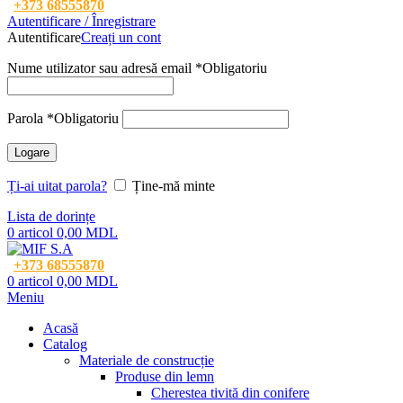
+373 68555870
Autentificare / Înregistrare
Autentificare
Creați un cont
Nume utilizator sau adresă email
*
Obligatoriu
Parola
*
Obligatoriu
Logare
Ți-ai uitat parola?
Ține-mă minte
Lista de dorințe
0
articol
0,00
MDL
+373 68555870
0
articol
0,00
MDL
Meniu
Acasă
Catalog
Materiale de construcție
Produse din lemn
Cherestea tivită din conifere