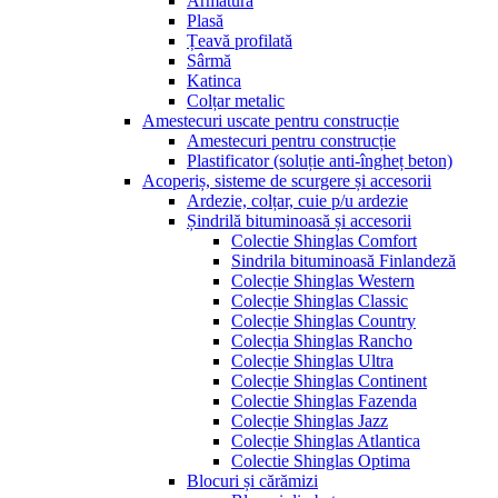
Armatură
Plasă
Țeavă profilată
Sârmă
Katinca
Colțar metalic
Amestecuri uscate pentru construcție
Amestecuri pentru construcție
Plastificator (soluție anti-îngheț beton)
Acoperiș, sisteme de scurgere și accesorii
Ardezie, colțar, cuie p/u ardezie
Șindrilă bituminoasă și accesorii
Colectie Shinglas Comfort
Sindrila bituminoasă Finlandeză
Colecție Shinglas Western
Colecție Shinglas Classic
Colecție Shinglas Country
Colecția Shinglas Rancho
Colecție Shinglas Ultra
Colecție Shinglas Continent
Colectie Shinglas Fazenda
Colecție Shinglas Jazz
Colecție Shinglas Atlantica
Colectie Shinglas Optima
Blocuri și cărămizi