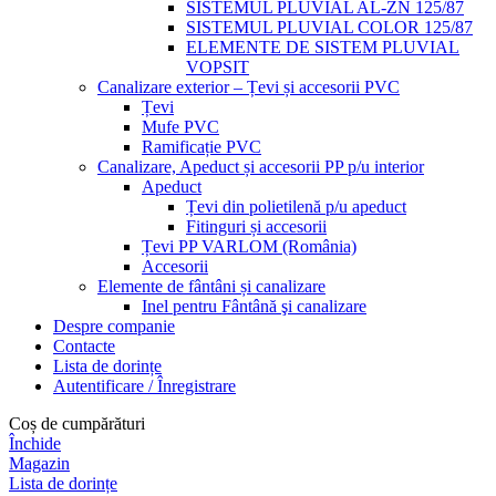
SISTEMUL PLUVIAL AL-ZN 125/87
SISTEMUL PLUVIAL COLOR 125/87
ELEMENTE DE SISTEM PLUVIAL
VOPSIT
Canalizare exterior – Țevi și accesorii PVC
Țevi
Mufe PVC
Ramificație PVC
Canalizare, Apeduct și accesorii PP p/u interior
Apeduct
Țevi din polietilenă p/u apeduct
Fitinguri și accesorii
Țevi PP VARLOM (România)
Accesorii
Elemente de fântâni și canalizare
Inel pentru Fântână şi canalizare
Despre companie
Contacte
Lista de dorințe
Autentificare / Înregistrare
Coș de cumpărături
Închide
Magazin
Lista de dorințe