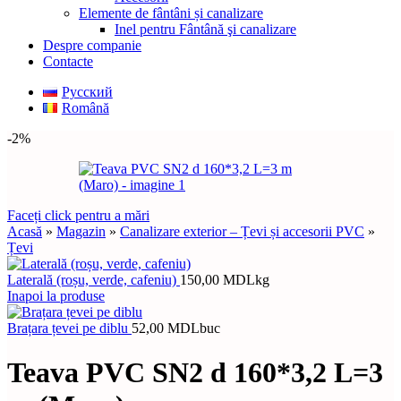
Elemente de fântâni și canalizare
Inel pentru Fântână şi canalizare
Despre companie
Contacte
Русский
Română
-2%
Faceți click pentru a mări
Acasă
»
Magazin
»
Canalizare exterior – Țevi și accesorii PVC
»
Țevi
Laterală (roșu, verde, cafeniu)
150,00
MDL
kg
Inapoi la produse
Brațara țevei pe diblu
52,00
MDL
buc
Teava PVC SN2 d 160*3,2 L=3