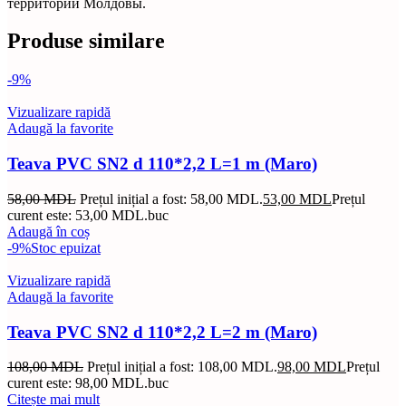
территории Молдовы.
Produse similare
-9%
Vizualizare rapidă
Adaugă la favorite
Teava PVC SN2 d 110*2,2 L=1 m (Maro)
58,00
MDL
Prețul inițial a fost: 58,00 MDL.
53,00
MDL
Prețul
curent este: 53,00 MDL.
buc
Adaugă în coș
-9%
Stoc epuizat
Vizualizare rapidă
Adaugă la favorite
Teava PVC SN2 d 110*2,2 L=2 m (Maro)
108,00
MDL
Prețul inițial a fost: 108,00 MDL.
98,00
MDL
Prețul
curent este: 98,00 MDL.
buc
Citește mai mult