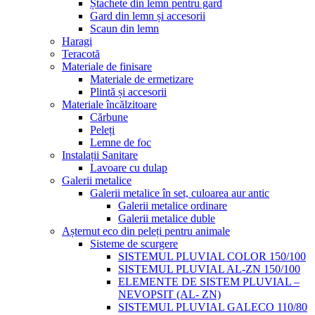
Ștachete din lemn pentru gard
Gard din lemn și accesorii
Scaun din lemn
Haragi
Teracotă
Materiale de finisare
Materiale de ermetizare
Plintă și accesorii
Materiale încălzitoare
Cărbune
Peleți
Lemne de foc
Instalații Sanitare
Lavoare cu dulap
Galerii metalice
Galerii metalice în set, culoarea aur antic
Galerii metalice ordinare
Galerii metalice duble
Așternut eco din peleți pentru animale
Sisteme de scurgere
SISTEMUL PLUVIAL COLOR 150/100
SISTEMUL PLUVIAL AL-ZN 150/100
ELEMENTE DE SISTEM PLUVIAL –
NEVOPSIT (AL- ZN)
SISTEMUL PLUVIAL GALECO 110/80