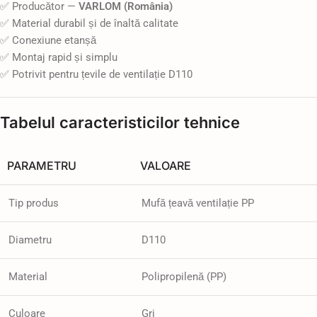
✅ Producător —
VARLOM (România)
✅ Material durabil și de înaltă calitate
✅ Conexiune etanșă
✅ Montaj rapid și simplu
✅ Potrivit pentru țevile de ventilație D110
Tabelul caracteristicilor tehnice
PARAMETRU
VALOARE
Tip produs
Mufă țeavă ventilație PP
Diametru
D110
Material
Polipropilenă (PP)
Culoare
Gri