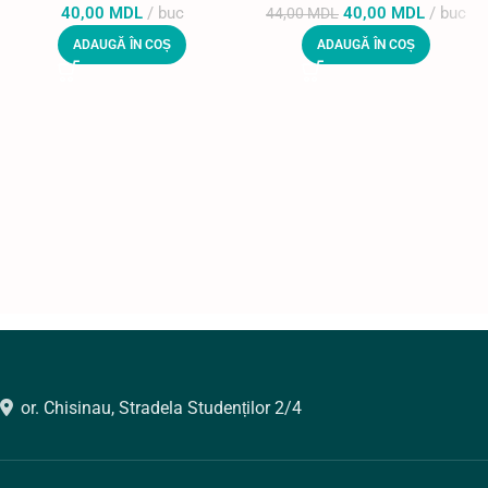
40,00
MDL
buc
40,00
MDL
buc
44,00
MDL
ADAUGĂ ÎN COȘ
ADAUGĂ ÎN COȘ
or. Chisinau, Stradela Studenților 2/4