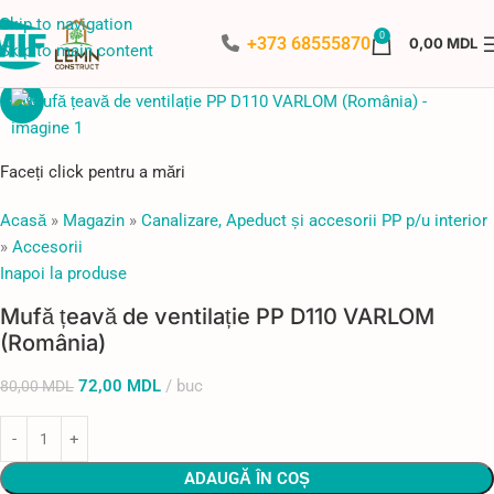
Skip to navigation
0
+373 68555870
0,00
MDL
Skip to main content
-10%
Faceți click pentru a mări
Acasă
»
Magazin
»
Canalizare, Apeduct și accesorii PP p/u interior
»
Accesorii
Inapoi la produse
Mufă țeavă de ventilație PP D110 VARLOM
(România)
72,00
MDL
buc
80,00
MDL
ADAUGĂ ÎN COȘ