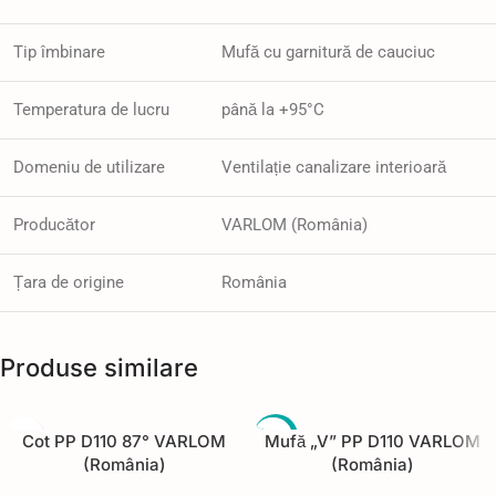
Tip îmbinare
Mufă cu garnitură de cauciuc
Temperatura de lucru
până la +95°C
Domeniu de utilizare
Ventilație canalizare interioară
Producător
VARLOM (România)
Țara de origine
România
Produse similare
-9%
Cot PP D110 87° VARLOM
Mufă „V” PP D110 VARLOM
(România)
(România)