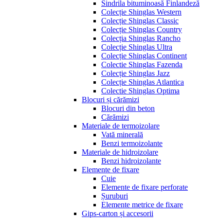
Sindrila bituminoasă Finlandeză
Colecție Shinglas Western
Colecție Shinglas Classic
Colecție Shinglas Country
Colecția Shinglas Rancho
Colecție Shinglas Ultra
Colecție Shinglas Continent
Colectie Shinglas Fazenda
Colecție Shinglas Jazz
Colecție Shinglas Atlantica
Colectie Shinglas Optima
Blocuri și cărămizi
Blocuri din beton
Cărămizi
Materiale de termoizolare
Vată minerală
Benzi termoizolante
Materiale de hidroizolare
Benzi hidroizolante
Elemente de fixare
Cuie
Elemente de fixare perforate
Șuruburi
Elemente metrice de fixare
Gips-carton și accesorii