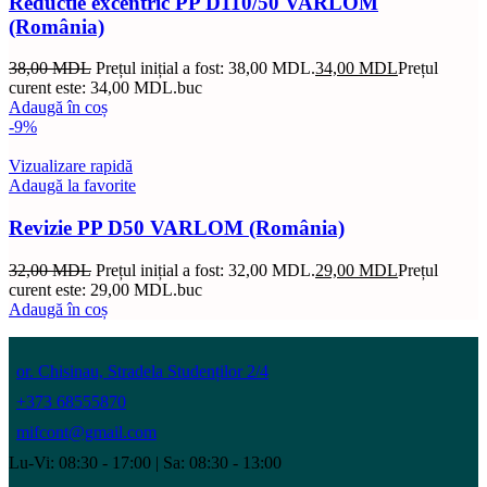
Reductie excentric PP D110/50 VARLOM
(România)
38,00
MDL
Prețul inițial a fost: 38,00 MDL.
34,00
MDL
Prețul
curent este: 34,00 MDL.
buc
Adaugă în coș
-9%
Vizualizare rapidă
Adaugă la favorite
Revizie PP D50 VARLOM (România)
32,00
MDL
Prețul inițial a fost: 32,00 MDL.
29,00
MDL
Prețul
curent este: 29,00 MDL.
buc
Adaugă în coș
or. Chisinau, Stradela Studenților 2/4
+373 68555870
mifcont@gmail.com
Lu-Vi: 08:30 - 17:00 | Sa: 08:30 - 13:00