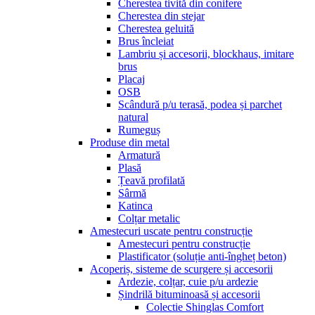
Cherestea tivită din conifere
Cherestea din stejar
Cherestea geluită
Brus încleiat
Lambriu și accesorii, blockhaus, imitare
brus
Placaj
OSB
Scândură p/u terasă, podea și parchet
natural
Rumeguș
Produse din metal
Armatură
Plasă
Țeavă profilată
Sârmă
Katinca
Colțar metalic
Amestecuri uscate pentru construcție
Amestecuri pentru construcție
Plastificator (soluție anti-îngheț beton)
Acoperiș, sisteme de scurgere și accesorii
Ardezie, colțar, cuie p/u ardezie
Șindrilă bituminoasă și accesorii
Colectie Shinglas Comfort