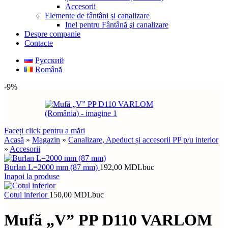
Accesorii
Elemente de fântâni și canalizare
Inel pentru Fântână şi canalizare
Despre companie
Contacte
Русский
Română
-9%
Faceți click pentru a mări
Acasă
»
Magazin
»
Canalizare, Apeduct și accesorii PP p/u interior
»
Accesorii
Burlan L=2000 mm (87 mm)
192,00
MDL
buc
Inapoi la produse
Cotul inferior
150,00
MDL
buc
Mufă „V” PP D110 VARLOM