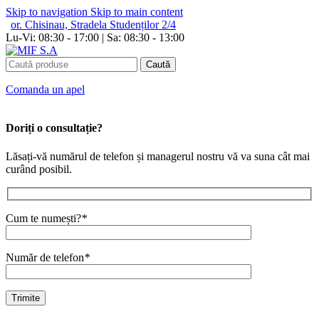
Skip to navigation
Skip to main content
or. Chisinau, Stradela Studenților 2/4
Lu-Vi: 08:30 - 17:00 | Sa: 08:30 - 13:00
Caută
Сomanda un apel
Doriți o consultație?
Lăsați-vă numărul de telefon și managerul nostru vă va suna cât mai
curând posibil.
Cum te numești?
*
Număr de telefon
*