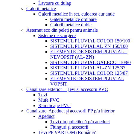
Lavoare cu dulap
Galerii metalice
Galerii metalice în set, culoarea aur antic
Galerii metalice ordinare
Galerii metalice duble
Așternut eco din peleți pentru animale
Sisteme de scurgere
SISTEMUL PLUVIAL COLOR 150/100
SISTEMUL PLUVIAL AL-ZN 150/100
ELEMENTE DE SISTEM PLUVIAL –
NEVOPSIT (AL- ZN)
SISTEMUL PLUVIAL GALECO 110/80
SISTEMUL PLUVIAL AL-ZN 125/87
SISTEMUL PLUVIAL COLOR 125/87
ELEMENTE DE SISTEM PLUVIAL
VOPSIT
Canalizare exterior – Țevi și accesorii PVC
Țevi
Mufe PVC
Ramificație PVC
Canalizare, Apeduct și accesorii PP p/u interior
Apeduct
Țevi din polietilenă p/u apeduct
Fitinguri și accesorii
Țevi PP VARLOM (România)