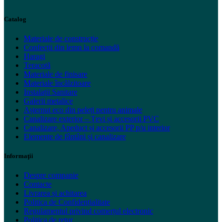
Catalog
Materiale de construcție
Confecții din lemn la comandă
Haragi
Teracotă
Materiale de finisare
Materiale încălzitoare
Instalații Sanitare
Galerii metalice
Așternut eco din peleți pentru animale
Canalizare exterior – Țevi și accesorii PVC
Canalizare, Apeduct și accesorii PP p/u interior
Elemente de fântâni și canalizare
Informaţii
Despre companie
Contacte
Livrarea și achitarea
Politica de Confidențialitate
Regulamentul privind comerțul electronic
Politica de retur