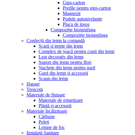
Gips-carton
Profile pentru gips-carton
Magnezit
Podele autonivelante
Placa de ipsos
Compoziție bioignifuga
Compoziție bioignifuga
Confecții din lemn la comandă
Scară și trepte din lemn
Complex de joacă pentru copii din lemn
Leaț decorativ din lemn
Suport din lemn pentru flori
Ștachete din lemn pentru gard
Gard din lemn și accesorii
Scaun din lemn
Haragi
Teracotă
Materiale de finisare
Materiale de ermetizare
Plintă și accesorii
Materiale încălzitoare
Cărbune
Peleți
Lemne de foc
Instalații Sanitare