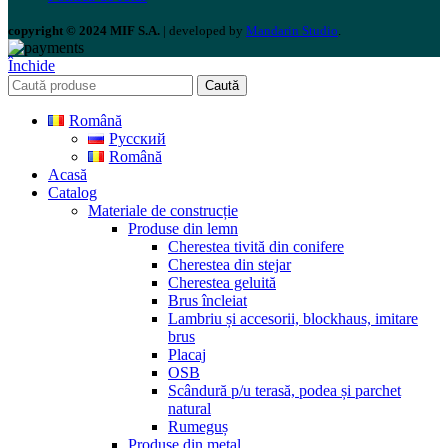
copyright © 2024 MIF S.A.
| developed by
Mandarin Studio
.
Închide
Caută
Română
Русский
Română
Acasă
Catalog
Materiale de construcție
Produse din lemn
Cherestea tivită din conifere
Cherestea din stejar
Cherestea geluită
Brus încleiat
Lambriu și accesorii, blockhaus, imitare
brus
Placaj
OSB
Scândură p/u terasă, podea și parchet
natural
Rumeguș
Produse din metal