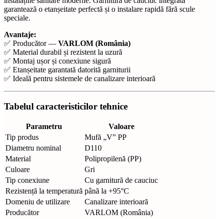
instalațiile sanitare moderne. Garnitura de cauciuc integrată
garantează o etanșeitate perfectă și o instalare rapidă fără scule
speciale.
Avantaje:
✅ Producător —
VARLOM (România)
✅ Material durabil și rezistent la uzură
✅ Montaj ușor și conexiune sigură
✅ Etanșeitate garantată datorită garniturii
✅ Ideală pentru sistemele de canalizare interioară
Tabelul caracteristicilor tehnice
Parametru
Valoare
Tip produs
Mufă „V” PP
Diametru nominal
D110
Material
Polipropilenă (PP)
Culoare
Gri
Tip conexiune
Cu garnitură de cauciuc
Rezistență la temperatură
până la +95°C
Domeniu de utilizare
Canalizare interioară
Producător
VARLOM (România)