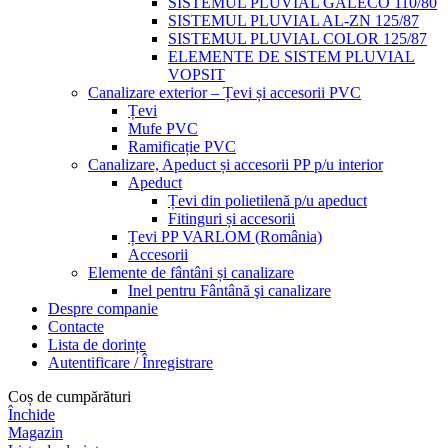
SISTEMUL PLUVIAL GALECO 110/80
SISTEMUL PLUVIAL AL-ZN 125/87
SISTEMUL PLUVIAL COLOR 125/87
ELEMENTE DE SISTEM PLUVIAL
VOPSIT
Canalizare exterior – Țevi și accesorii PVC
Țevi
Mufe PVC
Ramificație PVC
Canalizare, Apeduct și accesorii PP p/u interior
Apeduct
Țevi din polietilenă p/u apeduct
Fitinguri și accesorii
Țevi PP VARLOM (România)
Accesorii
Elemente de fântâni și canalizare
Inel pentru Fântână şi canalizare
Despre companie
Contacte
Lista de dorințe
Autentificare / Înregistrare
Coș de cumpărături
Închide
Magazin