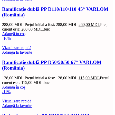
Ramificație dublă PP D110/110/110 45° VARLOM
(România)
288,00
MDL
Prețul inițial a fost: 288,00 MDL.
260,00
MDL
Prețul
curent este: 260,00 MDL.
buc
Adaugă în coș
-10%
Vizualizare rapidă
Adaugă la favorite
Ramificație dublă PP D50/50/50 67° VARLOM
(România)
128,00
MDL
Prețul inițial a fost: 128,00 MDL.
115,00
MDL
Prețul
curent este: 115,00 MDL.
buc
Adaugă în coș
-11%
Vizualizare rapidă
Adaugă la favorite