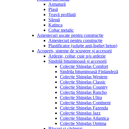
Armatură
Plasă
Țeavă profilată
Sârmă
Katinca
Colțar metalic
Amestecuri uscate pentru construcție
Amestecuri pentru construcție
Plastificator (soluție anti-îngheț beton)
Acoperiș, sisteme de scurgere și accesorii
Ardezie, colțar, cuie p/u ardezie
Șindrilă bituminoasă și accesorii
Colectie Shinglas Comfort
Sindrila bituminoasă Finlandeză
Colecție Shinglas Western
Colecție Shinglas Classic
Colecție Shinglas Country
Colecția Shinglas Rancho
Colecție Shinglas Ultra
Colecție Shinglas Continent
Colectie Shinglas Fazenda
Colecție Shinglas Jazz
Colecție Shinglas Atlantica
Colectie Shinglas Optima
Blocuri și cărămizi