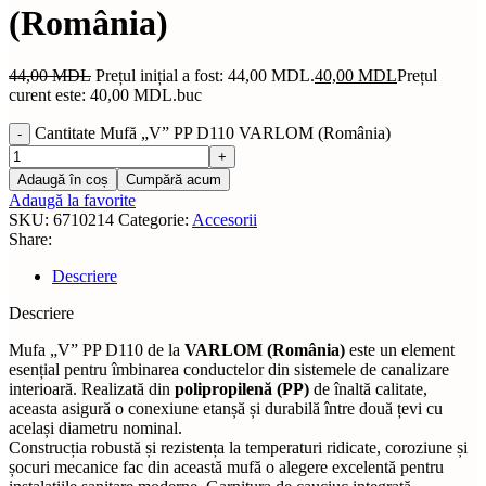
(România)
44,00
MDL
Prețul inițial a fost: 44,00 MDL.
40,00
MDL
Prețul
curent este: 40,00 MDL.
buc
Cantitate Mufă „V” PP D110 VARLOM (România)
Adaugă în coș
Cumpără acum
Adaugă la favorite
SKU:
6710214
Categorie:
Accesorii
Share:
Descriere
Descriere
Mufa „V” PP D110 de la
VARLOM (România)
este un element
esențial pentru îmbinarea conductelor din sistemele de canalizare
interioară. Realizată din
polipropilenă (PP)
de înaltă calitate,
aceasta asigură o conexiune etanșă și durabilă între două țevi cu
același diametru nominal.
Construcția robustă și rezistența la temperaturi ridicate, coroziune și
șocuri mecanice fac din această mufă o alegere excelentă pentru