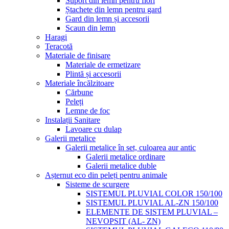
Suport din lemn pentru flori
Ștachete din lemn pentru gard
Gard din lemn și accesorii
Scaun din lemn
Haragi
Teracotă
Materiale de finisare
Materiale de ermetizare
Plintă și accesorii
Materiale încălzitoare
Cărbune
Peleți
Lemne de foc
Instalații Sanitare
Lavoare cu dulap
Galerii metalice
Galerii metalice în set, culoarea aur antic
Galerii metalice ordinare
Galerii metalice duble
Așternut eco din peleți pentru animale
Sisteme de scurgere
SISTEMUL PLUVIAL COLOR 150/100
SISTEMUL PLUVIAL AL-ZN 150/100
ELEMENTE DE SISTEM PLUVIAL –
NEVOPSIT (AL- ZN)