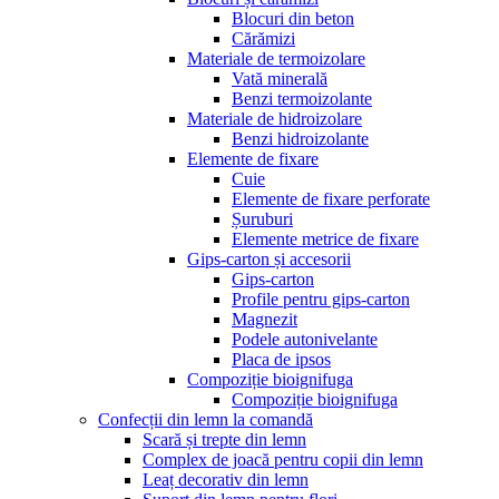
Blocuri din beton
Cărămizi
Materiale de termoizolare
Vată minerală
Benzi termoizolante
Materiale de hidroizolare
Benzi hidroizolante
Elemente de fixare
Cuie
Elemente de fixare perforate
Șuruburi
Elemente metrice de fixare
Gips-carton și accesorii
Gips-carton
Profile pentru gips-carton
Magnezit
Podele autonivelante
Placa de ipsos
Compoziție bioignifuga
Compoziție bioignifuga
Confecții din lemn la comandă
Scară și trepte din lemn
Complex de joacă pentru copii din lemn
Leaț decorativ din lemn