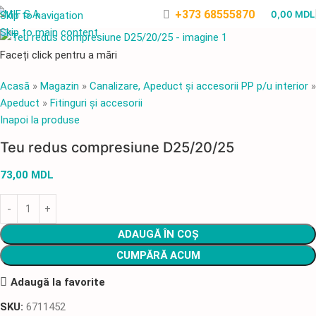
+373 68555870
0,00
MDL
Skip to navigation
Skip to main content
Faceți click pentru a mări
Acasă
»
Magazin
»
Canalizare, Apeduct și accesorii PP p/u interior
»
Apeduct
»
Fitinguri și accesorii
Inapoi la produse
Teu redus compresiune D25/20/25
73,00
MDL
ADAUGĂ ÎN COȘ
CUMPĂRĂ ACUM
Adaugă la favorite
SKU:
6711452