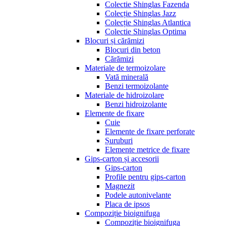
Colectie Shinglas Fazenda
Colecție Shinglas Jazz
Colecție Shinglas Atlantica
Colectie Shinglas Optima
Blocuri și cărămizi
Blocuri din beton
Cărămizi
Materiale de termoizolare
Vată minerală
Benzi termoizolante
Materiale de hidroizolare
Benzi hidroizolante
Elemente de fixare
Cuie
Elemente de fixare perforate
Șuruburi
Elemente metrice de fixare
Gips-carton și accesorii
Gips-carton
Profile pentru gips-carton
Magnezit
Podele autonivelante
Placa de ipsos
Compoziție bioignifuga
Compoziție bioignifuga