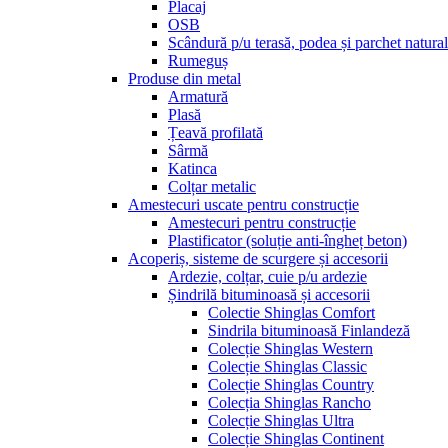
Placaj
OSB
Scândură p/u terasă, podea și parchet natural
Rumeguș
Produse din metal
Armatură
Plasă
Țeavă profilată
Sârmă
Katinca
Colțar metalic
Amestecuri uscate pentru construcție
Amestecuri pentru construcție
Plastificator (soluție anti-îngheț beton)
Acoperiș, sisteme de scurgere și accesorii
Ardezie, colțar, cuie p/u ardezie
Șindrilă bituminoasă și accesorii
Colectie Shinglas Comfort
Sindrila bituminoasă Finlandeză
Colecție Shinglas Western
Colecție Shinglas Classic
Colecție Shinglas Country
Colecția Shinglas Rancho
Colecție Shinglas Ultra
Colecție Shinglas Continent