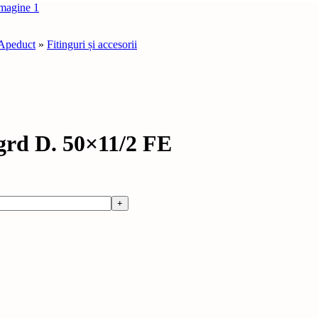
Apeduct
»
Fitinguri și accesorii
d D. 50×11/2 FE