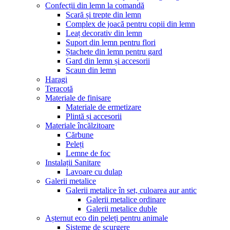
Confecții din lemn la comandă
Scară și trepte din lemn
Complex de joacă pentru copii din lemn
Leaț decorativ din lemn
Suport din lemn pentru flori
Ștachete din lemn pentru gard
Gard din lemn și accesorii
Scaun din lemn
Haragi
Teracotă
Materiale de finisare
Materiale de ermetizare
Plintă și accesorii
Materiale încălzitoare
Cărbune
Peleți
Lemne de foc
Instalații Sanitare
Lavoare cu dulap
Galerii metalice
Galerii metalice în set, culoarea aur antic
Galerii metalice ordinare
Galerii metalice duble
Așternut eco din peleți pentru animale
Sisteme de scurgere