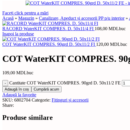
Faceți click pentru a mări
Acasă
»
Magazin
»
Canalizare, Apeduct și accesorii PP p/u interior
»
RACORD WaterKIT COMPRES. D. 50x11/4 FI
108,00
MDL
buc
Inapoi la produse
COT WaterKIT COMPRES. 90grd D. 50x11/2 FI
120,00
MDL
buc
COT WaterKIT COMPRES. 90gr
109,00
MDL
buc
Cantitate COT WaterKIT COMPRES. 90grd D. 50x11/2 FE
Adaugă în coș
Cumpără acum
Adaugă la favorite
SKU:
6802704
Categorie:
Fitinguri și accesorii
Share:
Produse similare