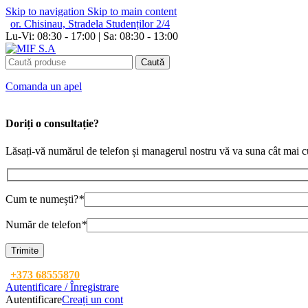
Skip to navigation
Skip to main content
or. Chisinau, Stradela Studenților 2/4
Lu-Vi: 08:30 - 17:00 | Sa: 08:30 - 13:00
Caută
Сomanda un apel
Doriți o consultație?
Lăsați-vă numărul de telefon și managerul nostru vă va suna cât mai c
Cum te numești?
*
Număr de telefon
*
+373 68555870
Autentificare / Înregistrare
Autentificare
Creați un cont