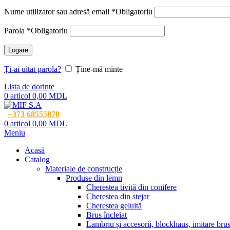
Nume utilizator sau adresă email
*
Obligatoriu
Parola
*
Obligatoriu
Logare
Ți-ai uitat parola?
Ține-mă minte
Lista de dorințe
0
articol
0,00
MDL
+373 68555870
0
articol
0,00
MDL
Meniu
Acasă
Catalog
Materiale de construcție
Produse din lemn
Cherestea tivită din conifere
Cherestea din stejar
Cherestea geluită
Brus încleiat
Lambriu și accesorii, blockhaus, imitare bru