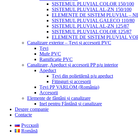
SISTEMUL PLUVIAL COLOR 150/100
SISTEMUL PLUVIAL AL-ZN 150/100
ELEMENTE DE SISTEM PLUVIAL – NE
SISTEMUL PLUVIAL GALECO 110/80
SISTEMUL PLUVIAL AL-ZN 125/87
SISTEMUL PLUVIAL COLOR 125/87
ELEMENTE DE SISTEM PLUVIAL VOP
Canalizare exterior – Țevi și accesorii PVC
Țevi
Mufe PVC
Ramificație PVC
Canalizare, Apeduct și accesorii PP p/u interior
Apeduct
Țevi din polietilenă p/u apeduct
Fitinguri și accesorii
Țevi PP VARLOM (România)
Accesorii
Elemente de fântâni și canalizare
Inel pentru Fântână şi canalizare
Despre companie
Contacte
Русский
Română