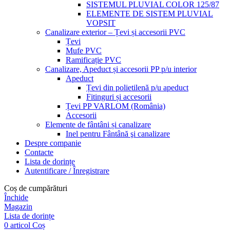
SISTEMUL PLUVIAL COLOR 125/87
ELEMENTE DE SISTEM PLUVIAL
VOPSIT
Canalizare exterior – Țevi și accesorii PVC
Țevi
Mufe PVC
Ramificație PVC
Canalizare, Apeduct și accesorii PP p/u interior
Apeduct
Țevi din polietilenă p/u apeduct
Fitinguri și accesorii
Țevi PP VARLOM (România)
Accesorii
Elemente de fântâni și canalizare
Inel pentru Fântână şi canalizare
Despre companie
Contacte
Lista de dorințe
Autentificare / Înregistrare
Coș de cumpărături
Închide
Magazin
Lista de dorințe
0
articol
Coș