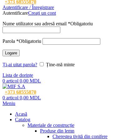
+373 68555870
Autentificare / Înregistrare
Autentificare
Creați un cont
Nume utilizator sau adresă email
*
Obligatoriu
Parola
*
Obligatoriu
Logare
Ți-ai uitat parola?
Ține-mă minte
Lista de dorințe
0
articol
0,00
MDL
+373 68555870
0
articol
0,00
MDL
Meniu
Acasă
Catalog
Materiale de construcție
Produse din lemn
Cherestea tivită din conifere