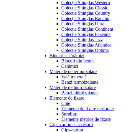
Colecție Shinglas Western
Colecție Shinglas Classic
Colecție Shinglas Country
Colecția Shinglas Rancho
Colecție Shinglas Ultra
Colecție Shinglas Continent
Colectie Shinglas Fazenda
Colecție Shinglas Jazz
Colecție Shinglas Atlantica
Colectie Shinglas Optima
Blocuri și cărămizi
Blocuri din beton
Cărămizi
Materiale de termoizolare
Vată minerală
Benzi termoizolante
Materiale de hidroizolare
Benzi hidroizolante
Elemente de fixare
Cuie
Elemente de fixare perforate
Șuruburi
Elemente metrice de fixare
Gips-carton și accesorii
Gips-carton