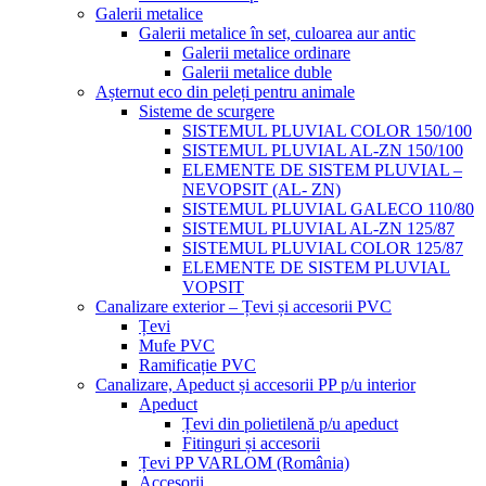
Galerii metalice
Galerii metalice în set, culoarea aur antic
Galerii metalice ordinare
Galerii metalice duble
Așternut eco din peleți pentru animale
Sisteme de scurgere
SISTEMUL PLUVIAL COLOR 150/100
SISTEMUL PLUVIAL AL-ZN 150/100
ELEMENTE DE SISTEM PLUVIAL –
NEVOPSIT (AL- ZN)
SISTEMUL PLUVIAL GALECO 110/80
SISTEMUL PLUVIAL AL-ZN 125/87
SISTEMUL PLUVIAL COLOR 125/87
ELEMENTE DE SISTEM PLUVIAL
VOPSIT
Canalizare exterior – Țevi și accesorii PVC
Țevi
Mufe PVC
Ramificație PVC
Canalizare, Apeduct și accesorii PP p/u interior
Apeduct
Țevi din polietilenă p/u apeduct
Fitinguri și accesorii
Țevi PP VARLOM (România)
Accesorii