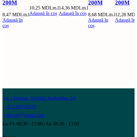
200M
200M
200M
10,25
MDL
m.l
14,36
MDL
m.l
Adaugă în coș
Adaugă în coș
8,47
MDL
m.l
8,68
MDL
m.l
12,28
MD
Adaugă în
Adaugă în
Adaugă în 
coș
coș
or. Chisinau, Stradela Studenților 2/4
+373 68555870
mifcont@gmail.com
Lu-Vi: 08:30 - 17:00 | Sa: 08:30 - 13:00