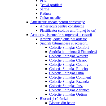
Plasă
Țeavă profilată
Sârmă
Katinca
Colțar metalic
Amestecuri uscate pentru construcție
Amestecuri pentru construcție
Plastificator (soluție anti-îngheț beton)
Acoperiș, sisteme de scurgere și accesorii
Ardezie, colțar, cuie p/u ardezie
Șindrilă bituminoasă și accesorii
Colectie Shinglas Comfort
Sindrila bituminoasă Finlandeză
Colecție Shinglas Western
Colecție Shinglas Classic
Colecție Shinglas Country
Colecția Shinglas Rancho
Colecție Shinglas Ultra
Colecție Shinglas Continent
Colectie Shinglas Fazenda
Colecție Shinglas Jazz
Colecție Shinglas Atlantica
Colectie Shinglas Optima
Blocuri și cărămizi
Blocuri din beton