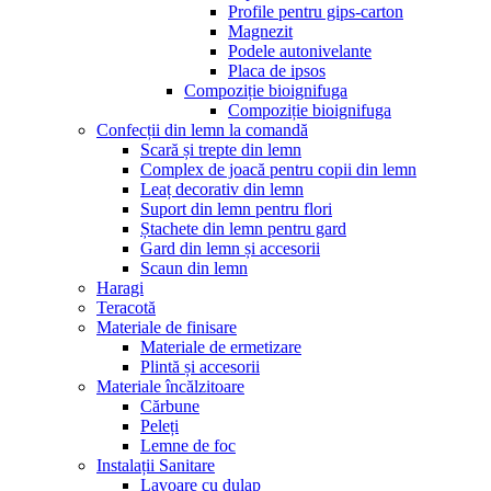
Profile pentru gips-carton
Magnezit
Podele autonivelante
Placa de ipsos
Compoziție bioignifuga
Compoziție bioignifuga
Confecții din lemn la comandă
Scară și trepte din lemn
Complex de joacă pentru copii din lemn
Leaț decorativ din lemn
Suport din lemn pentru flori
Ștachete din lemn pentru gard
Gard din lemn și accesorii
Scaun din lemn
Haragi
Teracotă
Materiale de finisare
Materiale de ermetizare
Plintă și accesorii
Materiale încălzitoare
Cărbune
Peleți
Lemne de foc
Instalații Sanitare
Lavoare cu dulap