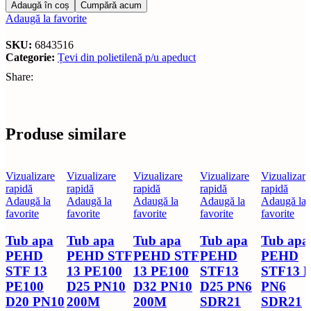
Adaugă în coș
Cumpără acum
Adaugă la favorite
SKU:
6843516
Categorie:
Țevi din polietilenă p/u apeduct
Share:
Produse similare
Vizualizare
Vizualizare
Vizualizare
Vizualizare
Vizualizare
rapidă
rapidă
rapidă
rapidă
rapidă
Adaugă la
Adaugă la
Adaugă la
Adaugă la
Adaugă la
favorite
favorite
favorite
favorite
favorite
Tub apa
Tub apa
Tub apa
Tub apa
Tub apa
PEHD
PEHD STF
PEHD STF
PEHD
PEHD
STF 13
13 PE100
13 PE100
STF13
STF13 
PE100
D25 PN10
D32 PN10
D25 PN6
PN6
D20 PN10
200M
200M
SDR21
SDR21