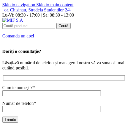
Skip to navigation
Skip to main content
or. Chisinau, Stradela Studenților 2/4
Lu-Vi: 08:30 - 17:00 | Sa: 08:30 - 13:00
Caută
Сomanda un apel
Doriți o consultație?
Lăsați-vă numărul de telefon și managerul nostru vă va suna cât mai
curând posibil.
Cum te numești?
*
Număr de telefon
*