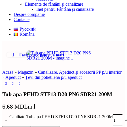
Elemente de fântâni și canalizare
Inel pentru Fântână şi canalizare
Despre companie
Contacte
Русский
Română
Faceți click pentru a mări
Acasă
»
Magazin
»
Canalizare, Apeduct și accesorii PP p/u interior
»
Apeduct
»
Țevi din polietilenă p/u apeduct
Tub apa PEHD STF13 D20 PN6 SDR21 200M
6,68
MDL
m.l
Cantitate Tub apa PEHD STF13 D20 PN6 SDR21 200M