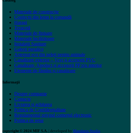
Catalog
Materiale de construcție
Confecții din lemn la comandă
Haragi
Teracotă
Materiale de finisare
Materiale încălzitoare
Instalații Sanitare
Galerii metalice
Așternut eco din peleți pentru animale
Canalizare exterior – Țevi și accesorii PVC
Canalizare, Apeduct și accesorii PP p/u interior
Elemente de fântâni și canalizare
Informaţii
Despre companie
Contacte
Livrarea și achitarea
Politica de Confidențialitate
Regulamentul privind comerțul electronic
Politica de retur
copyright © 2024 MIF S.A.
| developed by
Mandarin Studio
.