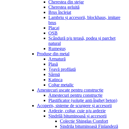
Cherestea din stejar
Cherestea geluită
Brus încleiat
Lambriu și accesorii, blockhaus, imitare
brus
Placaj
OSB
Scândură p/u terasă, podea și parchet
natural
Rumeguș
Produse din metal
Armatură
Plasă
Țeavă profilată
Sârmă
Katinca
Colțar metalic
Amestecuri uscate pentru construcție
Amestecuri pentru construcție
Plastificator (soluție anti-îngheț beton)
Acoperiș, sisteme de scurgere și accesorii
Ardezie, colțar, cuie p/u ardezie
Șindrilă bituminoasă și accesorii
Colectie Shinglas Comfort
Sindrila bituminoasă Finlandeză