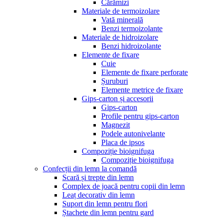
Cărămizi
Materiale de termoizolare
Vată minerală
Benzi termoizolante
Materiale de hidroizolare
Benzi hidroizolante
Elemente de fixare
Cuie
Elemente de fixare perforate
Șuruburi
Elemente metrice de fixare
Gips-carton și accesorii
Gips-carton
Profile pentru gips-carton
Magnezit
Podele autonivelante
Placa de ipsos
Compoziție bioignifuga
Compoziție bioignifuga
Confecții din lemn la comandă
Scară și trepte din lemn
Complex de joacă pentru copii din lemn
Leaț decorativ din lemn
Suport din lemn pentru flori
Ștachete din lemn pentru gard