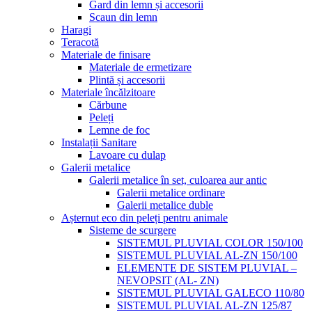
Gard din lemn și accesorii
Scaun din lemn
Haragi
Teracotă
Materiale de finisare
Materiale de ermetizare
Plintă și accesorii
Materiale încălzitoare
Cărbune
Peleți
Lemne de foc
Instalații Sanitare
Lavoare cu dulap
Galerii metalice
Galerii metalice în set, culoarea aur antic
Galerii metalice ordinare
Galerii metalice duble
Așternut eco din peleți pentru animale
Sisteme de scurgere
SISTEMUL PLUVIAL COLOR 150/100
SISTEMUL PLUVIAL AL-ZN 150/100
ELEMENTE DE SISTEM PLUVIAL –
NEVOPSIT (AL- ZN)
SISTEMUL PLUVIAL GALECO 110/80
SISTEMUL PLUVIAL AL-ZN 125/87