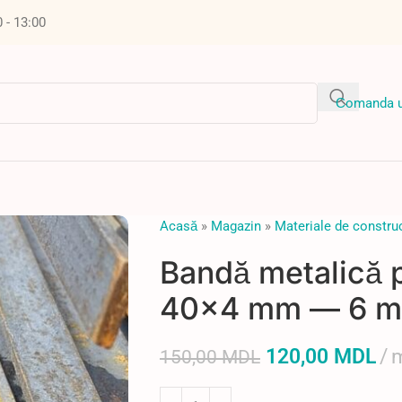
0 - 13:00
Сomanda u
Acasă
»
Magazin
»
Materiale de construc
Bandă metalică 
40×4 mm — 6 me
120,00
MDL
m
150,00
MDL