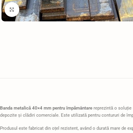
Faceți click pentru a mări
Banda metalică 40×4 mm pentru împământare
reprezintă o soluție 
depozite și clădiri comerciale. Este utilizată pentru contururi de împ
Produsul este fabricat din oțel rezistent, având o durată mare de e