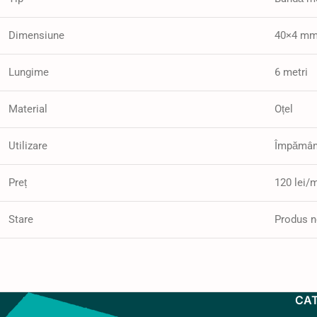
Dimensiune
40×4 m
Lungime
6 metri
Material
Oțel
Utilizare
Împământa
Preț
120 lei/
Stare
Produs 
CA