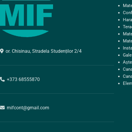
Mate
Conf
Hara
Tera
Mate
Mate
Insta
or. Chisinau, Stradela Studenților 2/4
Gale
Aște
Cana
Cana
+373 68555870
Elem
mifcont@gmail.com