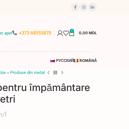
0
+373 68555870
n apel
0,00
MDL
РУССКИЙ
ROMÂNĂ
ție
»
Produse din metal
pentru împământare
tri
/l