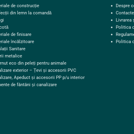
riale de construcție
Despre 
ecții din lemn la comandă
Contacte
gi
Livrarea 
cotă
Politica 
riale de finisare
Regulame
riale încălzitoare
Politica 
lații Sanitare
rii metalice
rnut eco din peleți pentru animale
lizare exterior – Țevi și accesorii PVC
lizare, Apeduct și accesorii PP p/u interior
ente de fântâni și canalizare