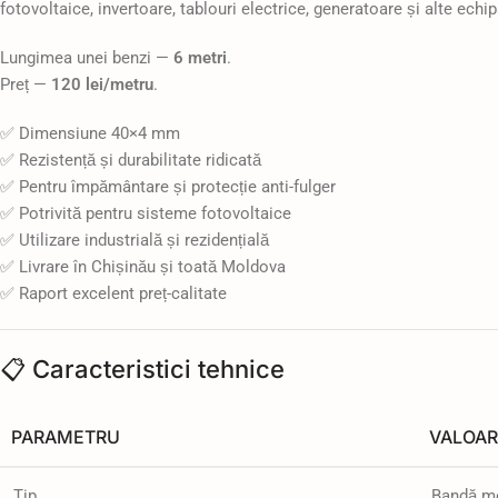
fotovoltaice, invertoare, tablouri electrice, generatoare și alte echi
Lungimea unei benzi —
6 metri
.
Preț —
120 lei/metru
.
✅ Dimensiune 40×4 mm
✅ Rezistență și durabilitate ridicată
✅ Pentru împământare și protecție anti-fulger
✅ Potrivită pentru sisteme fotovoltaice
✅ Utilizare industrială și rezidențială
✅ Livrare în Chișinău și toată Moldova
✅ Raport excelent preț-calitate
📋 Caracteristici tehnice
PARAMETRU
VALOAR
Tip
Bandă me