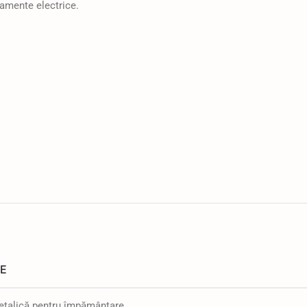
pamente electrice.
E
talică pentru împământare