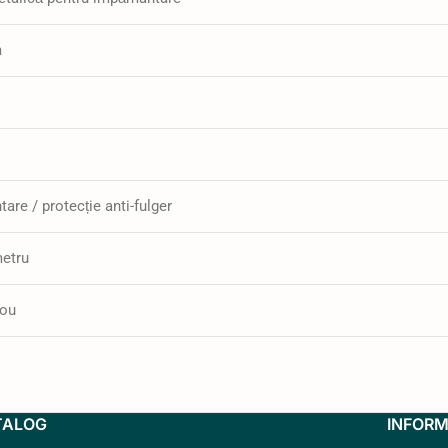
m
re / protecție anti-fulger
metru
nou
TALOG
INFORM