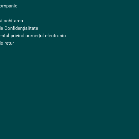
companie
și achitarea
de Confidențialitate
ntul privind comerțul electronic
de retur