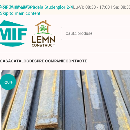
Skip to navigation
or. Chisinau, Stradela Studenților 2/4
Lu-Vi: 08:30 - 17:00 | Sa: 08:3
Skip to main content
CASĂ
CATALOG
DESPRE COMPANIE
CONTACTE
-20%