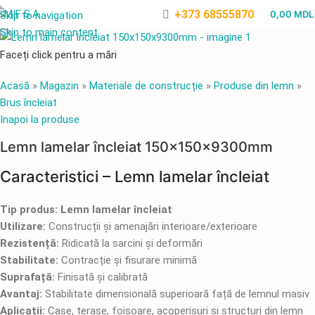
+373 68555870
0,00
MDL
Skip to navigation
Skip to main content
Faceți click pentru a mări
Acasă
»
Magazin
»
Materiale de construcție
»
Produse din lemn
»
Brus încleiat
Inapoi la produse
Lemn lamelar încleiat 150x150x9300mm
Caracteristici – Lemn lamelar încleiat
Tip produs: Lemn lamelar încleiat
Utilizare:
Construcții și amenajări interioare/exterioare
Rezistență:
Ridicată la sarcini și deformări
Stabilitate:
Contracție și fisurare minimă
Suprafață:
Finisată și calibrată
Avantaj:
Stabilitate dimensională superioară față de lemnul masiv
Aplicații:
Case, terase, foișoare, acoperișuri și structuri din lemn