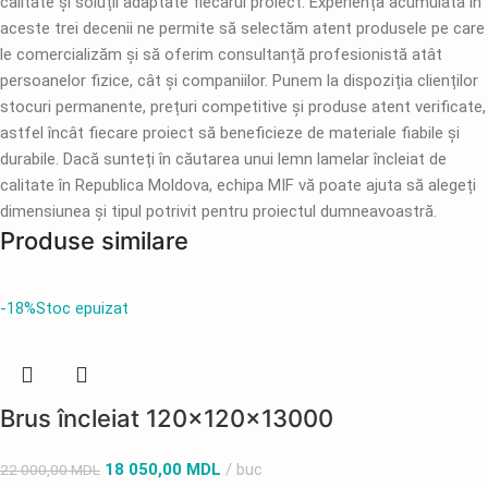
calitate și soluții adaptate fiecărui proiect. Experiența acumulată în
aceste trei decenii ne permite să selectăm atent produsele pe care
le comercializăm și să oferim consultanță profesionistă atât
persoanelor fizice, cât și companiilor. Punem la dispoziția clienților
stocuri permanente, prețuri competitive și produse atent verificate,
astfel încât fiecare proiect să beneficieze de materiale fiabile și
durabile. Dacă sunteți în căutarea unui lemn lamelar încleiat de
calitate în Republica Moldova, echipa MIF vă poate ajuta să alegeți
dimensiunea și tipul potrivit pentru proiectul dumneavoastră.
Produse similare
-18%
Stoc epuizat
Brus încleiat 120x120x13000
18 050,00
MDL
buc
22 000,00
MDL