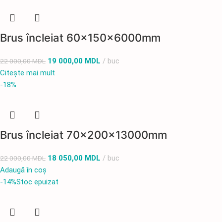
Brus încleiat 60x150x6000mm
19 000,00
MDL
buc
22 000,00
MDL
Citește mai mult
-18%
Brus încleiat 70x200x13000mm
18 050,00
MDL
buc
22 000,00
MDL
Adaugă în coș
-14%
Stoc epuizat