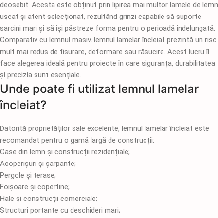
deosebit. Acesta este obținut prin lipirea mai multor lamele de lemn
uscat și atent selecționat, rezultând grinzi capabile să suporte
sarcini mari și să își păstreze forma pentru o perioadă îndelungată.
Comparativ cu lemnul masiv, lemnul lamelar încleiat prezintă un risc
mult mai redus de fisurare, deformare sau răsucire. Acest lucru îl
face alegerea ideală pentru proiecte în care siguranța, durabilitatea
și precizia sunt esențiale.
Unde poate fi utilizat lemnul lamelar
încleiat?
Datorită proprietăților sale excelente, lemnul lamelar încleiat este
recomandat pentru o gamă largă de construcții:
Case din lemn și construcții rezidențiale;
Acoperișuri și șarpante;
Pergole și terase;
Foișoare și copertine;
Hale și construcții comerciale;
Structuri portante cu deschideri mari;