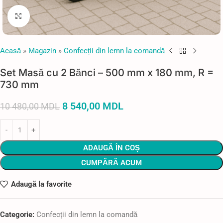
Faceți click pentru a mări
Acasă
»
Magazin
»
Confecții din lemn la comandă
Set Masă cu 2 Bănci – 500 mm x 180 mm, R =
730 mm
8 540,00
MDL
10 480,00
MDL
ADAUGĂ ÎN COȘ
CUMPĂRĂ ACUM
Adaugă la favorite
Categorie:
Confecții din lemn la comandă