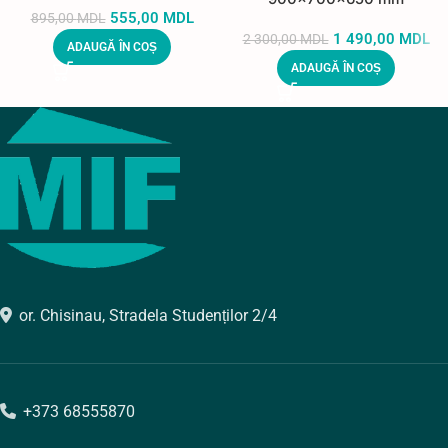
555,00
MDL
895,00
MDL
1 490,00
MDL
2 300,00
MDL
ADAUGĂ ÎN COȘ
ADAUGĂ ÎN COȘ
or. Chisinau, Stradela Studenților 2/4
+373 68555870