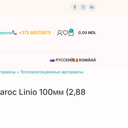
0
+373 68555870
звонок
0,00
MDL
РУССКИЙ
ROMÂNĂ
териалы
»
Теплоизоляционные материалы
aroc Linio 100мм (2,88