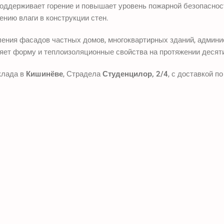
 поддерживает горение и повышает уровень пожарной безопасно
нию влаги в конструкции стен.
пления фасадов частных домов, многоквартирных зданий, адми
яет форму и теплоизоляционные свойства на протяжении десят
клада в
Кишинёве
, Страдела
Студенцилор, 2/4
, с доставкой п