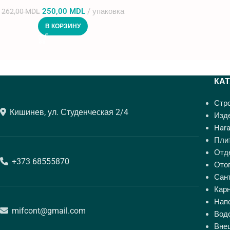
250,00
MDL
упаковка
262,00
MDL
В КОРЗИНУ
КА
Стр
Кишинев, ул. Студенческая 2/4
Изде
Hara
Пли
Отд
+373 68555870
Ото
Сан
Кар
Нап
mifcont@gmail.com
Вод
Вне