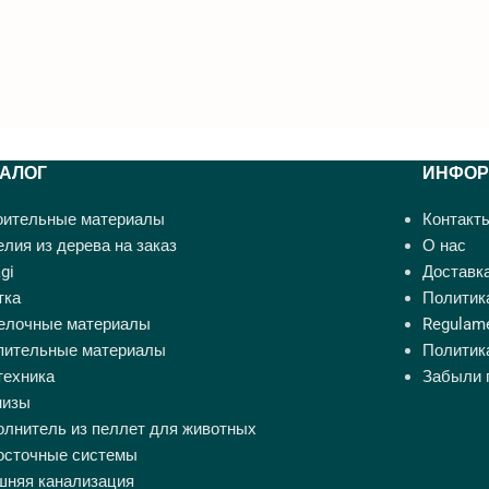
ТАЛОГ
ИНФОР
оительные материалы
Контакт
лия из дерева на заказ
О нас
gi
Доставка
тка
Политик
елочные материалы
Regulame
пительные материалы
Политик
техника
Забыли 
низы
олнитель из пеллет для животных
осточные системы
шняя канализация