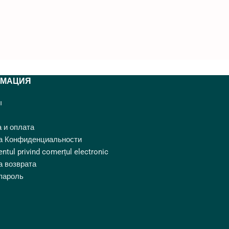
МАЦИЯ
ы
 и оплата
а Конфиденциальности
ntul privind comerțul electronic
а возврата
пароль