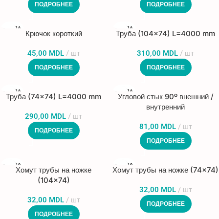
ПОДРОБНЕЕ
ПОДРОБНЕЕ
ПРОДА
ПРОДА
Крючок короткий
Труба (104×74) L=4000 mm
НО
НО
45,00
MDL
шт
310,00
MDL
шт
ПОДРОБНЕЕ
ПОДРОБНЕЕ
ПРОДА
ПРОДА
Труба (74×74) L=4000 mm
Угловой стык 90º внешний /
НО
НО
внутренний
290,00
MDL
шт
81,00
MDL
шт
ПОДРОБНЕЕ
ПОДРОБНЕЕ
ПРОДА
ПРОДА
Хомут трубы на ножке
Хомут трубы на ножке (74×74)
НО
НО
(104×74)
32,00
MDL
шт
32,00
MDL
шт
ПОДРОБНЕЕ
ПОДРОБНЕЕ