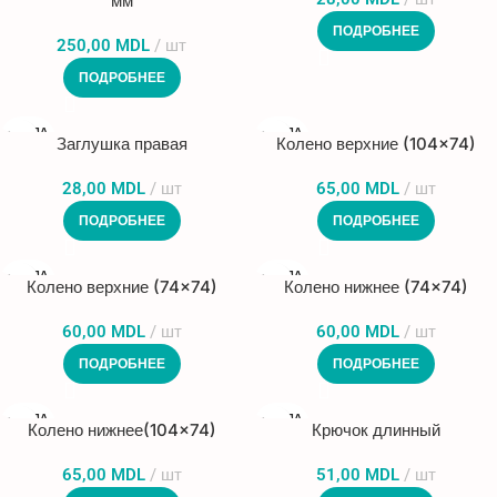
мм
ПОДРОБНЕЕ
250,00
MDL
шт
ПОДРОБНЕЕ
ПРОДА
ПРОДА
Заглушка правая
Колено верхние (104×74)
НО
НО
28,00
MDL
шт
65,00
MDL
шт
ПОДРОБНЕЕ
ПОДРОБНЕЕ
ПРОДА
ПРОДА
Колено верхние (74×74)
Колено нижнее (74×74)
НО
НО
60,00
MDL
шт
60,00
MDL
шт
ПОДРОБНЕЕ
ПОДРОБНЕЕ
ПРОДА
ПРОДА
Колено нижнее(104×74)
Крючок длинный
НО
НО
65,00
MDL
шт
51,00
MDL
шт