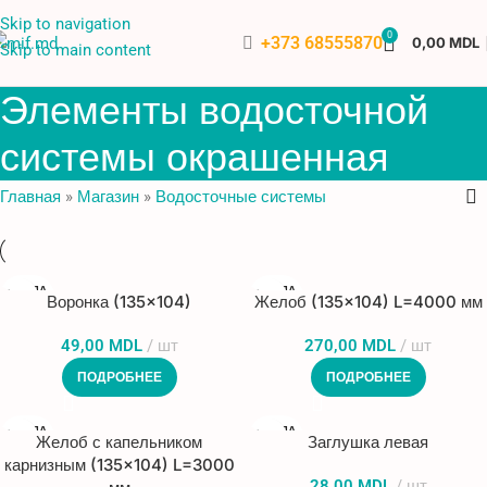
Skip to navigation
0
+373 68555870
0,00
MDL
Skip to main content
Элементы водосточной
системы окрашенная
Главная
»
Магазин
»
Водосточные системы
ПРОДА
ПРОДА
Воронка (135×104)
Желоб (135×104) L=4000 мм
НО
НО
49,00
MDL
шт
270,00
MDL
шт
ПОДРОБНЕЕ
ПОДРОБНЕЕ
ПРОДА
ПРОДА
Желоб с капельником
Заглушка левая
НО
НО
карнизным (135×104) L=3000
28,00
MDL
шт