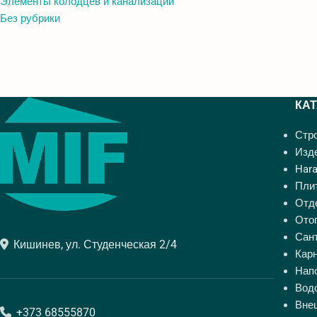
Элементы колодцев и канализации
Без рубрики
КА
Стр
Изде
Hara
Пли
Отд
Ото
Сан
Кишинев, ул. Студенческая 2/4
Кар
Нап
Вод
Вне
+373 68555870