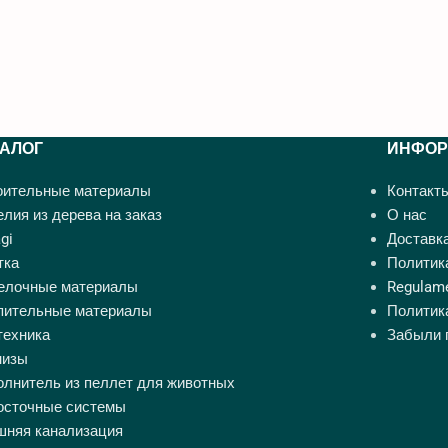
ТАЛОГ
ИНФОР
оительные материалы
Контакт
лия из дерева на заказ
О нас
gi
Доставка
тка
Политик
елочные материалы
Regulame
пительные материалы
Политик
техника
Забыли 
низы
олнитель из пеллет для животных
осточные системы
шняя канализация