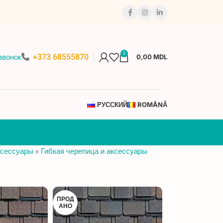
0
+373 68555870
звонок
0,00
MDL
РУССКИЙ
ROMÂNĂ
ксессуары
»
Гибкая черепица и аксессуары
ПРОД
АНО