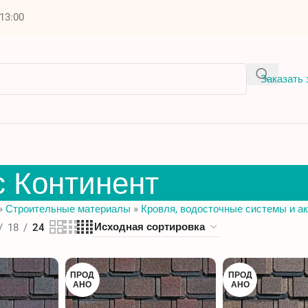
 13:00
Заказать 
 Континент
»
Строительные материалы
»
Кровля, водосточные системы и а
18
24
ПРОД
ПРОД
АНО
АНО