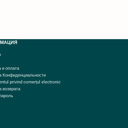
МАЦИЯ
ы
 и оплата
а Конфиденциальности
ntul privind comerțul electronic
а возврата
пароль