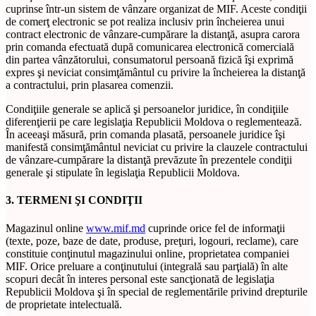
cuprinse într-un sistem de vânzare organizat de MIF. Aceste condiţii
de comerţ electronic se pot realiza inclusiv prin încheierea unui
contract electronic de vânzare-cumpărare la distanţă, asupra carora
prin comanda efectuată după comunicarea electronică comercială
din partea vânzătorului, consumatorul persoană fizică îşi exprimă
expres şi neviciat consimţământul cu privire la încheierea la distanţă
a contractului, prin plasarea comenzii.
Condiţiile generale se aplică şi persoanelor juridice, în condiţiile
diferenţierii pe care legislaţia Republicii Moldova o reglementează.
În aceeaşi măsură, prin comanda plasată, persoanele juridice îşi
manifestă consimţământul neviciat cu privire la clauzele contractului
de vânzare-cumpărare la distanţă prevăzute în prezentele condiţii
generale şi stipulate în legislaţia Republicii Moldova.
3. TERMENI ŞI CONDIŢII
Magazinul online
www.mif.md
cuprinde orice fel de informaţii
(texte, poze, baze de date, produse, preţuri, logouri, reclame), care
constituie conţinutul magazinului online, proprietatea companiei
MIF. Orice preluare a conţinutului (integrală sau parţială) în alte
scopuri decât în interes personal este sancţionată de legislaţia
Republicii Moldova şi în special de reglementările privind drepturile
de proprietate intelectuală.