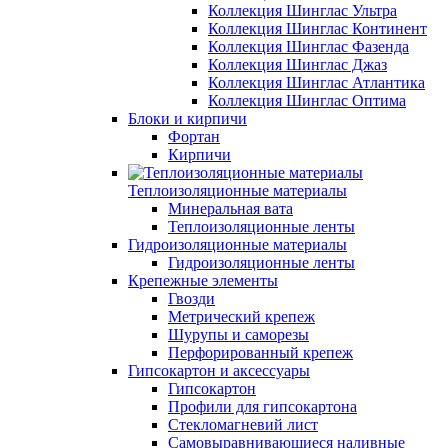
Коллекция Шинглас Ультра
Коллекция Шинглас Континент
Коллекция Шинглас Фазенда
Коллекция Шинглас Джаз
Коллекция Шинглас Атлантика
Коллекция Шинглас Оптима
Блоки и кирпичи
Фортан
Кирпичи
Теплоизоляционные материалы
Минеральная вата
Теплоизоляционные ленты
Гидроизоляционные материалы
Гидроизоляционные ленты
Крепежные элементы
Гвозди
Метрический крепеж
Шурупы и саморезы
Перфорированный крепеж
Гипсокартон и аксессуары
Гипсокартон
Профили для гипсокартона
Стекломагневий лист
Самовыравнивающиеся наливные