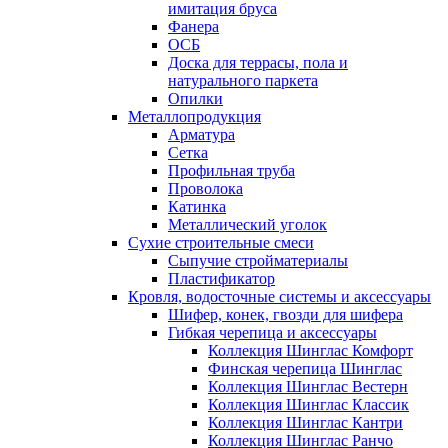
имитация бруса
Фанера
ОСБ
Доска для террасы, пола и
натурального паркета
Опилки
Металлопродукция
Арматура
Сетка
Профильная труба
Проволока
Катинка
Металлический уголок
Сухие строительные смеси
Сыпучие стройматериалы
Пластификатор
Кровля, водосточные системы и аксессуары
Шифер, конек, гвозди для шифера
Гибкая черепица и аксессуары
Коллекция Шинглас Комфорт
Финская черепица Шинглас
Коллекция Шинглас Вестерн
Коллекция Шинглас Классик
Коллекция Шинглас Кантри
Коллекция Шинглас Ранчо