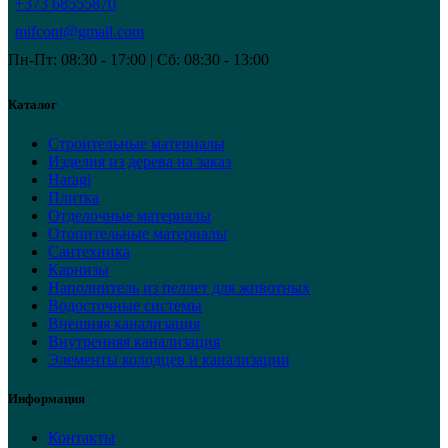
+373 68555870
mifcont@gmail.com
Пн-Пт: 08:30 - 17:00 | Сб: 08:30 - 13:00
Каталог
Строительные материалы
Изделия из дерева на заказ
Haragi
Плитка
Отделочные материалы
Отопительные материалы
Сантехника
Карнизы
Наполнитель из пеллет для животных
Водосточные системы
Внешняя канализация
Внутренняя канализация
Элементы колодцев и канализации
Информация
Контакты