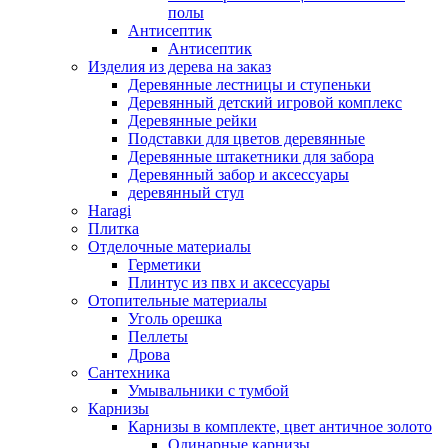
полы
Aнтисептик
Aнтисептик
Изделия из дерева на заказ
Деревянные лестницы и ступеньки
Деревянный детский игровой комплекс
Деревянные рейки
Подставки для цветов деревянные
Деревянные штакетники для забора
Деревянный забор и аксессуары
деревянный стул
Haragi
Плитка
Отделочные материалы
Герметики
Плинтус из пвх и аксессуары
Отопительные материалы
Уголь орешка
Пеллеты
Дрова
Сантехника
Умывальники с тумбой
Карнизы
Карнизы в комплекте, цвет античное золото
Одинарные карнизы