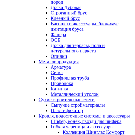
пород
Доска Дубовая
Строганный брус
Клееный брус
Вагонка и аксессуары, блок-хаус,
имитация бруса
Фанера
ОСБ
Доска для террасы, пола и
натурального паркета
Опилки
Металлопродукция
Арматура
Сетка
Профильная труба
Проволока
Катинка
Металлический уголок
Сухие строительные смеси
Сыпучие стройматериалы
Пластификатор
Кровля, водосточные системы и аксессуары
Шифер, конек, гвозди для шифера
Гибкая черепица и аксессуары
Коллекция Шинглас Комфорт