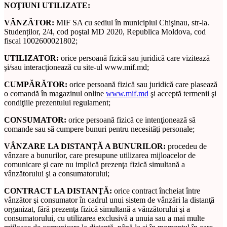
NOŢIUNI UTILIZATE:
VÂNZĂTOR:
MIF SA cu sediul în municipiul Chişinau, str-la.
Studenților, 2/4, cod poştal MD 2020, Republica Moldova, cod
fiscal 1002600021802;
UTILIZATOR:
orice persoană fizică sau juridică care vizitează
şi/sau interacţionează cu site-ul www.mif.md;
CUMPĂRĂTOR:
orice persoană fizică sau juridică care plasează
o comandă în magazinul online
www.mif.md
şi acceptă termenii şi
condiţiile prezentului regulament;
CONSUMATOR:
orice persoană fizică ce intenţionează să
comande sau să cumpere bunuri pentru necesităţi personale;
VÂNZARE LA DISTANŢĂ A BUNURILOR:
procedeu de
vânzare a bunurilor, care presupune utilizarea mijloacelor de
comunicare şi care nu implică prezenţa fizică simultană a
vânzătorului şi a consumatorului;
CONTRACT LA DISTANŢĂ:
orice contract încheiat între
vânzător şi consumator în cadrul unui sistem de vânzări la distanţă
organizat, fără prezenţa fizică simultană a vânzătorului şi a
consumatorului, cu utilizarea exclusivă a unuia sau a mai multe