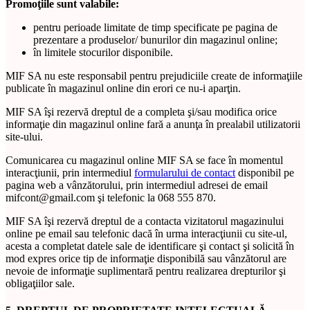
Promoţiile sunt valabile:
pentru perioade limitate de timp specificate pe pagina de
prezentare a produselor/ bunurilor din magazinul online;
în limitele stocurilor disponibile.
MIF SA nu este responsabil pentru prejudiciile create de informaţiile
publicate în magazinul online din erori ce nu-i aparţin.
MIF SA îşi rezervă dreptul de a completa şi/sau modifica orice
informaţie din magazinul online fară a anunţa în prealabil utilizatorii
site-ului.
Comunicarea cu magazinul online MIF SA se face în momentul
interacţiunii, prin intermediul
formularului de contact
disponibil pe
pagina web a vânzătorului, prin intermediul adresei de email
mifcont@gmail.com şi telefonic la 068 555 870.
MIF SA îşi rezervă dreptul de a contacta vizitatorul magazinului
online pe email sau telefonic dacă în urma interacţiunii cu site-ul,
acesta a completat datele sale de identificare şi contact şi solicită în
mod expres orice tip de informaţie disponibilă sau vânzătorul are
nevoie de informaţie suplimentară pentru realizarea drepturilor şi
obligaţiilor sale.