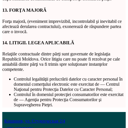
13. FORŢA MAJORĂ
Forţa majoră, (eveniment imprevizibil, incontrolabil şi inevitabil ce
afectează derularea contractului), exonerează de răspundere partea
care o invocă.
14. LITIGII. LEGEA APLICABILĂ
Relaţiile contractuale dintre părţi sunt guvernate de legislaţia
Republicii Moldova. Orice litigiu care nu poate fi rezolvat pe cale
amiabilă dintre părţi va fi trimis spre soluţionare instanţelor
competente.
Controlul legalităţii prelucrării datelor cu caracter personal în
domeniul comerţului electronic este exercitat de — Centrul
Naţional pentru Protecţia Datelor cu Caracter Personal;
Controlul în domeniul protecţiei consumatorilor este exercitat
de — Agenţia pentru Protecţia Consumatorilor şi
Supravegherea Pieţei.
Кишинев, ул. Студенческая 2/4