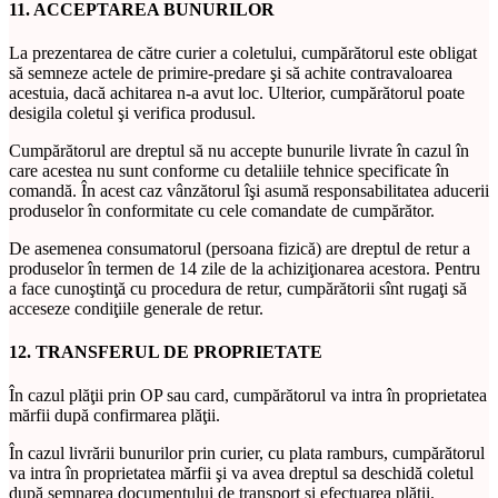
11. ACCEPTAREA BUNURILOR
La prezentarea de către curier a coletului, cumpărătorul este obligat
să semneze actele de primire-predare şi să achite contravaloarea
acestuia, dacă achitarea n-a avut loc. Ulterior, cumpărătorul poate
desigila coletul şi verifica produsul.
Cumpărătorul are dreptul să nu accepte bunurile livrate în cazul în
care acestea nu sunt conforme cu detaliile tehnice specificate în
comandă. În acest caz vânzătorul îşi asumă responsabilitatea aducerii
produselor în conformitate cu cele comandate de cumpărător.
De asemenea consumatorul (persoana fizică) are dreptul de retur a
produselor în termen de 14 zile de la achiziţionarea acestora. Pentru
a face cunoştinţă cu procedura de retur, cumpărătorii sînt rugaţi să
acceseze condiţiile generale de retur.
12. TRANSFERUL DE PROPRIETATE
În cazul plăţii prin OP sau card, cumpărătorul va intra în proprietatea
mărfii după confirmarea plăţii.
În cazul livrării bunurilor prin curier, cu plata ramburs, cumpărătorul
va intra în proprietatea mărfii şi va avea dreptul sa deschidă coletul
după semnarea documentului de transport şi efectuarea plăţii.