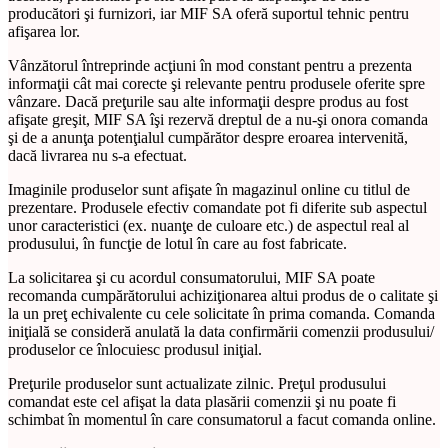
producători şi furnizori, iar MIF SA oferă suportul tehnic pentru
afişarea lor.
Vânzătorul întreprinde acţiuni în mod constant pentru a prezenta
informaţii cât mai corecte şi relevante pentru produsele oferite spre
vânzare. Dacă preţurile sau alte informaţii despre produs au fost
afişate greşit, MIF SA îşi rezervă dreptul de a nu-şi onora comanda
şi de a anunţa potenţialul cumpărător despre eroarea intervenită,
dacă livrarea nu s-a efectuat.
Imaginile produselor sunt afişate în magazinul online cu titlul de
prezentare. Produsele efectiv comandate pot fi diferite sub aspectul
unor caracteristici (ex. nuanţe de culoare etc.) de aspectul real al
produsului, în funcţie de lotul în care au fost fabricate.
La solicitarea şi cu acordul consumatorului, MIF SA poate
recomanda cumpărătorului achiziţionarea altui produs de o calitate şi
la un preţ echivalente cu cele solicitate în prima comanda. Comanda
iniţială se consideră anulată la data confirmării comenzii produsului/
produselor ce înlocuiesc produsul iniţial.
Preţurile produselor sunt actualizate zilnic. Preţul produsului
comandat este cel afişat la data plasării comenzii şi nu poate fi
schimbat în momentul în care consumatorul a facut comanda online.