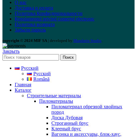
О нас
Доставка и оплата
Политика Конфиденциальности
Regulamentul privind comerțul electronic
Политика возврата
Забыли пароль
copyright © 2024 MIF SA
| developed by
Mandarin Studio
.
Закрыть
Поиск
Русский
Русский
Română
Главная
Каталог
Строительные материалы
Пиломатериалы
Пиломатериал обрезной хвойных
пород
Доска Дубовая
Строганный брус
Клееный брус
Вагонка и аксессуары, блок-хаус,