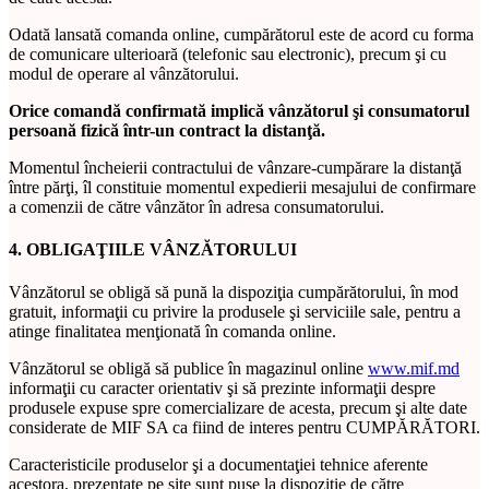
Odată lansată comanda online, cumpărătorul este de acord cu forma
de comunicare ulterioară (telefonic sau electronic), precum şi cu
modul de operare al vânzătorului.
Orice comandă confirmată implică vânzătorul şi consumatorul
persoană fizică într-un contract la distanţă.
Momentul încheierii contractului de vânzare-cumpărare la distanţă
între părţi, îl constituie momentul expedierii mesajului de confirmare
a comenzii de către vânzător în adresa consumatorului.
4. OBLIGAŢIILE VÂNZĂTORULUI
Vânzătorul se obligă să pună la dispoziţia cumpărătorului, în mod
gratuit, informaţii cu privire la produsele şi serviciile sale, pentru a
atinge finalitatea menţionată în comanda online.
Vânzătorul se obligă să publice în magazinul online
www.mif.md
informaţii cu caracter orientativ şi să prezinte informaţii despre
produsele expuse spre comercializare de acesta, precum şi alte date
considerate de MIF SA ca fiind de interes pentru CUMPĂRĂTORI.
Caracteristicile produselor şi a documentaţiei tehnice aferente
acestora, prezentate pe site sunt puse la dispoziţie de către