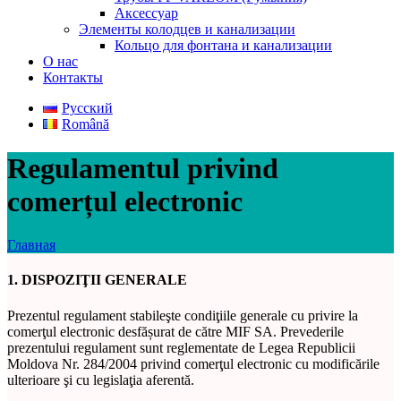
Аксессуар
Элементы колодцев и канализации
Кольцо для фонтана и канализации
О нас
Контакты
Русский
Română
Regulamentul privind
comerțul electronic
Главная
1. DISPOZIŢII GENERALE
Prezentul regulament stabileşte condiţiile generale cu privire la
comerţul electronic desfășurat de către MIF SA. Prevederile
prezentului regulament sunt reglementate de Legea Republicii
Moldova Nr. 284/2004 privind comerţul electronic cu modificările
ulterioare şi cu legislaţia aferentă.