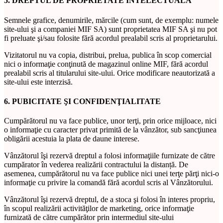
5. DREPTUL DE PROPRIETATE INTELECTUALĂ
Semnele grafice, denumirile, mărcile (cum sunt, de exemplu: numele
site-ului şi a companiei MIF SA) sunt proprietatea MIF SA şi nu pot
fi preluate şi/sau folosite fără acordul prealabil scris al proprietarului.
Vizitatorul nu va copia, distribui, prelua, publica în scop comercial
nici o informaţie conţinută de magazinul online MIF, fără acordul
prealabil scris al titularului site-ului. Orice modificare neautorizată a
site-ului este interzisă.
6. PUBICITATE ŞI CONFIDENŢIALITATE
Cumpărătorul nu va face publice, unor terţi, prin orice mijloace, nici
o informaţie cu caracter privat primită de la vânzător, sub sancţiunea
obligării acestuia la plata de daune interese.
Vânzătorul îşi rezervă dreptul a folosi informaţiile furnizate de către
cumpărator în vederea realizării contractului la distanță. De
asemenea, cumpărătorul nu va face publice nici unei terţe părţi nici-o
informaţie cu privire la comandă fără acordul scris al Vânzătorului.
Vânzătorul îşi rezervă dreptul, de a stoca şi folosi în interes propriu,
în scopul realizării activităţilor de marketing, orice informaţie
furnizată de către cumpărător prin intermediul site-ului