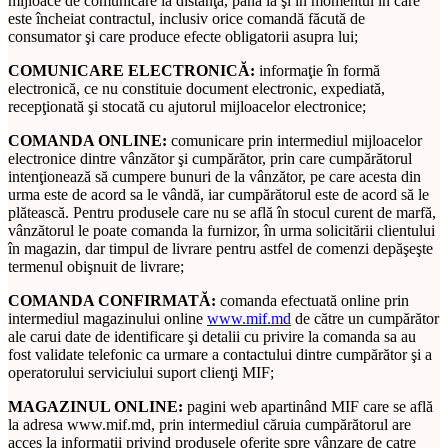
mijloace de comunicare la distanţă, până la şi în momentul în care
este încheiat contractul, inclusiv orice comandă făcută de
consumator şi care produce efecte obligatorii asupra lui;
COMUNICARE ELECTRONICĂ:
informaţie în formă
electronică, ce nu constituie document electronic, expediată,
recepţionată şi stocată cu ajutorul mijloacelor electronice;
COMANDA ONLINE:
comunicare prin intermediul mijloacelor
electronice dintre vânzător şi cumpărător, prin care cumpărătorul
intenţionează să cumpere bunuri de la vânzător, pe care acesta din
urma este de acord sa le vândă, iar cumpărătorul este de acord să le
plătească. Pentru produsele care nu se află în stocul curent de marfă,
vânzătorul le poate comanda la furnizor, în urma solicitării clientului
în magazin, dar timpul de livrare pentru astfel de comenzi depăşeşte
termenul obişnuit de livrare;
COMANDA CONFIRMATĂ:
comanda efectuată online prin
intermediul magazinului online
www.mif.md
de către un cumpărător
ale carui date de identificare şi detalii cu privire la comanda sa au
fost validate telefonic ca urmare a contactului dintre cumpărător şi a
operatorului serviciului suport clienţi MIF;
MAGAZINUL ONLINE:
pagini web apartinând MIF care se află
la adresa www.mif.md, prin intermediul căruia cumpărătorul are
acces la informaţii privind produsele oferite spre vânzare de catre