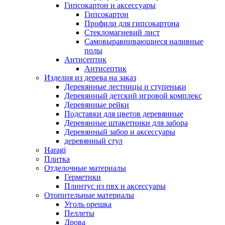
Гипсокартон и аксессуары
Гипсокартон
Профили для гипсокартона
Стекломагневий лист
Самовыравнивающиеся наливные
полы
Aнтисептик
Aнтисептик
Изделия из дерева на заказ
Деревянные лестницы и ступеньки
Деревянный детский игровой комплекс
Деревянные рейки
Подставки для цветов деревянные
Деревянные штакетники для забора
Деревянный забор и аксессуары
деревянный стул
Haragi
Плитка
Отделочные материалы
Герметики
Плинтус из пвх и аксессуары
Отопительные материалы
Уголь орешка
Пеллеты
Дрова