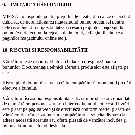
9. LIMITAREA RĂSPUNDERII
MIF SA nu răspunde pentru prejudiciile create, din cauze ce exclud
culpa sa, de nefuncţionarea magazinului online precum şi pentru
cele rezultând din imposibilitatea accesării paginilor magazinului
online (ex. defecţiuni la reţeaua de internet, defecţiunii tehnice a
paginilor magazinului online etc.).
10. RISCURI SI RESPONSABILITĂŢII
Vânzătorul este responsabil de ambalarea corespunzătoare a
bunurilor. Documentaţia tehnică aferentă produselor este afişată pe
site.
Riscul pieirii bunului se transferă la cumpărător în momentul predării
efective a bunului.
Vânzătorul îşi asumă responsabilitatea livrării produselor comandate
de cumpărător, personal sau prin intermediul unui terţ, costul livrării
este plasat pe pagina web şi se efectuiază conform ofertei plasate de
vânzător, doar în cazul în care cumpărătorul a solicitat livrarea la
adresa necesară acestuia sau oferta plasată de vânzător includea şi
livrarea bunului la locul destinaţiei.