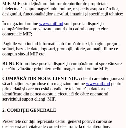
MIF. MIF este deţinătorul tuturor drepturilor de proprietate
intelectuală asupra magazinului online, respectiv asupra mărcilor,
designului, funcţionalităţilor site-ului, imagini şi specificaţii tehnice;
În magazinul online
www.mif.md
sunt puse la dispoziţia
cumpărătorilor spre vânzare bunuri din cadrul complexelor
comerciale MIF;
Paginile web includ informaţii sub formă de text, imagini, preţuri,
softuri, baze de date, logo-uri, promoţii, oferte, animaţii, filme ce
compun site-ul MIF etc;
BUNURI:
produse puse la dispoziţia cumpărătorului spre vânzare
de către vânzător prin intermediul magazinului online MIF;
CUMPĂRĂTOR NOU/CLIENT NOU:
client care intenţionează
să achiziţioneze produse din magazinul online
www.mif.md
pentru
prima dată şi care necesită o validare telefonică a datelor de
identificare din partea acestuia efectuată de către operatorul
serviciului suport clienţi MIF.
2. CONDIŢII GENERALE
Prezentele condiţii reprezintă cadrul general potrivit cărora se
desfaşoară activitatea de comerţ electronic la distanţă/online,