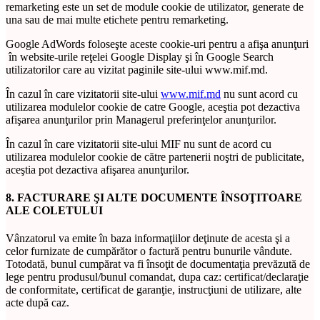
remarketing este un set de module cookie de utilizator, generate de
una sau de mai multe etichete pentru remarketing.
Google AdWords foloseşte aceste cookie-uri pentru a afişa anunţuri
în website-urile reţelei Google Display şi în Google Search
utilizatorilor care au vizitat paginile site-ului www.mif.md.
În cazul în care vizitatorii site-ului
www.mif.md
nu sunt acord cu
utilizarea modulelor cookie de catre Google, aceştia pot dezactiva
afişarea anunţurilor prin Managerul preferinţelor anunţurilor.
În cazul în care vizitatorii site-ului MIF nu sunt de acord cu
utilizarea modulelor cookie de către partenerii noştri de publicitate,
aceştia pot dezactiva afişarea anunţurilor.
8. FACTURARE ŞI ALTE DOCUMENTE ÎNSOŢITOARE
ALE COLETULUI
Vânzatorul va emite în baza informaţiilor deţinute de acesta şi a
celor furnizate de cumpărător o factură pentru bunurile vândute.
Totodată, bunul cumpărat va fi însoţit de documentaţia prevăzută de
lege pentru produsul/bunul comandat, dupa caz: certificat/declaraţie
de conformitate, certificat de garanţie, instrucţiuni de utilizare, alte
acte după caz.