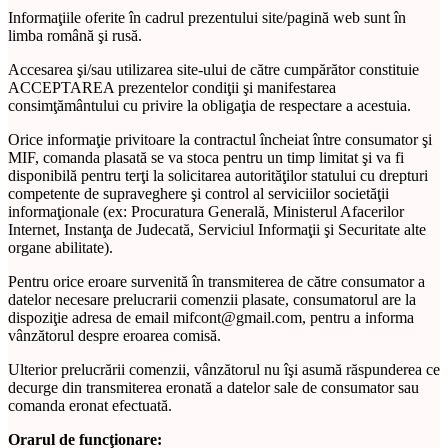
Informaţiile oferite în cadrul prezentului site/pagină web sunt în
limba română şi rusă.
Accesarea şi/sau utilizarea site-ului de către cumpărător constituie
ACCEPTAREA prezentelor condiţii şi manifestarea
consimţământului cu privire la obligaţia de respectare a acestuia.
Orice informaţie privitoare la contractul încheiat între consumator şi
MIF, comanda plasată se va stoca pentru un timp limitat şi va fi
disponibilă pentru terţi la solicitarea autorităţilor statului cu drepturi
competente de supraveghere şi control al serviciilor societăţii
informaţionale (ex: Procuratura Generală, Ministerul Afacerilor
Internet, Instanţa de Judecată, Serviciul Informaţii şi Securitate alte
organe abilitate).
Pentru orice eroare survenită în transmiterea de către consumator a
datelor necesare prelucrarii comenzii plasate, consumatorul are la
dispoziţie adresa de email mifcont@gmail.com, pentru a informa
vânzătorul despre eroarea comisă.
Ulterior prelucrării comenzii, vânzătorul nu îşi asumă răspunderea ce
decurge din transmiterea eronată a datelor sale de consumator sau
comanda eronat efectuată.
Orarul de funcţionare: