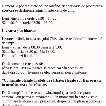
Comenzile pot fi plasate online oricând, dar perioada de procesare a
acestora se desfăşoară zilnic în intervalul de timp:
Luni-vineri între orele 08:30 – 17:30;
Sâmbătă între orele 08:30 – 13:00;
Livrarea și achitarea:
Livrarea mărfii, în raza orașului Chișinău, se realizează în intervalul
de timp:
Luni – vineri: de la 08:30 până la 17:30;
Sâmbăta: de la 08:30 până la 13:00;
Duminică – zi liberă.
Dacă comanda este plasată:
până la ora 13:00 – livrarea se efectuează în aceeaşi zi;
după ora 13:00 – livrarea se efectuează în ziua următoare;
*Comenzile plasate în zilele de sărbători legale vor fi procesate
în următoarea zi lucrătoare.
Dacă cumpărătorul este nou, vânzătorul îşi asumă acceptarea
comenzii din partea cumpărătorului în momentul în care exista o
confirmare telefonică sau prin email, despre faptul plasării comenzii
de către acesta.