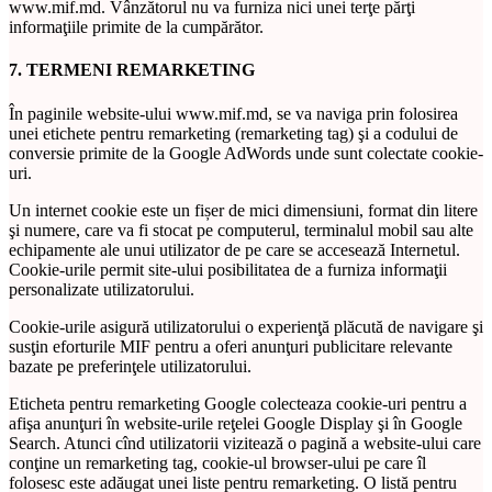
www.mif.md. Vânzătorul nu va furniza nici unei terţe părţi
informaţiile primite de la cumpărător.
7. TERMENI REMARKETING
În paginile website-ului www.mif.md, se va naviga prin folosirea
unei etichete pentru remarketing (remarketing tag) şi a codului de
conversie primite de la Google AdWords unde sunt colectate cookie-
uri.
Un internet cookie este un fișer de mici dimensiuni, format din litere
şi numere, care va fi stocat pe computerul, terminalul mobil sau alte
echipamente ale unui utilizator de pe care se accesează Internetul.
Cookie-urile permit site-ului posibilitatea de a furniza informaţii
personalizate utilizatorului.
Cookie-urile asigură utilizatorului o experienţă plăcută de navigare şi
susţin eforturile MIF pentru a oferi anunţuri publicitare relevante
bazate pe preferinţele utilizatorului.
Eticheta pentru remarketing Google colecteaza cookie-uri pentru a
afişa anunţuri în website-urile reţelei Google Display şi în Google
Search. Atunci cînd utilizatorii vizitează o pagină a website-ului care
conţine un remarketing tag, cookie-ul browser-ului pe care îl
folosesc este adăugat unei liste pentru remarketing. O listă pentru