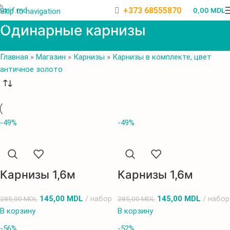
+373 68555870
0,00
MDL
Skip to navigation
Skip to main content
Одинарные карнизы
Главная
»
Магазин
»
Карнизы
»
Карнизы в комплекте, цвет
античное золото
-49%
-49%
Карнизы 1,6м
Карнизы 1,6м
145,00
MDL
набор
145,00
MDL
набор
285,00
MDL
285,00
MDL
В корзину
В корзину
-56%
-52%