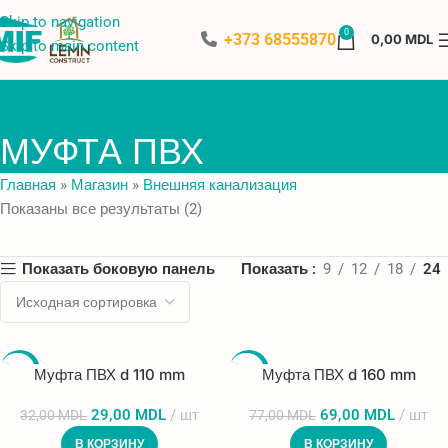
Skip to navigation
0
+373 68555870
0,00
MDL
Skip to main content
МУФТА ПВХ
Главная
»
Магазин
»
Внешняя канализация
Показаны все результаты (2)
Показать боковую панель
Показать
9
12
18
24
-9%
-10%
Муфта ПВХ d 110 mm
Муфта ПВХ d 160 mm
29,00
MDL
шт
69,00
MDL
шт
32,00
MDL
77,00
MDL
В КОРЗИНУ
В КОРЗИНУ