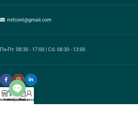
mifcont@gmail.com
Пн-Пт: 08:30 - 17:00 | Сб: 08:30 - 13:00
0
Open chaty
агазин
Фильтры
Избранное
Заказ
Мой аккаунт
КАТАЛОГ
ИНФОРМАЦИЯ
copyright © 2024 MIF SA
| developed by
Mandarin Studio
.