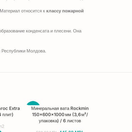
 Материал относится к
классу пожарной
образование конденсата и плесени. Она
ии Республики Молдова.
roc Extra
Минеральная вата Rockmin
-25%
4 плит)
150×600×1000 мм (3,6 м²/
упаковка) / 6 листов
m2