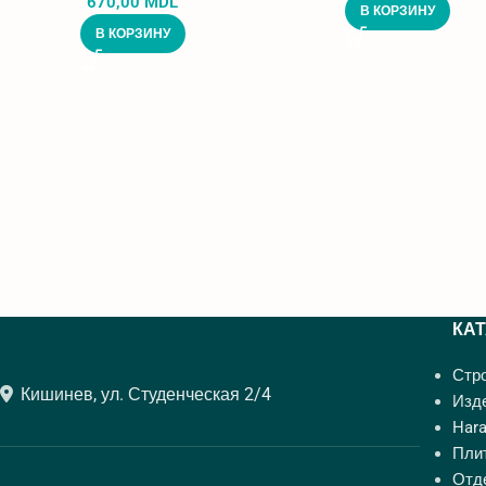
670,00
MDL
В КОРЗИНУ
В КОРЗИНУ
КА
Стр
Кишинев, ул. Студенческая 2/4
Изде
Hara
Пли
Отд