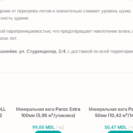
щения от перегрева летом и значительно снижает уровень шума.
сность здания.
й паропроницаемостью, что предотвращает накопление влаги, 
огих лет.
ишинёве
,
ул. Студенцилор, 2/4
, с доставкой по всей территор
OLL
Минеральная вата Paroc Extra
Минеральная вата Pa
2
100мм (5,95 м²/упаковка)
50мм (10,42 м²/1
99,00
MDL
м2
50,47
MDL