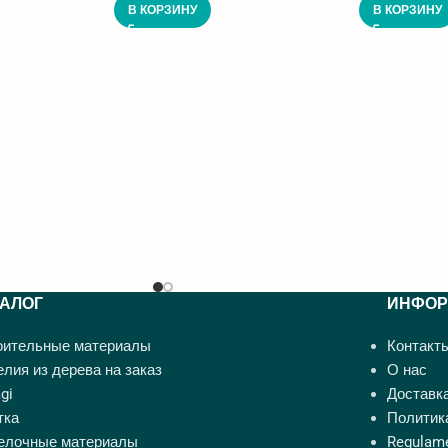
В КОРЗИНУ
В КОРЗИНУ
ТАЛОГ
ИНФОР
оительные материалы
Контакт
лия из дерева на заказ
О нас
gi
Доставка
тка
Политик
елочные материалы
Regulame