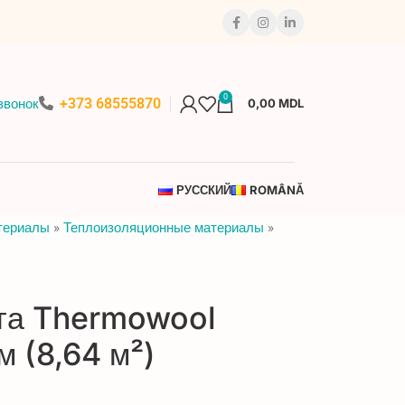
0
+373 68555870
звонок
0,00
MDL
РУССКИЙ
ROMÂNĂ
териалы
»
Теплоизоляционные материалы
»
та Thermowool
 (8,64 м²)