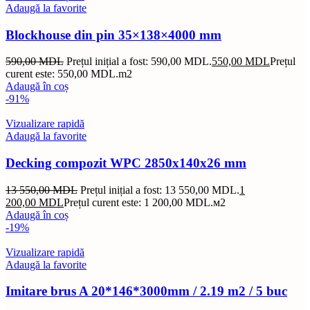
Adaugă la favorite
Blockhouse din pin 35×138×4000 mm
590,00
MDL
Prețul inițial a fost: 590,00 MDL.
550,00
MDL
Prețul
curent este: 550,00 MDL.
m2
Adaugă în coș
-91%
Vizualizare rapidă
Adaugă la favorite
Decking compozit WPC 2850x140x26 mm
13 550,00
MDL
Prețul inițial a fost: 13 550,00 MDL.
1
200,00
MDL
Prețul curent este: 1 200,00 MDL.
м2
Adaugă în coș
-19%
Vizualizare rapidă
Adaugă la favorite
Imitare brus A 20*146*3000mm / 2.19 m2 / 5 buc