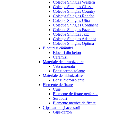
Colecție Shinglas Western
Colecție Shinglas Classic
Colecție Shinglas Country
Colecția Shinglas Rancho
Colecție Shinglas Ultra
Colecție Shinglas Continent
Colectie Shinglas Fazenda
Colecție Shinglas Jazz
Colecție Shinglas Atlantica
Colectie Shinglas Optima
Blocuri și cărămizi
Blocuri din beton
Cărămizi
Materiale de termoizolare
Vată minerală
Benzi termoizolante
Materiale de hidroizolare
Benzi hidroizolante
Elemente de fixare
Cuie
Elemente de fixare perforate
Șuruburi
Elemente metrice de fixare
Gips-carton și accesorii
Gips-carton