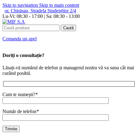
Skip to navigation
Skip to main content
or. Chisinau, Stradela Studenților 2/4
Lu-Vi: 08:30 - 17:00 | Sa: 08:30 - 13:00
Caută
Сomanda un apel
Doriți o consultație?
Lăsați-vă numărul de telefon și managerul nostru vă va suna cât mai
curând posibil.
Cum te numești?
*
Număr de telefon
*