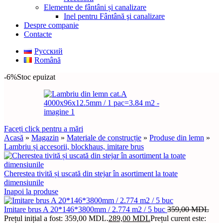
Elemente de fântâni și canalizare
Inel pentru Fântână şi canalizare
Despre companie
Contacte
Русский
Română
-6%
Stoc epuizat
Faceți click pentru a mări
Acasă
»
Magazin
»
Materiale de construcție
»
Produse din lemn
»
Lambriu și accesorii, blockhaus, imitare brus
Cherestea tivită și uscată din stejar în asortiment la toate
dimensiunile
Inapoi la produse
Imitare brus A 20*146*3800mm / 2.774 m2 / 5 buc
359,00
MDL
Prețul inițial a fost: 359,00 MDL.
289,00
MDL
Prețul curent este: