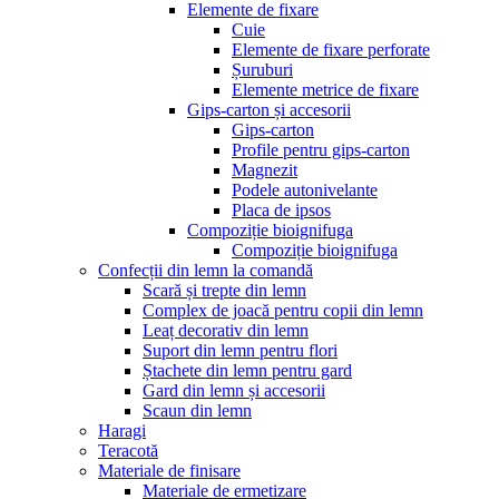
Elemente de fixare
Cuie
Elemente de fixare perforate
Șuruburi
Elemente metrice de fixare
Gips-carton și accesorii
Gips-carton
Profile pentru gips-carton
Magnezit
Podele autonivelante
Placa de ipsos
Compoziție bioignifuga
Compoziție bioignifuga
Confecții din lemn la comandă
Scară și trepte din lemn
Complex de joacă pentru copii din lemn
Leaț decorativ din lemn
Suport din lemn pentru flori
Ștachete din lemn pentru gard
Gard din lemn și accesorii
Scaun din lemn
Haragi
Teracotă
Materiale de finisare
Materiale de ermetizare