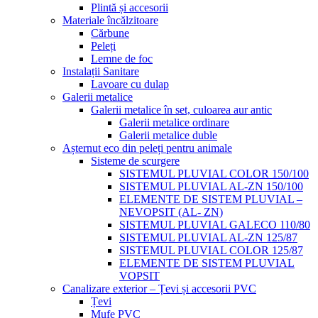
Plintă și accesorii
Materiale încălzitoare
Cărbune
Peleți
Lemne de foc
Instalații Sanitare
Lavoare cu dulap
Galerii metalice
Galerii metalice în set, culoarea aur antic
Galerii metalice ordinare
Galerii metalice duble
Așternut eco din peleți pentru animale
Sisteme de scurgere
SISTEMUL PLUVIAL COLOR 150/100
SISTEMUL PLUVIAL AL-ZN 150/100
ELEMENTE DE SISTEM PLUVIAL –
NEVOPSIT (AL- ZN)
SISTEMUL PLUVIAL GALECO 110/80
SISTEMUL PLUVIAL AL-ZN 125/87
SISTEMUL PLUVIAL COLOR 125/87
ELEMENTE DE SISTEM PLUVIAL
VOPSIT
Canalizare exterior – Țevi și accesorii PVC
Țevi
Mufe PVC