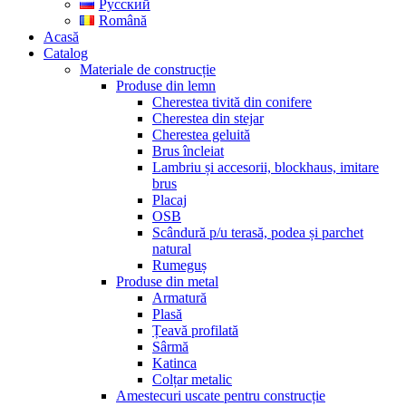
Русский
Română
Acasă
Catalog
Materiale de construcție
Produse din lemn
Cherestea tivită din conifere
Cherestea din stejar
Cherestea geluită
Brus încleiat
Lambriu și accesorii, blockhaus, imitare
brus
Placaj
OSB
Scândură p/u terasă, podea și parchet
natural
Rumeguș
Produse din metal
Armatură
Plasă
Țeavă profilată
Sârmă
Katinca
Colțar metalic
Amestecuri uscate pentru construcție