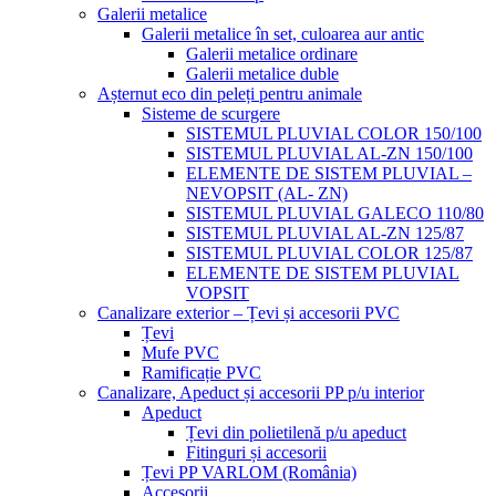
Galerii metalice
Galerii metalice în set, culoarea aur antic
Galerii metalice ordinare
Galerii metalice duble
Așternut eco din peleți pentru animale
Sisteme de scurgere
SISTEMUL PLUVIAL COLOR 150/100
SISTEMUL PLUVIAL AL-ZN 150/100
ELEMENTE DE SISTEM PLUVIAL –
NEVOPSIT (AL- ZN)
SISTEMUL PLUVIAL GALECO 110/80
SISTEMUL PLUVIAL AL-ZN 125/87
SISTEMUL PLUVIAL COLOR 125/87
ELEMENTE DE SISTEM PLUVIAL
VOPSIT
Canalizare exterior – Țevi și accesorii PVC
Țevi
Mufe PVC
Ramificație PVC
Canalizare, Apeduct și accesorii PP p/u interior
Apeduct
Țevi din polietilenă p/u apeduct
Fitinguri și accesorii
Țevi PP VARLOM (România)
Accesorii