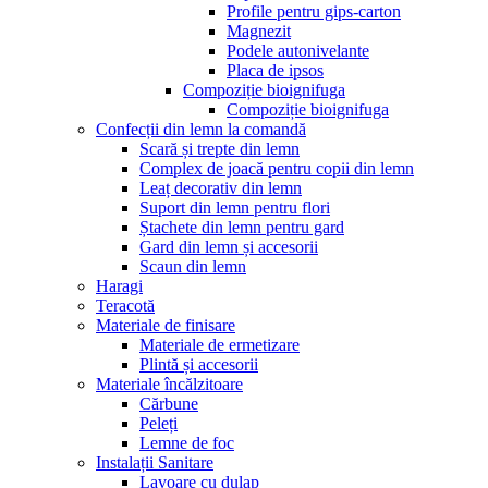
Profile pentru gips-carton
Magnezit
Podele autonivelante
Placa de ipsos
Compoziție bioignifuga
Compoziție bioignifuga
Confecții din lemn la comandă
Scară și trepte din lemn
Complex de joacă pentru copii din lemn
Leaț decorativ din lemn
Suport din lemn pentru flori
Ștachete din lemn pentru gard
Gard din lemn și accesorii
Scaun din lemn
Haragi
Teracotă
Materiale de finisare
Materiale de ermetizare
Plintă și accesorii
Materiale încălzitoare
Cărbune
Peleți
Lemne de foc
Instalații Sanitare
Lavoare cu dulap