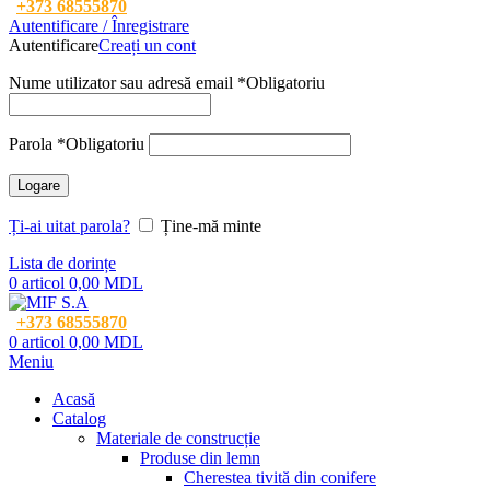
+373 68555870
Autentificare / Înregistrare
Autentificare
Creați un cont
Nume utilizator sau adresă email
*
Obligatoriu
Parola
*
Obligatoriu
Logare
Ți-ai uitat parola?
Ține-mă minte
Lista de dorințe
0
articol
0,00
MDL
+373 68555870
0
articol
0,00
MDL
Meniu
Acasă
Catalog
Materiale de construcție
Produse din lemn
Cherestea tivită din conifere