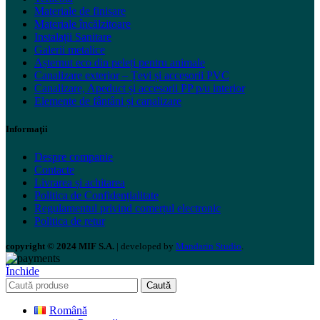
Materiale de finisare
Materiale încălzitoare
Instalații Sanitare
Galerii metalice
Așternut eco din peleți pentru animale
Canalizare exterior – Țevi și accesorii PVC
Canalizare, Apeduct și accesorii PP p/u interior
Elemente de fântâni și canalizare
Informaţii
Despre companie
Contacte
Livrarea și achitarea
Politica de Confidențialitate
Regulamentul privind comerțul electronic
Politica de retur
copyright © 2024 MIF S.A.
| developed by
Mandarin Studio
.
Închide
Caută
Română