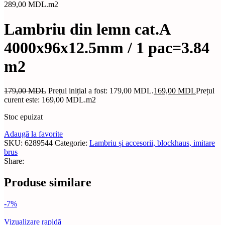
289,00 MDL.
m2
Lambriu din lemn cat.A
4000x96x12.5mm / 1 pac=3.84
m2
179,00
MDL
Prețul inițial a fost: 179,00 MDL.
169,00
MDL
Prețul
curent este: 169,00 MDL.
m2
Stoc epuizat
Adaugă la favorite
SKU:
6289544
Categorie:
Lambriu și accesorii, blockhaus, imitare
brus
Share:
Produse similare
-7%
Vizualizare rapidă