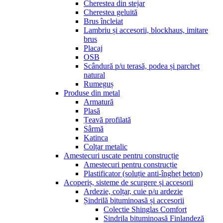
Cherestea din stejar
Cherestea geluită
Brus încleiat
Lambriu și accesorii, blockhaus, imitare
brus
Placaj
OSB
Scândură p/u terasă, podea și parchet
natural
Rumeguș
Produse din metal
Armatură
Plasă
Țeavă profilată
Sârmă
Katinca
Colțar metalic
Amestecuri uscate pentru construcție
Amestecuri pentru construcție
Plastificator (soluție anti-îngheț beton)
Acoperiș, sisteme de scurgere și accesorii
Ardezie, colțar, cuie p/u ardezie
Șindrilă bituminoasă și accesorii
Colectie Shinglas Comfort
Sindrila bituminoasă Finlandeză