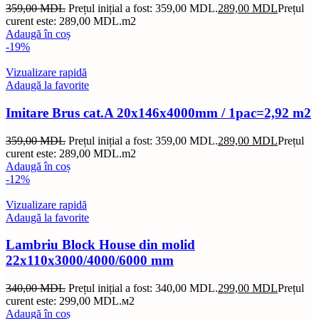
359,00
MDL
Prețul inițial a fost: 359,00 MDL.
289,00
MDL
Prețul
curent este: 289,00 MDL.
m2
Adaugă în coș
-19%
Vizualizare rapidă
Adaugă la favorite
Imitare Brus cat.A 20x146x4000mm / 1pac=2,92 m2
359,00
MDL
Prețul inițial a fost: 359,00 MDL.
289,00
MDL
Prețul
curent este: 289,00 MDL.
m2
Adaugă în coș
-12%
Vizualizare rapidă
Adaugă la favorite
Lambriu Block House din molid
22x110x3000/4000/6000 mm
340,00
MDL
Prețul inițial a fost: 340,00 MDL.
299,00
MDL
Prețul
curent este: 299,00 MDL.
м2
Adaugă în coș