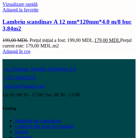
Vizualizare rapidă
Adaugă la favorite
Lambriu scandinav A 12 mm*120mm*4.0 m/8 buc
3,84m2
199,00
MDL
Prețul inițial a fost: 199,00 MDL.
179,00
MDL
Prețul
curent este: 179,00 MDL.
m2
Adaugă în coș
or. Chisinau, Stradela Studenților 2/4
+373 68555870
mifcont@gmail.com
Lu-Vi: 08:30 - 17:00 | Sa: 08:30 - 13:00
Catalog
Materiale de construcție
Confecții din lemn la comandă
Haragi
Teracotă