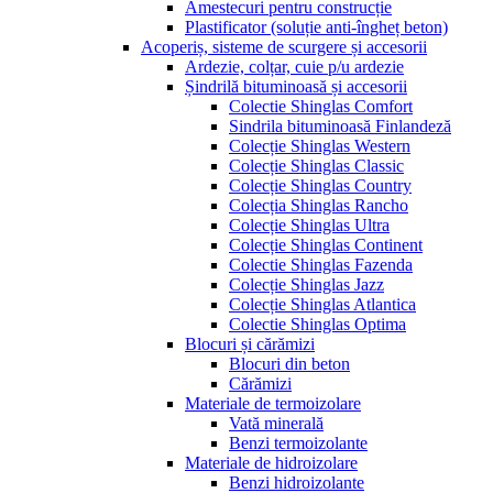
Amestecuri pentru construcție
Plastificator (soluție anti-îngheț beton)
Acoperiș, sisteme de scurgere și accesorii
Ardezie, colțar, cuie p/u ardezie
Șindrilă bituminoasă și accesorii
Colectie Shinglas Comfort
Sindrila bituminoasă Finlandeză
Colecție Shinglas Western
Colecție Shinglas Classic
Colecție Shinglas Country
Colecția Shinglas Rancho
Colecție Shinglas Ultra
Colecție Shinglas Continent
Colectie Shinglas Fazenda
Colecție Shinglas Jazz
Colecție Shinglas Atlantica
Colectie Shinglas Optima
Blocuri și cărămizi
Blocuri din beton
Cărămizi
Materiale de termoizolare
Vată minerală
Benzi termoizolante
Materiale de hidroizolare
Benzi hidroizolante