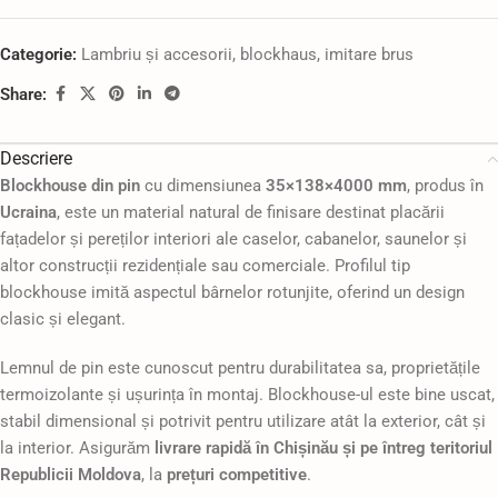
Categorie:
Lambriu și accesorii, blockhaus, imitare brus
Share:
Descriere
Blockhouse din pin
cu dimensiunea
35×138×4000 mm
, produs în
Ucraina
, este un material natural de finisare destinat placării
fațadelor și pereților interiori ale caselor, cabanelor, saunelor și
altor construcții rezidențiale sau comerciale. Profilul tip
blockhouse imită aspectul bârnelor rotunjite, oferind un design
clasic și elegant.
Lemnul de pin este cunoscut pentru durabilitatea sa, proprietățile
termoizolante și ușurința în montaj. Blockhouse-ul este bine uscat,
stabil dimensional și potrivit pentru utilizare atât la exterior, cât și
la interior. Asigurăm
livrare rapidă în Chișinău și pe întreg teritoriul
Republicii Moldova
, la
prețuri competitive
.