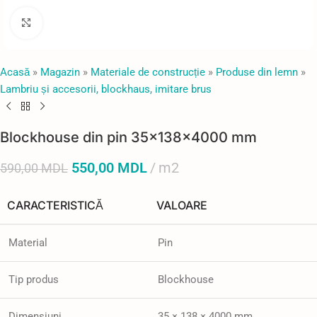
Faceți click pentru a mări
Acasă
»
Magazin
»
Materiale de construcție
»
Produse din lemn
»
Lambriu și accesorii, blockhaus, imitare brus
Blockhouse din pin 35×138×4000 mm
550,00
MDL
m2
590,00
MDL
CARACTERISTICĂ
VALOARE
Material
Pin
Tip produs
Blockhouse
Dimensiuni
35 × 138 × 4000 mm