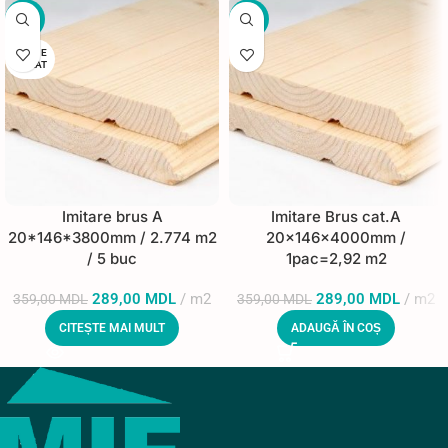
-19%
-19%
STOC E
PUIZAT
Imitare brus A
Imitare Brus cat.A
20*146*3800mm / 2.774 m2
20x146x4000mm /
/ 5 buc
1pac=2,92 m2
289,00
MDL
m2
289,00
MDL
m2
359,00
MDL
359,00
MDL
CITEȘTE MAI MULT
ADAUGĂ ÎN COȘ