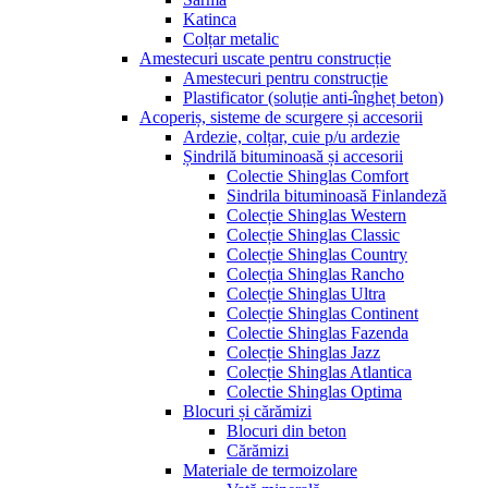
Katinca
Colțar metalic
Amestecuri uscate pentru construcție
Amestecuri pentru construcție
Plastificator (soluție anti-îngheț beton)
Acoperiș, sisteme de scurgere și accesorii
Ardezie, colțar, cuie p/u ardezie
Șindrilă bituminoasă și accesorii
Colectie Shinglas Comfort
Sindrila bituminoasă Finlandeză
Colecție Shinglas Western
Colecție Shinglas Classic
Colecție Shinglas Country
Colecția Shinglas Rancho
Colecție Shinglas Ultra
Colecție Shinglas Continent
Colectie Shinglas Fazenda
Colecție Shinglas Jazz
Colecție Shinglas Atlantica
Colectie Shinglas Optima
Blocuri și cărămizi
Blocuri din beton
Cărămizi
Materiale de termoizolare