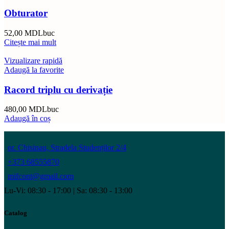
Obturator
52,00
MDL
buc
Citește mai mult
Vizualizare rapidă
Adaugă la favorite
Racord triplu cu derivație
480,00
MDL
buc
Adaugă în coș
or. Chisinau, Stradela Studenților 2/4
+373 68555870
mifcont@gmail.com
Lu-Vi: 08:30 - 17:00 | Sa: 08:30 - 13:00
Catalog