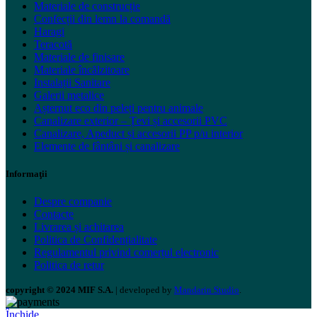
Materiale de construcție
Confecții din lemn la comandă
Haragi
Teracotă
Materiale de finisare
Materiale încălzitoare
Instalații Sanitare
Galerii metalice
Așternut eco din peleți pentru animale
Canalizare exterior – Țevi și accesorii PVC
Canalizare, Apeduct și accesorii PP p/u interior
Elemente de fântâni și canalizare
Informaţii
Despre companie
Contacte
Livrarea și achitarea
Politica de Confidențialitate
Regulamentul privind comerțul electronic
Politica de retur
copyright © 2024 MIF S.A.
| developed by
Mandarin Studio
.
Închide