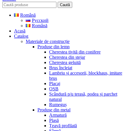
Caută
Română
Русский
Română
Acasă
Catalog
Materiale de construcție
Produse din lemn
Cherestea tivită din conifere
Cherestea din stejar
Cherestea geluită
Brus încleiat
Lambriu și accesorii, blockhaus, imitare
brus
Placaj
OSB
Scândură p/u terasă, podea și parchet
natural
Rumeguș
Produse din metal
Armatură
Plasă
Țeavă profilată
Sârmă