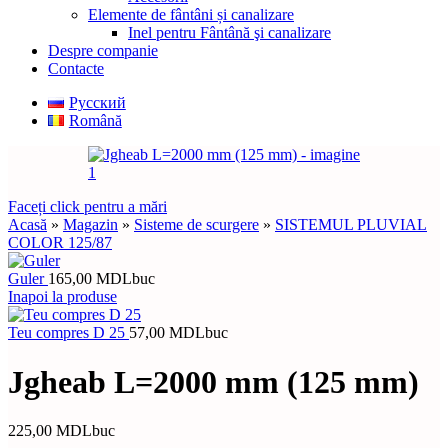
Elemente de fântâni și canalizare
Inel pentru Fântână şi canalizare
Despre companie
Contacte
Русский
Română
Faceți click pentru a mări
Acasă
»
Magazin
»
Sisteme de scurgere
»
SISTEMUL PLUVIAL
COLOR 125/87
Guler
165,00
MDL
buc
Inapoi la produse
Teu compres D 25
57,00
MDL
buc
Jgheab L=2000 mm (125 mm)
225,00
MDL
buc