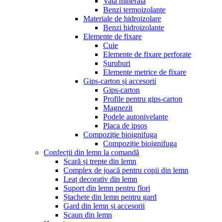
Vată minerală
Benzi termoizolante
Materiale de hidroizolare
Benzi hidroizolante
Elemente de fixare
Cuie
Elemente de fixare perforate
Șuruburi
Elemente metrice de fixare
Gips-carton și accesorii
Gips-carton
Profile pentru gips-carton
Magnezit
Podele autonivelante
Placa de ipsos
Compoziție bioignifuga
Compoziție bioignifuga
Confecții din lemn la comandă
Scară și trepte din lemn
Complex de joacă pentru copii din lemn
Leaț decorativ din lemn
Suport din lemn pentru flori
Ștachete din lemn pentru gard
Gard din lemn și accesorii
Scaun din lemn