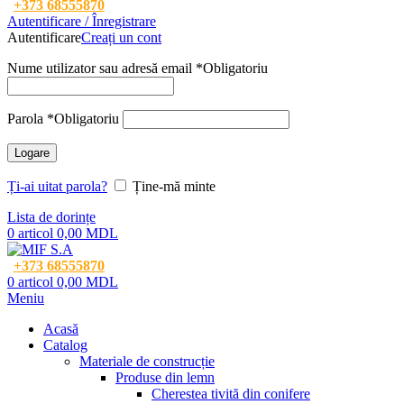
+373 68555870
Autentificare / Înregistrare
Autentificare
Creați un cont
Nume utilizator sau adresă email
*
Obligatoriu
Parola
*
Obligatoriu
Logare
Ți-ai uitat parola?
Ține-mă minte
Lista de dorințe
0
articol
0,00
MDL
+373 68555870
0
articol
0,00
MDL
Meniu
Acasă
Catalog
Materiale de construcție
Produse din lemn
Cherestea tivită din conifere