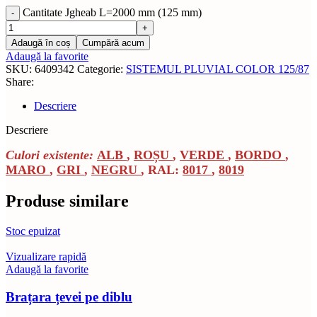
Cantitate Jgheab L=2000 mm (125 mm)
Adaugă în coș
Cumpără acum
Adaugă la favorite
SKU:
6409342
Categorie:
SISTEMUL PLUVIAL COLOR 125/87
Share:
Descriere
Descriere
Culori existente:
ALB
,
ROȘU
,
VERDE
,
BORDO
,
MARO
,
GRI
,
NEGRU
, RAL:
8017
,
8019
Produse similare
Stoc epuizat
Vizualizare rapidă
Adaugă la favorite
Brațara țevei pe diblu