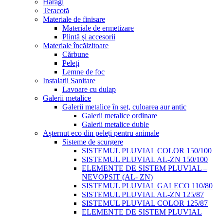
Haragi
Teracotă
Materiale de finisare
Materiale de ermetizare
Plintă și accesorii
Materiale încălzitoare
Cărbune
Peleți
Lemne de foc
Instalații Sanitare
Lavoare cu dulap
Galerii metalice
Galerii metalice în set, culoarea aur antic
Galerii metalice ordinare
Galerii metalice duble
Așternut eco din peleți pentru animale
Sisteme de scurgere
SISTEMUL PLUVIAL COLOR 150/100
SISTEMUL PLUVIAL AL-ZN 150/100
ELEMENTE DE SISTEM PLUVIAL –
NEVOPSIT (AL- ZN)
SISTEMUL PLUVIAL GALECO 110/80
SISTEMUL PLUVIAL AL-ZN 125/87
SISTEMUL PLUVIAL COLOR 125/87
ELEMENTE DE SISTEM PLUVIAL