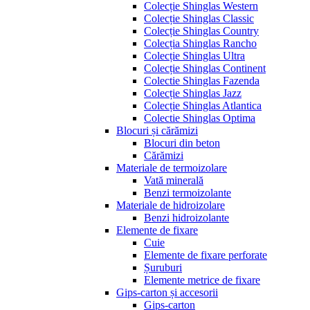
Colecție Shinglas Western
Colecție Shinglas Classic
Colecție Shinglas Country
Colecția Shinglas Rancho
Colecție Shinglas Ultra
Colecție Shinglas Continent
Colectie Shinglas Fazenda
Colecție Shinglas Jazz
Colecție Shinglas Atlantica
Colectie Shinglas Optima
Blocuri și cărămizi
Blocuri din beton
Cărămizi
Materiale de termoizolare
Vată minerală
Benzi termoizolante
Materiale de hidroizolare
Benzi hidroizolante
Elemente de fixare
Cuie
Elemente de fixare perforate
Șuruburi
Elemente metrice de fixare
Gips-carton și accesorii
Gips-carton