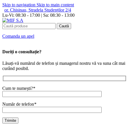
Skip to navigation
Skip to main content
or. Chisinau, Stradela Studenților 2/4
Lu-Vi: 08:30 - 17:00 | Sa: 08:30 - 13:00
Caută
Сomanda un apel
Doriți o consultație?
Lăsați-vă numărul de telefon și managerul nostru vă va suna cât mai
curând posibil.
Cum te numești?
*
Număr de telefon
*