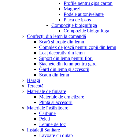
Profile pentru gips-carton
Magnezit
Podele autonivelante
Placa de ipsos
Compoziție bioignifuga
Compoziție bioignifuga
Confecții din lemn la comandă
Scară și trepte din lemn
Complex de joacă pentru copii din lemn
Leaț decorativ din lemn
Suport din lemn pentru flori
Ștachete din lemn pentru gard
Gard din lemn și accesorii
Scaun din lemn
Haragi
Teracotă
Materiale de finisare
Materiale de ermetizare
Plintă și accesorii
Materiale încălzitoare
Cărbune
Peleți
Lemne de foc
Instalații Sanitare
Lavoare cu dulap