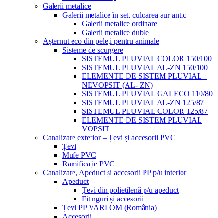
Galerii metalice
Galerii metalice în set, culoarea aur antic
Galerii metalice ordinare
Galerii metalice duble
Așternut eco din peleți pentru animale
Sisteme de scurgere
SISTEMUL PLUVIAL COLOR 150/100
SISTEMUL PLUVIAL AL-ZN 150/100
ELEMENTE DE SISTEM PLUVIAL –
NEVOPSIT (AL- ZN)
SISTEMUL PLUVIAL GALECO 110/80
SISTEMUL PLUVIAL AL-ZN 125/87
SISTEMUL PLUVIAL COLOR 125/87
ELEMENTE DE SISTEM PLUVIAL
VOPSIT
Canalizare exterior – Țevi și accesorii PVC
Țevi
Mufe PVC
Ramificație PVC
Canalizare, Apeduct și accesorii PP p/u interior
Apeduct
Țevi din polietilenă p/u apeduct
Fitinguri și accesorii
Țevi PP VARLOM (România)
Accesorii