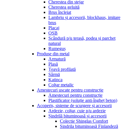
Cherestea din stejar
Cherestea geluită
Brus încleiat
Lambriu și accesorii, blockhaus, imitare
brus
Placaj
OSB
Scândură p/u terasă, podea și parchet
natural
Rumeguș
Produse din metal
Armatură
Plasă
Țeavă profilată
Sârmă
Katinca
Colțar metalic
Amestecuri uscate pentru construcție
Amestecuri pentru construcție
Plastificator (soluție anti-îngheț beton)
Acoperiș, sisteme de scurgere și accesorii
Ardezie, colțar, cuie p/u ardezie
Șindrilă bituminoasă și accesorii
Colectie Shinglas Comfort
Sindrila bituminoasă Finlandeză