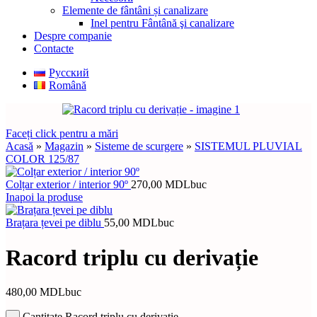
Elemente de fântâni și canalizare
Inel pentru Fântână şi canalizare
Despre companie
Contacte
Русский
Română
Faceți click pentru a mări
Acasă
»
Magazin
»
Sisteme de scurgere
»
SISTEMUL PLUVIAL
COLOR 125/87
Colțar exterior / interior 90º
270,00
MDL
buc
Inapoi la produse
Brațara țevei pe diblu
55,00
MDL
buc
Racord triplu cu derivație
480,00
MDL
buc
Cantitate Racord triplu cu derivație