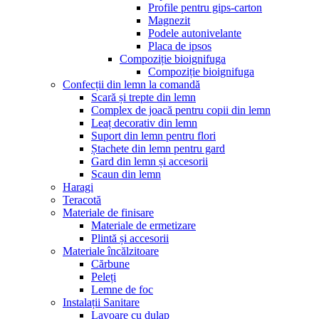
Profile pentru gips-carton
Magnezit
Podele autonivelante
Placa de ipsos
Compoziție bioignifuga
Compoziție bioignifuga
Confecții din lemn la comandă
Scară și trepte din lemn
Complex de joacă pentru copii din lemn
Leaț decorativ din lemn
Suport din lemn pentru flori
Ștachete din lemn pentru gard
Gard din lemn și accesorii
Scaun din lemn
Haragi
Teracotă
Materiale de finisare
Materiale de ermetizare
Plintă și accesorii
Materiale încălzitoare
Cărbune
Peleți
Lemne de foc
Instalații Sanitare
Lavoare cu dulap