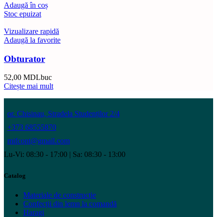
Adaugă în coș
Stoc epuizat
Vizualizare rapidă
Adaugă la favorite
Obturator
52,00
MDL
buc
Citește mai mult
or. Chisinau, Stradela Studenților 2/4
+373 68555870
mifcont@gmail.com
Lu-Vi: 08:30 - 17:00 | Sa: 08:30 - 13:00
Catalog
Materiale de construcție
Confecții din lemn la comandă
Haragi