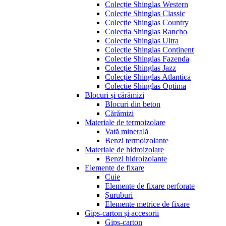
Colecție Shinglas Western
Colecție Shinglas Classic
Colecție Shinglas Country
Colecția Shinglas Rancho
Colecție Shinglas Ultra
Colecție Shinglas Continent
Colectie Shinglas Fazenda
Colecție Shinglas Jazz
Colecție Shinglas Atlantica
Colectie Shinglas Optima
Blocuri și cărămizi
Blocuri din beton
Cărămizi
Materiale de termoizolare
Vată minerală
Benzi termoizolante
Materiale de hidroizolare
Benzi hidroizolante
Elemente de fixare
Cuie
Elemente de fixare perforate
Șuruburi
Elemente metrice de fixare
Gips-carton și accesorii
Gips-carton