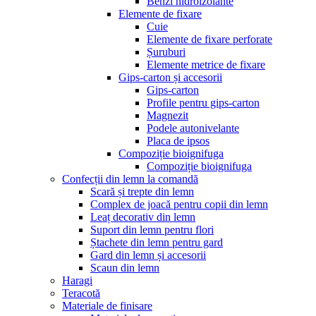
Benzi hidroizolante
Elemente de fixare
Cuie
Elemente de fixare perforate
Șuruburi
Elemente metrice de fixare
Gips-carton și accesorii
Gips-carton
Profile pentru gips-carton
Magnezit
Podele autonivelante
Placa de ipsos
Compoziție bioignifuga
Compoziție bioignifuga
Confecții din lemn la comandă
Scară și trepte din lemn
Complex de joacă pentru copii din lemn
Leaț decorativ din lemn
Suport din lemn pentru flori
Ștachete din lemn pentru gard
Gard din lemn și accesorii
Scaun din lemn
Haragi
Teracotă
Materiale de finisare