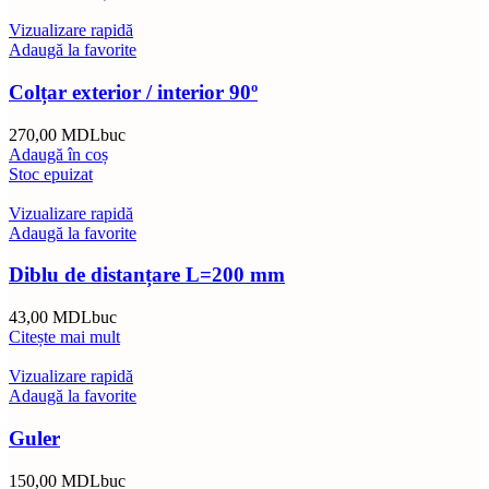
Vizualizare rapidă
Adaugă la favorite
Colțar exterior / interior 90º
270,00
MDL
buc
Adaugă în coș
Stoc epuizat
Vizualizare rapidă
Adaugă la favorite
Diblu de distanțare L=200 mm
43,00
MDL
buc
Citește mai mult
Vizualizare rapidă
Adaugă la favorite
Guler
150,00
MDL
buc