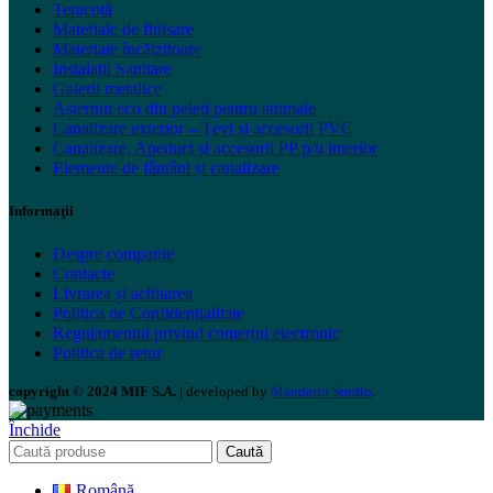
Teracotă
Materiale de finisare
Materiale încălzitoare
Instalații Sanitare
Galerii metalice
Așternut eco din peleți pentru animale
Canalizare exterior – Țevi și accesorii PVC
Canalizare, Apeduct și accesorii PP p/u interior
Elemente de fântâni și canalizare
Informaţii
Despre companie
Contacte
Livrarea și achitarea
Politica de Confidențialitate
Regulamentul privind comerțul electronic
Politica de retur
copyright © 2024 MIF S.A.
| developed by
Mandarin Studio
.
Închide
Caută
Română