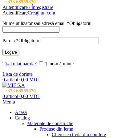
+373 68555870
Autentificare / Înregistrare
Autentificare
Creați un cont
Nume utilizator sau adresă email
*
Obligatoriu
Parola
*
Obligatoriu
Logare
Ți-ai uitat parola?
Ține-mă minte
Lista de dorințe
0
articol
0,00
MDL
+373 68555870
0
articol
0,00
MDL
Meniu
Acasă
Catalog
Materiale de construcție
Produse din lemn
Cherestea tivită din conifere