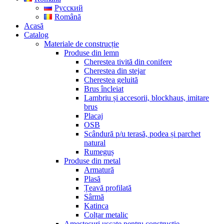
Русский
Română
Acasă
Catalog
Materiale de construcție
Produse din lemn
Cherestea tivită din conifere
Cherestea din stejar
Cherestea geluită
Brus încleiat
Lambriu și accesorii, blockhaus, imitare
brus
Placaj
OSB
Scândură p/u terasă, podea și parchet
natural
Rumeguș
Produse din metal
Armatură
Plasă
Țeavă profilată
Sârmă
Katinca
Colțar metalic
Amestecuri uscate pentru construcție