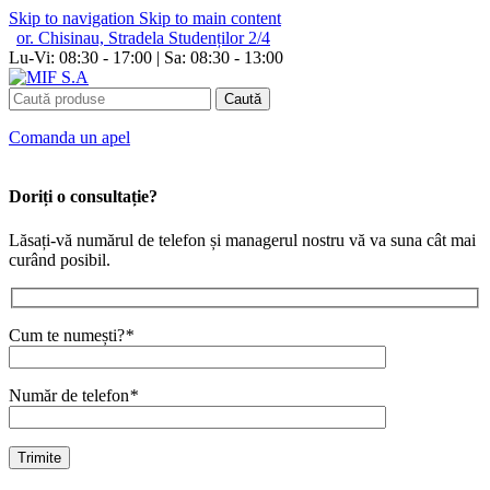
Skip to navigation
Skip to main content
or. Chisinau, Stradela Studenților 2/4
Lu-Vi: 08:30 - 17:00 | Sa: 08:30 - 13:00
Caută
Сomanda un apel
Doriți o consultație?
Lăsați-vă numărul de telefon și managerul nostru vă va suna cât mai
curând posibil.
Cum te numești?
*
Număr de telefon
*