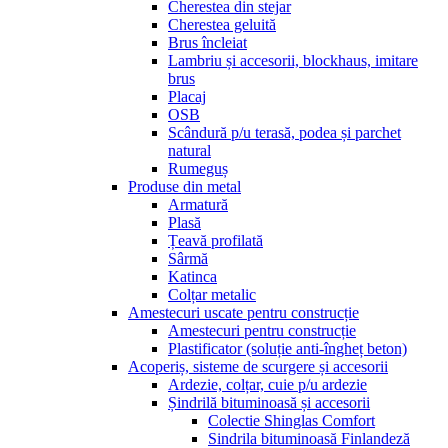
Cherestea din stejar
Cherestea geluită
Brus încleiat
Lambriu și accesorii, blockhaus, imitare
brus
Placaj
OSB
Scândură p/u terasă, podea și parchet
natural
Rumeguș
Produse din metal
Armatură
Plasă
Țeavă profilată
Sârmă
Katinca
Colțar metalic
Amestecuri uscate pentru construcție
Amestecuri pentru construcție
Plastificator (soluție anti-îngheț beton)
Acoperiș, sisteme de scurgere și accesorii
Ardezie, colțar, cuie p/u ardezie
Șindrilă bituminoasă și accesorii
Colectie Shinglas Comfort
Sindrila bituminoasă Finlandeză