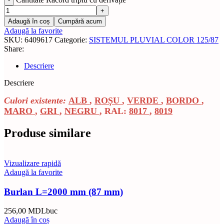
Adaugă în coș
Cumpără acum
Adaugă la favorite
SKU:
6409617
Categorie:
SISTEMUL PLUVIAL COLOR 125/87
Share:
Descriere
Descriere
Culori existente:
ALB
,
ROȘU
,
VERDE
,
BORDO
,
MARO
,
GRI
,
NEGRU
, RAL:
8017
,
8019
Produse similare
Vizualizare rapidă
Adaugă la favorite
Burlan L=2000 mm (87 mm)
256,00
MDL
buc
Adaugă în coș