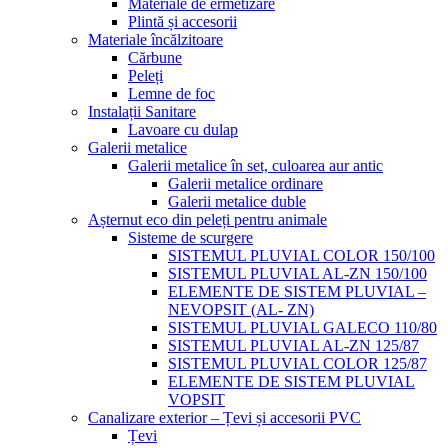
Materiale de ermetizare
Plintă și accesorii
Materiale încălzitoare
Cărbune
Peleți
Lemne de foc
Instalații Sanitare
Lavoare cu dulap
Galerii metalice
Galerii metalice în set, culoarea aur antic
Galerii metalice ordinare
Galerii metalice duble
Așternut eco din peleți pentru animale
Sisteme de scurgere
SISTEMUL PLUVIAL COLOR 150/100
SISTEMUL PLUVIAL AL-ZN 150/100
ELEMENTE DE SISTEM PLUVIAL –
NEVOPSIT (AL- ZN)
SISTEMUL PLUVIAL GALECO 110/80
SISTEMUL PLUVIAL AL-ZN 125/87
SISTEMUL PLUVIAL COLOR 125/87
ELEMENTE DE SISTEM PLUVIAL
VOPSIT
Canalizare exterior – Țevi și accesorii PVC
Țevi