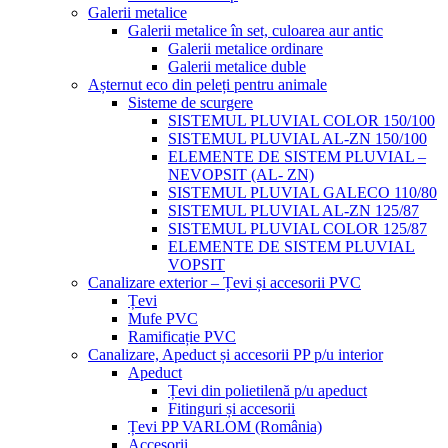
Galerii metalice
Galerii metalice în set, culoarea aur antic
Galerii metalice ordinare
Galerii metalice duble
Așternut eco din peleți pentru animale
Sisteme de scurgere
SISTEMUL PLUVIAL COLOR 150/100
SISTEMUL PLUVIAL AL-ZN 150/100
ELEMENTE DE SISTEM PLUVIAL –
NEVOPSIT (AL- ZN)
SISTEMUL PLUVIAL GALECO 110/80
SISTEMUL PLUVIAL AL-ZN 125/87
SISTEMUL PLUVIAL COLOR 125/87
ELEMENTE DE SISTEM PLUVIAL
VOPSIT
Canalizare exterior – Țevi și accesorii PVC
Țevi
Mufe PVC
Ramificație PVC
Canalizare, Apeduct și accesorii PP p/u interior
Apeduct
Țevi din polietilenă p/u apeduct
Fitinguri și accesorii
Țevi PP VARLOM (România)
Accesorii