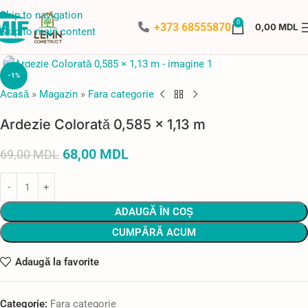
Skip to navigation
0
+373 68555870
0,00
MDL
Skip to main content
Faceți click pentru a mări
-1%
Acasă
»
Magazin
»
Fara categorie
Ardezie Colorată 0,585 × 1,13 m
68,00
MDL
69,00
MDL
ADAUGĂ ÎN COȘ
CUMPĂRĂ ACUM
Adaugă la favorite
Categorie:
Fara categorie