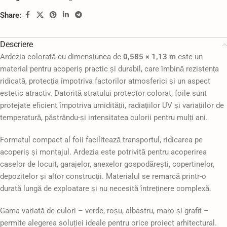
Share:
Descriere
Ardezia colorată cu dimensiunea de
0,585 × 1,13 m
este un
material pentru acoperiș practic și durabil, care îmbină rezistența
ridicată, protecția împotriva factorilor atmosferici și un aspect
estetic atractiv. Datorită stratului protector colorat, foile sunt
protejate eficient împotriva umidității, radiațiilor UV și variațiilor de
temperatură, păstrându-și intensitatea culorii pentru mulți ani.
Formatul compact al foii facilitează transportul, ridicarea pe
acoperiș și montajul. Ardezia este potrivită pentru acoperirea
caselor de locuit, garajelor, anexelor gospodărești, copertinelor,
depozitelor și altor construcții. Materialul se remarcă printr-o
durată lungă de exploatare și nu necesită întreținere complexă.
Gama variată de culori – verde, roșu, albastru, maro și grafit –
permite alegerea soluției ideale pentru orice proiect arhitectural.