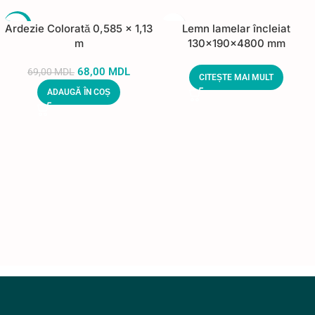
-1%
Ardezie Colorată 0,585 × 1,13
Lemn lamelar încleiat
m
130x190x4800 mm
68,00
MDL
69,00
MDL
CITEȘTE MAI MULT
ADAUGĂ ÎN COȘ