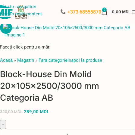
Skip to navigation
0
+373 68555870
0,00
MDL
Skip to main content
-10%
Faceți click pentru a mări
Acasă
»
Magazin
»
Fara categorie
Inapoi la produse
Block-House Din Molid
20×105×2500/3000 mm
Categoria AB
289,00
MDL
320,00
MDL