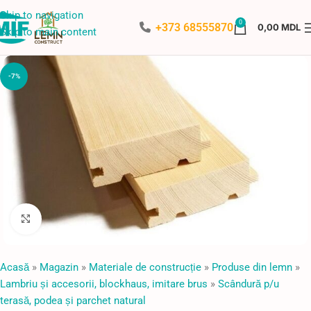
Skip to navigation
0
+373 68555870
0,00
MDL
Skip to main content
-7%
Faceți click pentru a mări
Acasă
»
Magazin
»
Materiale de construcție
»
Produse din lemn
»
Lambriu și accesorii, blockhaus, imitare brus
»
Scândură p/u
terasă, podea și parchet natural