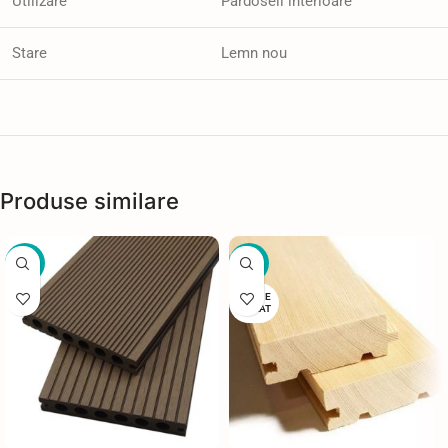
Utilizare
Pardoseli interioare
Stare
Lemn nou
Produse similare
-91%
-12%
STOC E
PUIZAT