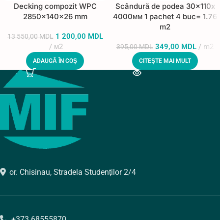
Decking compozit WPC
Scândură de podea 30x110x
2850x140x26 mm
4000мм 1 pachet 4 buc= 1.76
m2
1 200,00
MDL
13 550,00
MDL
м2
349,00
MDL
m2
395,00
MDL
ADAUGĂ ÎN COȘ
CITEȘTE MAI MULT
or. Chisinau, Stradela Studenților 2/4
+373 68555870