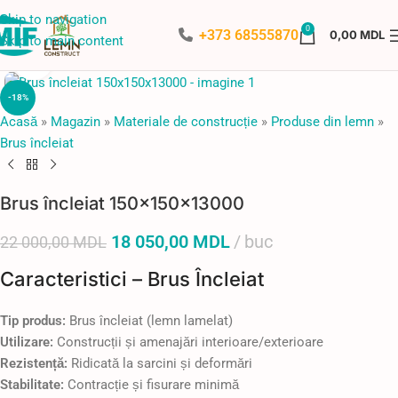
Skip to navigation
0
+373 68555870
0,00
MDL
Skip to main content
Faceți click pentru a mări
-18%
Acasă
»
Magazin
»
Materiale de construcție
»
Produse din lemn
»
Brus încleiat
Brus încleiat 150x150x13000
18 050,00
MDL
buc
22 000,00
MDL
Caracteristici – Brus Încleiat
Tip produs:
Brus încleiat (lemn lamelat)
Utilizare:
Construcții și amenajări interioare/exterioare
Rezistență:
Ridicată la sarcini și deformări
Stabilitate:
Contracție și fisurare minimă