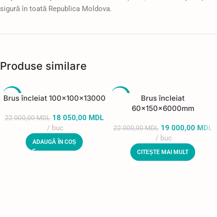
sigură în toată Republica Moldova.
Produse similare
-18%
-14%
Brus încleiat 100x100x13000
Brus încleiat
60x150x6000mm
STOC E
18 050,00
MDL
22 000,00
MDL
PUIZAT
buc
19 000,00
MDL
22 000,00
MDL
buc
ADAUGĂ ÎN COȘ
CITEȘTE MAI MULT