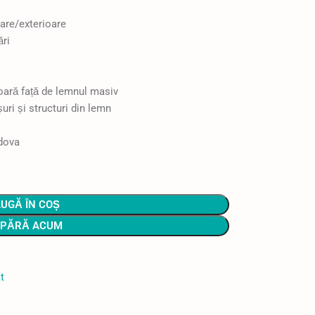
oare/exterioare
ări
oară față de lemnul masiv
uri și structuri din lemn
dova
UGĂ ÎN COȘ
PĂRĂ ACUM
t