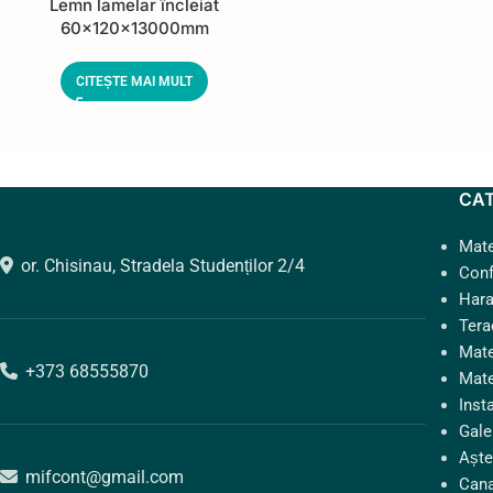
Lemn lamelar încleiat
60x120x13000mm
CITEȘTE MAI MULT
CA
Mate
or. Chisinau, Stradela Studenților 2/4
Conf
Hara
Tera
Mate
+373 68555870
Mate
Insta
Gale
Aște
mifcont@gmail.com
Cana