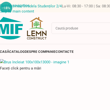
Skip to navigation
or. Chisinau, Stradela Studenților 2/4
Lu-Vi: 08:30 - 17:00 | Sa: 08:3
-18%
Skip to main content
CASĂ
CATALOG
DESPRE COMPANIE
CONTACTE
Faceți click pentru a mări