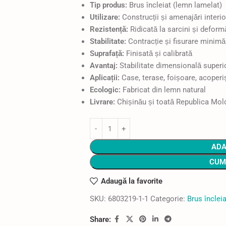
Tip produs:
Brus încleiat (lemn lamelat)
Utilizare:
Construcții și amenajări interi
Rezistență:
Ridicată la sarcini și deform
Stabilitate:
Contracție și fisurare minimă
Suprafață:
Finisată și calibrată
Avantaj:
Stabilitate dimensională superi
Aplicații:
Case, terase, foișoare, acoperiș
Ecologic:
Fabricat din lemn natural
Livrare:
Chișinău și toată Republica Mol
ADA
CUM
Adaugă la favorite
SKU:
6803219-1-1
Categorie:
Brus încleia
Share: