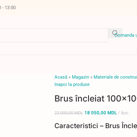
0 - 13:00
Сomanda u
Acasă
»
Magazin
»
Materiale de construc
Inapoi la produse
Brus încleiat 100x
18 050,00
MDL
buc
22 000,00
MDL
Caracteristici – Brus Încle