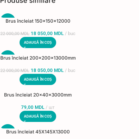
Produse similare
Brus încleiat 150x150x12000
-18%
18 050,00
MDL
buc
22 000,00
MDL
ADAUGĂ ÎN COȘ
Brus încleiat 200x200x13000mm
-18%
18 050,00
MDL
buc
22 000,00
MDL
ADAUGĂ ÎN COȘ
Brus încleiat 20x40x3000mm
79,00
MDL
шт
ADAUGĂ ÎN COȘ
Brus încleiat 45X145X13000
-18%