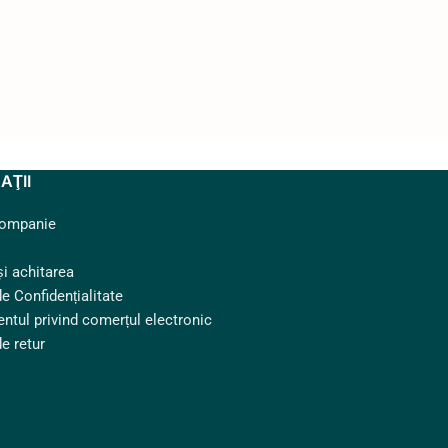
AŢII
companie
și achitarea
de Confidențialitate
ntul privind comerțul electronic
de retur