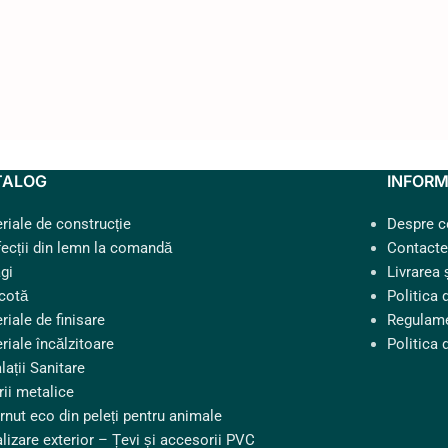
TALOG
INFORM
riale de construcție
Despre 
ecții din lemn la comandă
Contacte
gi
Livrarea 
cotă
Politica 
riale de finisare
Regulame
riale încălzitoare
Politica 
lații Sanitare
rii metalice
rnut eco din peleți pentru animale
lizare exterior – Țevi și accesorii PVC