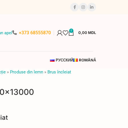
0
+373 68555870
n apel
0,00
MDL
РУССКИЙ
ROMÂNĂ
ție
»
Produse din lemn
»
Brus încleiat
100x13000
iat