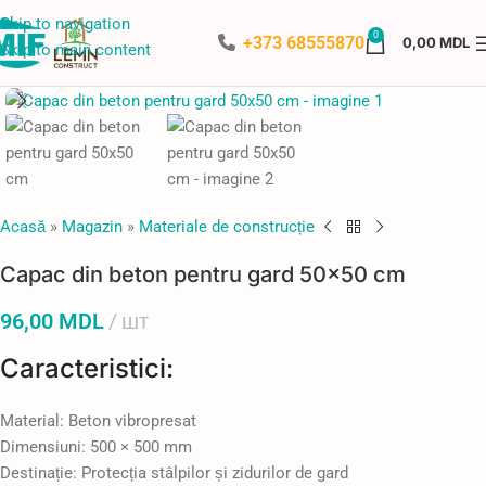
Skip to navigation
0
+373 68555870
0,00
MDL
Skip to main content
Faceți click pentru a mări
Acasă
»
Magazin
»
Materiale de construcție
Capac din beton pentru gard 50×50 cm
96,00
MDL
шт
Caracteristici:
Material: Beton vibropresat
Dimensiuni: 500 × 500 mm
Destinație: Protecția stâlpilor și zidurilor de gard