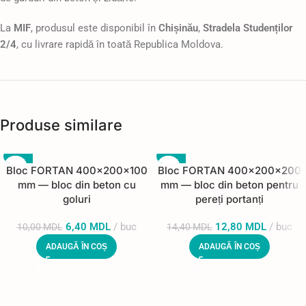
La
MIF
, produsul este disponibil în
Chișinău
,
Stradela Studenților
2/4
, cu livrare rapidă în toată Republica Moldova.
Produse similare
-36%
-11%
Bloc FORTAN 400×200×100
Bloc FORTAN 400×200×200
mm — bloc din beton cu
mm — bloc din beton pentru
goluri
pereți portanți
6,40
MDL
buc
12,80
MDL
buc
10,00
MDL
14,40
MDL
ADAUGĂ ÎN COȘ
ADAUGĂ ÎN COȘ