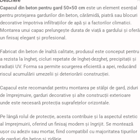
Descriere
Capacul din beton pentru gard 50×50 cm
este un element esențial
pentru protejarea gardurilor din beton, cărămidă, piatră sau blocuri
decorative împotriva infiltrațiilor de apă și a factorilor climatici.
Montarea unui capac prelungește durata de viață a gardului și oferă
un finisaj elegant și profesional.
Fabricat din beton de înaltă calitate, produsul este conceput pentru
a rezista la îngheț, cicluri repetate de îngheț-dezgheț, precipitații și
radiații UV. Forma sa permite scurgerea eficientă a apei, reducând
riscul acumulării umezelii și deteriorării construcției.
Capacul este recomandat pentru montarea pe stâlpi de gard, ziduri
de împrejmuire, garduri decorative și alte construcții exterioare
unde este necesară protecția suprafețelor orizontale.
Pe lângă rolul de protecție, acesta contribuie și la aspectul estetic
al împrejmuirii, oferind un finisaj modern și îngrijit. Se montează
ușor cu adeziv sau mortar, fiind compatibil cu majoritatea tipurilor
de garduri din beton și zidărie.