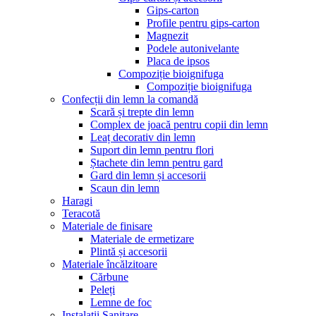
Gips-carton
Profile pentru gips-carton
Magnezit
Podele autonivelante
Placa de ipsos
Compoziție bioignifuga
Compoziție bioignifuga
Confecții din lemn la comandă
Scară și trepte din lemn
Complex de joacă pentru copii din lemn
Leaț decorativ din lemn
Suport din lemn pentru flori
Ștachete din lemn pentru gard
Gard din lemn și accesorii
Scaun din lemn
Haragi
Teracotă
Materiale de finisare
Materiale de ermetizare
Plintă și accesorii
Materiale încălzitoare
Cărbune
Peleți
Lemne de foc
Instalații Sanitare