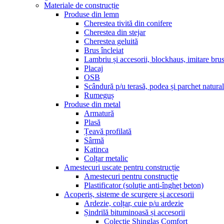
Materiale de construcție
Produse din lemn
Cherestea tivită din conifere
Cherestea din stejar
Cherestea geluită
Brus încleiat
Lambriu și accesorii, blockhaus, imitare bru
Placaj
OSB
Scândură p/u terasă, podea și parchet natural
Rumeguș
Produse din metal
Armatură
Plasă
Țeavă profilată
Sârmă
Katinca
Colțar metalic
Amestecuri uscate pentru construcție
Amestecuri pentru construcție
Plastificator (soluție anti-îngheț beton)
Acoperiș, sisteme de scurgere și accesorii
Ardezie, colțar, cuie p/u ardezie
Șindrilă bituminoasă și accesorii
Colectie Shinglas Comfort