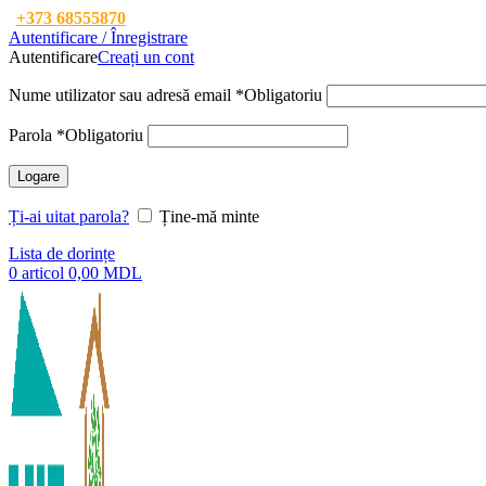
+373 68555870
Autentificare / Înregistrare
Autentificare
Creați un cont
Nume utilizator sau adresă email
*
Obligatoriu
Parola
*
Obligatoriu
Logare
Ți-ai uitat parola?
Ține-mă minte
Lista de dorințe
0
articol
0,00
MDL