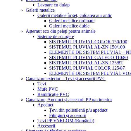
Lavoare cu dulap
Galerii metalice
Galerii metalice în set, culoarea aur antic
Galerii metalice ordinare
Galerii metalice duble
Așternut eco din peleți pentru animale
Sisteme de scurgere
SISTEMUL PLUVIAL COLOR 150/100
SISTEMUL PLUVIAL AL-ZN 150/100
ELEMENTE DE SISTEM PLUVIAL – NE
SISTEMUL PLUVIAL GALECO 110/80
SISTEMUL PLUVIAL AL-ZN 125/87
SISTEMUL PLUVIAL COLOR 125/87
ELEMENTE DE SISTEM PLUVIAL VOP
Canalizare exterior – Țevi și accesorii PVC
Țevi
Mufe PVC
Ramificație PVC
Canalizare, Apeduct și accesorii PP p/u interior
Apeduct
Țevi din polietilenă p/u apeduct
Fitinguri și accesorii
Țevi PP VARLOM (România)
Accesorii