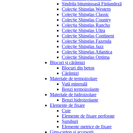
Sindrila bituminoasă Finlandeză
Colecție Shinglas Western
Colecție Shinglas Classic
Colecție Shinglas Country
Colecția Shinglas Rancho
Colecție Shinglas Ultra
Colecție Shinglas Continent
Colectie Shinglas Fazenda
Colecție Shinglas Jazz
Colecție Shinglas Atlantica
Colectie Shinglas Optima
Blocuri și cărămizi
Blocuri din beton
Cărămizi
Materiale de termoizolare
Vată minerală
Benzi termoizolante
Materiale de hidroizolare
Benzi hidroizolante
Elemente de fixare
Cuie
Elemente de fixare perforate
Șuruburi
Elemente metrice de fixare
Gips-carton și accesorii