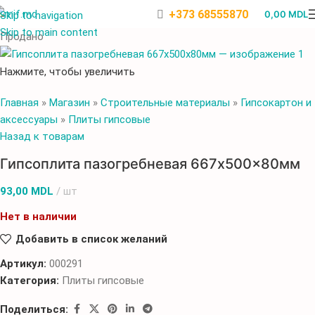
+373 68555870
0,00
MDL
Skip to navigation
Skip to main content
Продано
Нажмите, чтобы увеличить
Главная
»
Магазин
»
Строительные материалы
»
Гипсокартон и
аксессуары
»
Плиты гипсовые
Назад к товарам
Гипсоплита пазогребневая 667x500x80мм
93,00
MDL
шт
Нет в наличии
Добавить в список желаний
Артикул:
000291
Категория:
Плиты гипсовые
Поделиться: